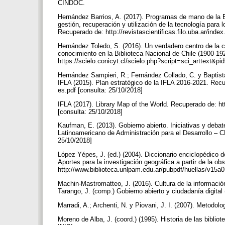
CINDOC.
Hernández Barrios, A. (2017). Programas de mano de la Bi
gestión, recuperación y utilización de la tecnología para l
Recuperado de: http://revistascientificas.filo.uba.ar/inde
Hernández Toledo, S. (2016). Un verdadero centro de la cul
conocimiento en la Biblioteca Nacional de Chile (1900-192
https://scielo.conicyt.cl/scielo.php?script=sci_arttext
Hernández Sampieri, R.; Fernández Collado, C. y Baptista
IFLA (2015). Plan estratégico de la IFLA 2016-2021. Recup
es.pdf [consulta: 25/10/2018]
IFLA (2017). Library Map of the World. Recuperado de: http
[consulta: 25/10/2018]
Kaufman, E. (2013). Gobierno abierto. Iniciativas y debat
Latinoamericano de Administración para el Desarrollo – CL
25/10/2018]
López Yépes, J. (ed.) (2004). Diccionario enciclopédico d
Aportes para la investigación geográfica a partir de la o
http://www.biblioteca.unlpam.edu.ar/pubpdf/huellas/v15a0
Machin-Mastromatteo, J. (2016). Cultura de la información
Tarango, J. (comp.) Gobierno abierto y ciudadanía digit
Marradi, A.; Archenti, N. y Piovani, J. I. (2007). Metod
Moreno de Alba, J. (coord.) (1995). Historia de las bibl