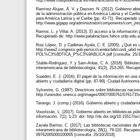
http://www.maspoderlocal.es/files/articulos/92-F50524f44
Ramírez-Alujas, Á. V. y Dassen, N. (2012). Gobierno abi
de la administración pública en América Latina y el Carib
para América Latina y el Caribe (pp. 41-71). Recuperado 
http://www.gigapp.org/administrator/components/com_jre
Ramos, L. y Villar, A. (2013). El acceso a la información 
Recuperado de: http://www.palabraclave.fahce.unlp.edu.a
Ruiz López, D. y Cadénas Ayala, C. E. (2005). ¿Qué es una
http://www2.congreso.gob.pe/sicr/cendocbib/con4_
POL%C3%8DTICA_P%C3%9ABLICA.pdf [consulta: 25/1
Stable-Rodríguez, Y. y Sam-Anlas, C. A. (2018). Bibliote
interamericana de bibliotecología, 41(3), 253-265. Recuper
Suaiden, E. J. (2016). El papel de la información en una
abierto y ciudadanía digital (pp. 87-99). Ciudad Autónom
Sylvestre, G. (1987). Directrices sobre bibliotecas nac
http://unesdoc.unesco.org/images/0007/000761/076173So
Tarango, J. (comp.) (2016). Gobierno abierto y ciudadan
Voustssás, L. (2017). Gobierno abierto en bibliotecas públ
información, 7(1), 1-23. doi: http://dx.doi.org/10.15517/e
Zavala Barrios, C. (2017). Las bibliotecas nacionales de 
interamericana de bibliotecología, 28(1), 79-110. Recupe
09762005000100005 [consulta: 25/10/2018]