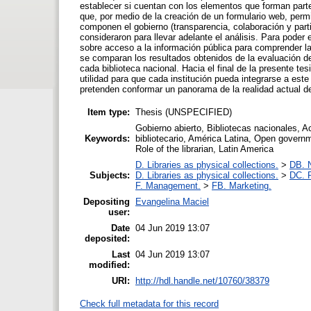
establecer si cuentan con los elementos que forman parte
que, por medio de la creación de un formulario web, permi
componen el gobierno (transparencia, colaboración y parti
consideraron para llevar adelante el análisis. Para poder 
sobre acceso a la información pública para comprender la 
se comparan los resultados obtenidos de la evaluación de
cada biblioteca nacional. Hacia el final de la presente t
utilidad para que cada institución pueda integrarse a es
pretenden conformar un panorama de la realidad actual de
Item type:
Thesis (UNSPECIFIED)
Gobierno abierto, Bibliotecas nacionales, A
Keywords:
bibliotecario, América Latina, Open governm
Role of the librarian, Latin America
D. Libraries as physical collections.
>
DB. N
Subjects:
D. Libraries as physical collections.
>
DC. P
F. Management.
>
FB. Marketing.
Depositing
Evangelina Maciel
user:
Date
04 Jun 2019 13:07
deposited:
Last
04 Jun 2019 13:07
modified:
URI:
http://hdl.handle.net/10760/38379
Check full metadata for this record