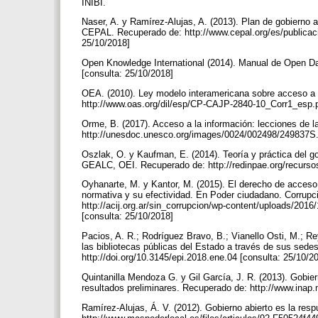
INIBI.
Naser, A. y Ramírez-Alujas, A. (2013). Plan de gobierno ab
CEPAL. Recuperado de: http://www.cepal.org/es/publicacio
25/10/2018]
Open Knowledge International (2014). Manual de Open Da
[consulta: 25/10/2018]
OEA. (2010). Ley modelo interamericana sobre acceso a
http://www.oas.org/dil/esp/CP-CAJP-2840-10_Corr1_esp.p
Orme, B. (2017). Acceso a la información: lecciones de
http://unesdoc.unesco.org/images/0024/002498/249837S.
Oszlak, O. y Kaufman, E. (2014). Teoría y práctica del go
GEALC, OEI. Recuperado de: http://redinpae.org/recurso
Oyhanarte, M. y Kantor, M. (2015). El derecho de acceso a
normativa y su efectividad. En Poder ciudadano. Corrupc
http://acij.org.ar/sin_corrupcion/wp-content/uploads/201
[consulta: 25/10/2018]
Pacios, A. R.; Rodríguez Bravo, B.; Vianello Osti, M.; R
las bibliotecas públicas del Estado a través de sus sedes
http://doi.org/10.3145/epi.2018.ene.04 [consulta: 25/10/2
Quintanilla Mendoza G. y Gil García, J. R. (2013). Gobie
resultados preliminares. Recuperado de: http://www.inap.
Ramírez-Alujas, Á. V. (2012). Gobierno abierto es la res