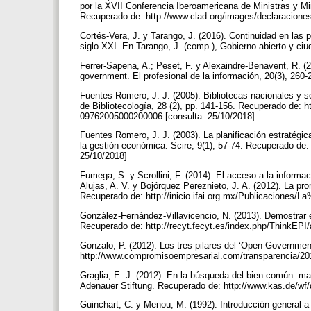
por la XVII Conferencia Iberoamericana de Ministras y M
Recuperado de: http://www.clad.org/images/declaracione
Cortés-Vera, J. y Tarango, J. (2016). Continuidad en las
siglo XXI. En Tarango, J. (comp.), Gobierno abierto y ci
Ferrer-Sapena, A.; Peset, F. y Alexaindre-Benavent, R. (2
government. El profesional de la información, 20(3), 260-
Fuentes Romero, J. J. (2005). Bibliotecas nacionales y s
de Bibliotecología, 28 (2), pp. 141-156. Recuperado de: 
09762005000200006 [consulta: 25/10/2018]
Fuentes Romero, J. J. (2003). La planificación estratégica
la gestión económica. Scire, 9(1), 57-74. Recuperado de: 
25/10/2018]
Fumega, S. y Scrollini, F. (2014). El acceso a la informa
Alujas, A. V. y Bojórquez Pereznieto, J. A. (2012). La p
Recuperado de: http://inicio.ifai.org.mx/Publicacione
González-Fernández-Villavicencio, N. (2013). Demostrar el
Recuperado de: http://recyt.fecyt.es/index.php/ThinkEPI/
Gonzalo, P. (2012). Los tres pilares del ‘Open Governmen
http://www.compromisoempresarial.com/transparencia/2012
Graglia, E. J. (2012). En la búsqueda del bien común: m
Adenauer Stiftung. Recuperado de: http://www.kas.de/wf/
Guinchart, C. y Menou, M. (1992). Introducción general a