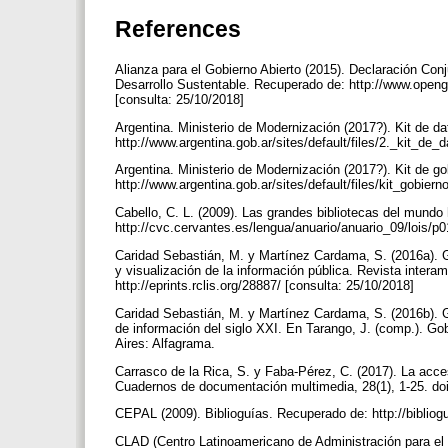
References
Alianza para el Gobierno Abierto (2015). Declaración Con
Desarrollo Sustentable. Recuperado de: http://www.openg
[consulta: 25/10/2018]
Argentina. Ministerio de Modernización (2017?). Kit de d
http://www.argentina.gob.ar/sites/default/files/2._kit_de_
Argentina. Ministerio de Modernización (2017?). Kit de g
http://www.argentina.gob.ar/sites/default/files/kit_gobier
Cabello, C. L. (2009). Las grandes bibliotecas del mundo
http://cvc.cervantes.es/lengua/anuario/anuario_09/lois/p
Caridad Sebastián, M. y Martínez Cardama, S. (2016a). Go
y visualización de la información pública. Revista intera
http://eprints.rclis.org/28887/ [consulta: 25/10/2018]
Caridad Sebastián, M. y Martínez Cardama, S. (2016b). Go
de información del siglo XXI. En Tarango, J. (comp.). Go
Aires: Alfagrama.
Carrasco de la Rica, S. y Faba-Pérez, C. (2017). La acce
Cuadernos de documentación multimedia, 28(1), 1-25. do
CEPAL (2009). Biblioguías. Recuperado de: http://bibliog
CLAD (Centro Latinoamericano de Administración para el 