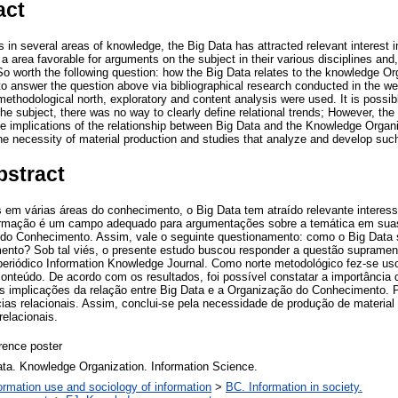
act
s in several areas of knowledge, the Big Data has attracted relevant interest 
a area favorable for arguments on the subject in their various disciplines and, i
o worth the following question: how the Big Data relates to the knowledge Or
to answer the question above via bibliographical research conducted in the we
thodological north, exploratory and content analysis were used. It is possible
he subject, there was no way to clearly define relational trends; However, th
he implications of the relationship between Big Data and the Knowledge Orga
he necessity of material production and studies that analyze and develop such 
bstract
 em várias áreas do conhecimento, o Big Data tem atraído relevante intere
formação é um campo adequado para argumentações sobre a temática em suas 
 do Conhecimento. Assim, vale o seguinte questionamento: como o Big Data 
nto? Sob tal viés, o presente estudo buscou responder a questão supramen
o periódico Information Knowledge Journal. Como norte metodológico fez-se us
conteúdo. De acordo com os resultados, foi possível constatar a importância
 implicações da relação entre Big Data e a Organização do Conhecimento.
cias relacionais. Assim, conclui-se pela necessidade de produção de materia
relacionais.
rence poster
ata. Knowledge Organization. Information Science.
ormation use and sociology of information
>
BC. Information in society.