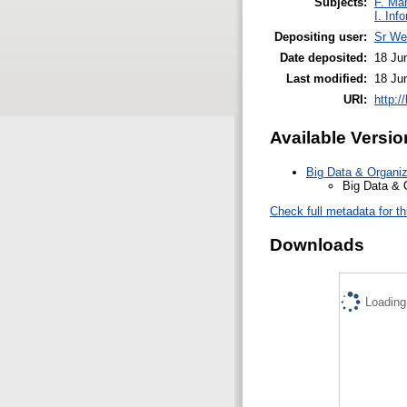
Subjects:
F. Ma
I. Inf
Depositing user:
Sr We
Date deposited:
18 Ju
Last modified:
18 Ju
URI:
http:/
Available Versio
Big Data & Organi
Big Data & 
Check full metadata for th
Downloads
Loading.