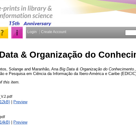
Login
Create Account
 Data & Organização do Conhec
tos, Solange
and
Maranhão, Ana
Big Data & Organização do Conhecimento.
o e Pesquisa em Ciência da Informação da Ibero-América e Caribe (EDICIC)
of this item.
_V.2.pdf
212kB)
|
Preview
pdf
214kB)
|
Preview