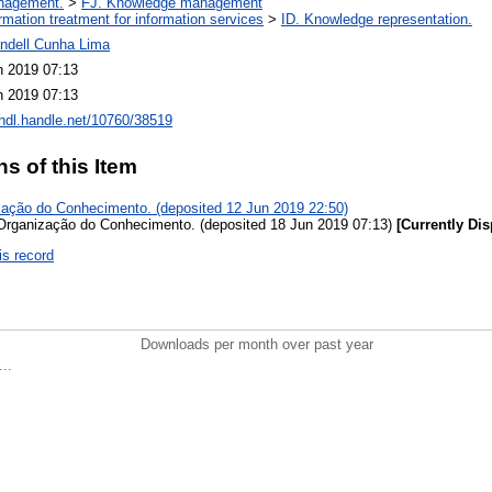
nagement.
>
FJ. Knowledge management
ormation treatment for information services
>
ID. Knowledge representation.
ndell Cunha Lima
n 2019 07:13
n 2019 07:13
/hdl.handle.net/10760/38519
ns of this Item
zação do Conhecimento. (deposited 12 Jun 2019 22:50)
Organização do Conhecimento. (deposited 18 Jun 2019 07:13)
[Currently Dis
is record
Downloads per month over past year
..