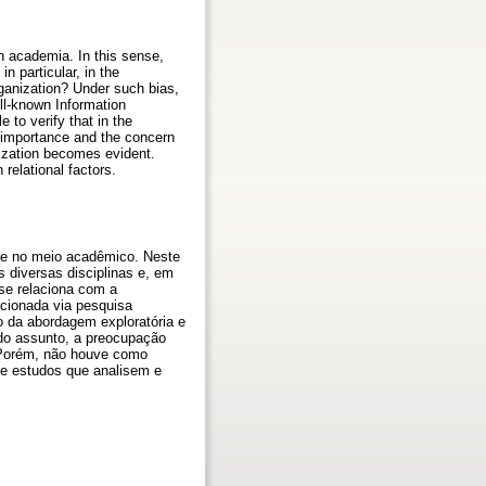
in academia. In this sense,
n particular, in the
ganization? Under such bias,
ll-known Information
 to verify that in the
e importance and the concern
nization becomes evident.
relational factors.
sse no meio acadêmico. Neste
diversas disciplinas e, em
se relaciona com a
cionada via pesquisa
o da abordagem exploratória e
 do assunto, a preocupação
 Porém, não houve como
l e estudos que analisem e