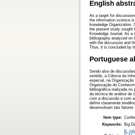
English abstr
As a target for discussion
the information science is 
knowledge Organization. S
the present study sought 
Knowledge Journal. As a me
bibliography analyzed on t
with the discussion and t
Thus, it is concluded by t
Portuguese a
Sendo alvo de discussões
sentido, a Ciência da In
especial, na Organização
Organização do Conhecime
bibliográfica realizada n
da técnica de análise de 
com a discussão e com as
definir claramente tendên
desenvolvam tais fatores 
Item type:
Confe
Keywords:
Big D
B. Inf