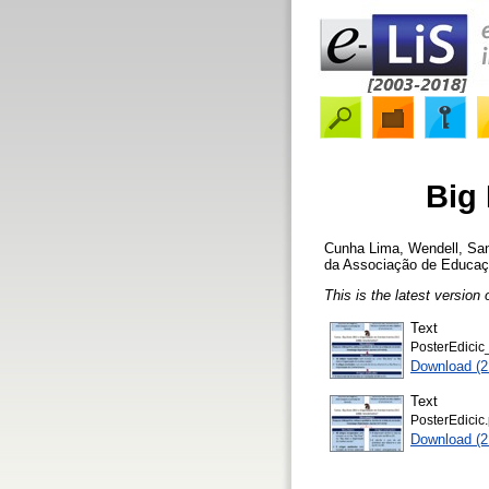
Big
Cunha Lima, Wendell
,
San
da Associação de Educaçã
This is the latest version 
Text
PosterEdicic
Download (
Text
PosterEdicic.
Download (