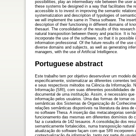
possibilities, play an intermediary role between the user a
these systems be designed in a way that facilitates the 
accessible is to invest in improving the semantic relat
systematization and description of typologies of semantic r
we will implement the same in Thesa software. The inserti
description of their functioning in different domains of 
thesauri. The consolidation of the results of this researc
natural transposition between theory and practice. It is h
incorporate the use of the software, so that it is possible
information professional. Of the future results of the use 
diverse domains and subjects, as well as generating inferen
managers, with the use of Artificial Intelligence.
Portuguese abstract
Este trabalho tem por objetivo desenvolver um modelo 
especificamente, sistematizar as diferentes correntes t
e seus respectivos métodos na Ciência da Informação. N
Informação (SRI), com suas diferentes possibilidades de
documental de uma instituição. Assim, é necessário que
informação pelos usuários. Uma das formas de tornar os 
semânticas dos Sistemas de Organização do Conhecimento
relações semânticas disponíveis na literatura da área 
no software Thesa. A inserção das metacategorias semânt
funcionamento das mesmas em diferentes domínios do con
faz a curadoria de 142 tesauros. A consolidação dos resu
semanticamente fortalecidos, numa transposição natural e
atualização do software façam com que SRI incorporem a
contextualização da informação, tanto por parte do usuár