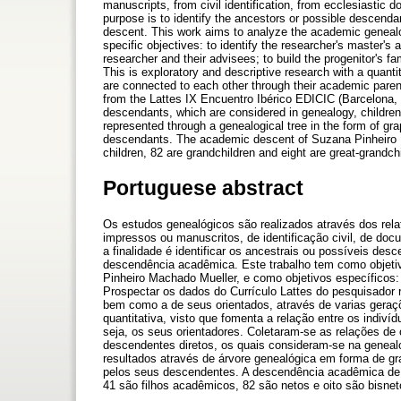
manuscripts, from civil identification, from ecclesiastic
purpose is to identify the ancestors or possible descendan
descent. This work aims to analyze the academic geneal
specific objectives: to identify the researcher's master's 
researcher and their advisees; to build the progenitor's fa
This is exploratory and descriptive research with a quanti
are connected to each other through their academic parents
from the Lattes IX Encuentro Ibérico EDICIC (Barcelona, 9 
descendants, which are considered in genealogy, children
represented through a genealogical tree in the form of grap
descendants. The academic descent of Suzana Pinheiro 
children, 82 are grandchildren and eight are great-grandch
Portuguese abstract
Os estudos genealógicos são realizados através dos rela
impressos ou manuscritos, de identificação civil, de do
a finalidade é identificar os ancestrais ou possíveis de
descendência acadêmica. Este trabalho tem como objetiv
Pinheiro Machado Mueller, e como objetivos específicos:
Prospectar os dados do Currículo Lattes do pesquisador r
bem como a de seus orientados, através de varias geraç
quantitativa, visto que fomenta a relação entre os indiv
seja, os seus orientadores. Coletaram-se as relações de o
descendentes diretos, os quais consideram-se na geneal
resultados através de árvore genealógica em forma de gra
pelos seus descendentes. A descendência acadêmica de 
41 são filhos acadêmicos, 82 são netos e oito são bisnet