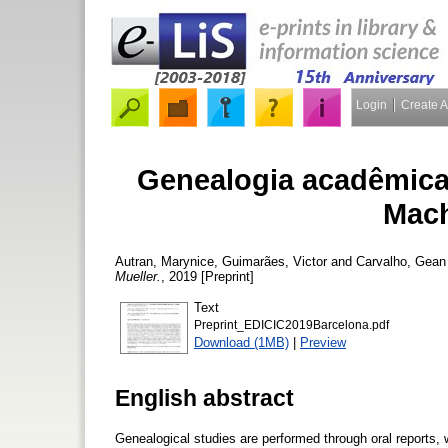
Login
Create 
Genealogia acadêmica
Mach
Autran, Marynice
,
Guimarães, Victor
and
Carvalho, Gean
Mueller.
, 2019 [Preprint]
Text
Preprint_EDICIC2019Barcelona.pdf
Download (1MB)
|
Preview
English abstract
Genealogical studies are performed through oral reports, 