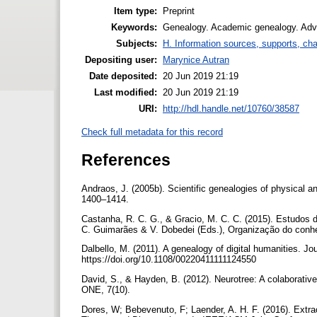
Item type:
Preprint
Keywords:
Genealogy. Academic genealogy. Advi
Subjects:
H. Information sources, supports, ch
Depositing user:
Marynice Autran
Date deposited:
20 Jun 2019 21:19
Last modified:
20 Jun 2019 21:19
URI:
http://hdl.handle.net/10760/38587
Check full metadata for this record
References
Andraos, J. (2005b). Scientific genealogies of physical 
1400–1414.
Castanha, R. C. G., & Gracio, M. C. C. (2015). Estudos
C. Guimarães & V. Dobedei (Eds.), Organização do conhec
Dalbello, M. (2011). A genealogy of digital humanities. J
https://doi.org/10.1108/00220411111124550
David, S., & Hayden, B. (2012). Neurotree: A colaborati
ONE, 7(10).
Dores, W; Bebevenuto, F; Laender, A. H. F. (2016). Extra