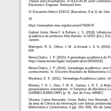
Theses and Dissertations. In IEEE/ACM Joint Conference o
Electronics Engineer. Retrieved from
IX Encuentro Ibérico EDICIC (Barcelona, 9 al 11 de Julio
10
https://ieeexplore.ieee.org/document/7559579
Gabriel Junior, Rene F. & Bufrem, L. S. (2018). Influênc
acadêmica do professor Aldo Barreto. In UFRJ (Ed.), Encon
Janeiro.
Malmgren, R. D., Ottino, J. M., & Amaral, L. A. N. (2010)
626.
Mena-Chalco, J. P. (2015). A genealogia acadêmica do Pr
https://www.researchgate.net/publication/283420162.
Mena-Chalco, J. P. (2016). Genealogia acadêmica: uma f
conhecimento. In: Encontro Brasileiro de Biblioimetria 
Miyahara, E. K. (2011). Genealogia Acadêmica Lattes. U
Moreira, T. H. J., Dias, T. M. R., Santos, L. R. F., & Moi
pesquisadores orientadores. In Simpósio de Mecânica C
(SIMMEC/EMMCOMP) (p. 9). Juiz de Fora: ABMEC.
Oliveira, Carlos Alexandre; Costa, Belkiz Inez Rezende;
da área de Ciência da Informação com bolsas produtivid
Bibliometria e Cientometria, 6 (pp. 291–300). Rio de Jan