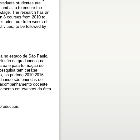
rgraduate studentes are
, and also to ensure the
owlage. The research has an
 in 8 courses from 2010 to
-student are from works of
tivities, to be followed by
.
ia no estado de São Paulo,
inclusão de graduandos na
 área e para formação de
 pesquisa tem caráter
os, no período 2010-2016.
duando são oriundas de
do acompanhamento docente
ilhamento em eventos da área.
production.