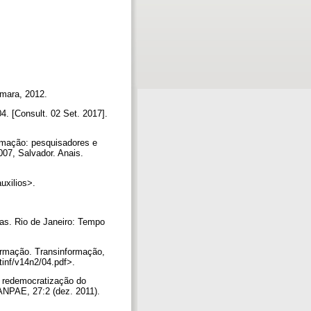
Câmara, 2012.
. [Consult. 02 Set. 2017].
rmação: pesquisadores e
, Salvador. Anais.
auxilios>.
as. Rio de Janeiro: Tempo
ormação. Transinformação,
/tinf/v14n2/04.pdf>.
e redemocratização do
 ANPAE, 27:2 (dez. 2011).