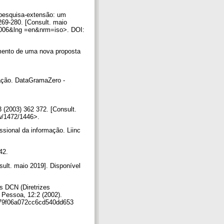
pesquisa-extensão: um
269-280. [Consult. maio
00006&lng =en&nrm=iso>. DOI:
mento de uma nova proposta
ação. DataGramaZero -
(2003) 362 372. [Consult.
iew/1472/1446>.
sional da informação. Liinc
‑42.
sult. maio 2019]. Disponível
s DCN (Diretrizes
 Pessoa, 12:2 (2002).
eb279f06a072cc6cd540dd653