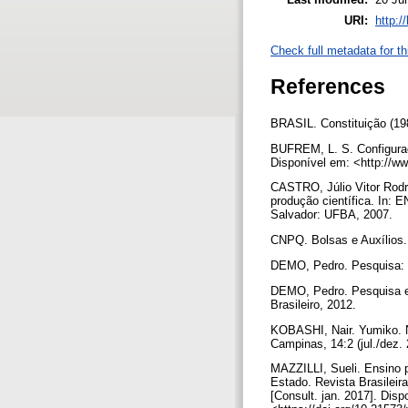
URI:
http:/
Check full metadata for th
References
BRASIL. Constituição (198
BUFREM, L. S. Configuraç
Disponível em: <http://ww
CASTRO, Júlio Vitor Rodr
produção científica. I
Salvador: UFBA, 2007.
CNPQ. Bolsas e Auxílios. 
DEMO, Pedro. Pesquisa: pr
DEMO, Pedro. Pesquisa e 
Brasileiro, 2012.
KOBASHI, Nair. Yumiko. N
Campinas, 14:2 (jul./dez. 
MAZZILLI, Sueli. Ensino 
Estado. Revista Brasileir
[Consult. jan. 2017]. Disp