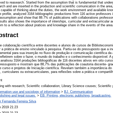
inked to reasearch. Started from the assumption that is fundamental that unde
earch and are inserted in the production and scientific comunication in the area
s capable of thinking about the duties, the work environment and available kn
e profile, analyzed 3164 bibliographic productions from 116 active professors
assumption and show that 88.7% of publications with collaborations professor
ults also shows the importance of interships, curricular and extracurricular ac
m to a reflection about pratices and knowlage share in the events of the area
bstract
e colaboração científica entre docentes e alunos de cursos de Biblioteconom
ar a prática de ensino vinculado à pesquisa. Partiu-se do pressuposto que a 
damental para sua inserção no fluxo de produção e comunicação cientifica da
refletirem sobre o fazer, o mundo do trabalho e o conhecimento disponível. A
 e analisou 3164 produções bibliográficas de 116 docentes ativos em oito curs
ressuposto e mostram que 88,7% das publicações de coautoria docente- gra
e curso e projetos de Iniciação científica. Revelam também a importância 
, curriculares ou extracurriculares, para reflexões sobre a prática e compart
nt
ng with research; Scientific collaboration; Library Science couses; Scientific 
ormation use and sociology of information
>
BJ. Communication
lishing and legal issues.
>
EB. Printing, electronic publishing, broadcasting.
 Fernanda Ferreira Silva
n 2019 21:23
n 2019 21:23