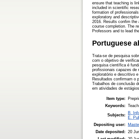
ensure that teaching is l
included in scientific res
formation of professional
exploratory and descriptiv
2016. Results confim the 
course completion. The res
Professors and to lead the
Portuguese a
Trata-se de pesquisa sobr
com o objetivo de verific
pesquisa científica é fun
profissionais capazes de 
exploratório e descritivo
Resultados confirmam o p
Trabalhos de conclusão d
em atividades de estágios
Item type:
Prepri
Keywords:
Teachi
B. Inf
Subjects:
E. Pub
Depositing user:
Master
Date deposited:
20 Ju
Last modified:
20 Ju