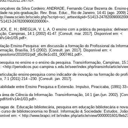
3/vol27n22011.24770>.
onçalves da Silva Cordeiro; ANDRADE, Fernando Cézar Bezerra de. Ensino-
lidade na pós-graduação. Rev. Bras. Educ., Rio de Janeiro, 14:41 (ago. 2009) 
ttp://www.scielo.br/scielo.php?script=sci_arttext&pid=S1413-247820090002
590/S1413-24782009000200006>.
K, E. H.; BREGLIA, V. L. A. O ensino com a prática da pesquisa: delinea
ção, Campinas, 14:1 (2002) 41-47. [Consult. mar. 2017]. Disponível em: <
inf/v14n1/05.pdf>.
ação Ensino-Pesquisa: em discussão a formação do Profissional da Inform
rmação, Brasília, 3:5 (2002). [Consult. jan. 2017]. Disponível em: <
_repositorio/2010/01/pdf_d5c8e1cd31_0007461.pdf>.
squisa no ensino e o ensino da pesquisa. Transinformação, Campinas, 15:3 
: <http://periodicos.puc-campina s.edu.br/seer/index.php/transinfo/article/v
ticulação ensino-pesquisa como indicador de inovação na formação do profis
o, 7:1 (2011) 214 –230. [Consult. jan. 2017].
abilidade entre Ensino Pesquisa e Extensão. Impulso, Piracicaba, (1991) 33
 área de Ciência da Informação. Transinformação, 14:1 (jan./jun. 2002). [Con
/pdf/tinf/v14n1/03.pdf>.
gas de. Educação bibliotecária, pesquisa em educação bibliotecária e nova
o curso de biblioteconomia no Brasil. Informação & Sociedade: Estudos, João
ponível em: < http://www.brapci.inf.br/index.php/article/view/0000001601/8