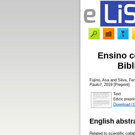
Ensino c
Bib
Fujino, Asa
and
Silva, Fe
Paulo?
, 2019 [Preprint]
Text
Edicic prepri
Download (
English abstr
Related to scientific coll