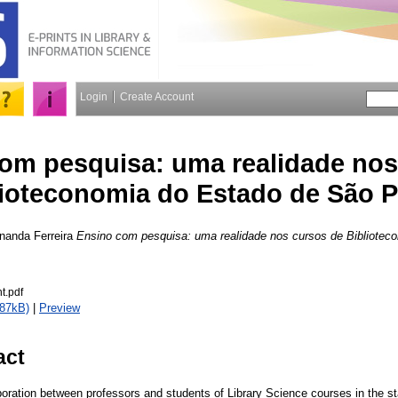
Login
Create Account
om pesquisa: uma realidade nos
lioteconomia do Estado de São 
rnanda Ferreira
Ensino com pesquisa: uma realidade nos cursos de Bibliotec
nt.pdf
187kB)
|
Preview
act
aboration between professors and students of Library Science courses in the s