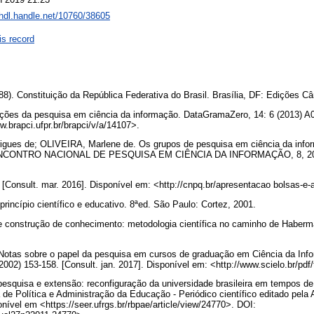
/hdl.handle.net/10760/38605
is record
8). Constituição da República Federativa do Brasil. Brasília, DF: Edições 
ões da pesquisa em ciência da informação. DataGramaZero, 14: 6 (2013) A04
w.brapci.ufpr.br/brapci/v/a/14107>.
igues de; OLIVEIRA, Marlene de. Os grupos de pesquisa em ciência da info
n: ENCONTRO NACIONAL DE PESQUISA EM CIÊNCIA DA INFORMAÇÃO, 8, 2007
[Consult. mar. 2016]. Disponível em: <http://cnpq.br/apresentacao bolsas-e-
incípio científico e educativo. 8ªed. São Paulo: Cortez, 2001.
construção de conhecimento: metodologia científica no caminho de Haberm
otas sobre o papel da pesquisa em cursos de graduação em Ciência da Inf
2002) 153-158. [Consult. jan. 2017]. Disponível em: <http://www.scielo.br/pdf
pesquisa e extensão: reconfiguração da universidade brasileira em tempos d
a de Política e Administração da Educação - Periódico científico editado pela
onível em <https://seer.ufrgs.br/rbpae/article/view/24770>. DOI: