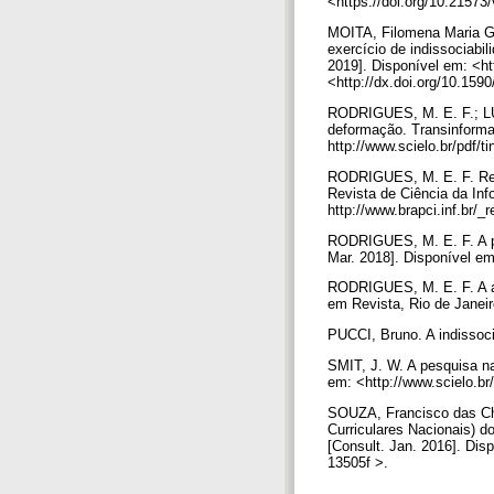
<https://doi.org/10.2157
MOITA, Filomena Maria G
exercício de indissociabi
2019]. Disponível em: <h
<http://dx.doi.org/10.1
RODRIGUES, M. E. F.; LUC
deformação. Transinforma
http://www.scielo.br/pdf/t
RODRIGUES, M. E. F. Rel
Revista de Ciência da Info
http://www.brapci.inf.br/
RODRIGUES, M. E. F. A pe
Mar. 2018]. Disponível em
RODRIGUES, M. E. F. A ar
em Revista, Rio de Janeir
PUCCI, Bruno. A indissoci
SMIT, J. W. A pesquisa na
em: <http://www.scielo.br
SOUZA, Francisco das Cha
Curriculares Nacionais) d
[Consult. Jan. 2016]. Dis
13505f >.