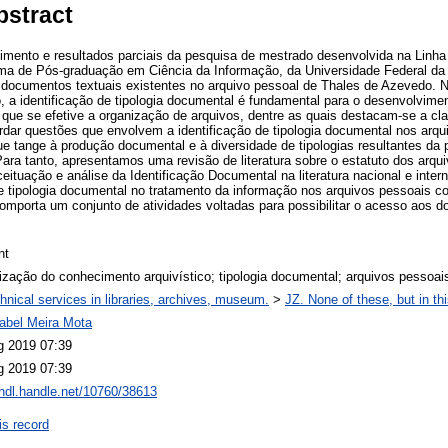
bstract
mento e resultados parciais da pesquisa de mestrado desenvolvida na Linha 
ma de Pós-graduação em Ciência da Informação, da Universidade Federal da
e documentos textuais existentes no arquivo pessoal de Thales de Azevedo. 
, a identificação de tipologia documental é fundamental para o desenvolvim
ra que se efetive a organização de arquivos, dentre as quais destacam-se a cla
ordar questões que envolvem a identificação de tipologia documental nos arq
e tange à produção documental e à diversidade de tipologias resultantes da pr
 Para tanto, apresentamos uma revisão de literatura sobre o estatuto dos arqu
ceituação e análise da Identificação Documental na literatura nacional e inte
de tipologia documental no tratamento da informação nos arquivos pessoais 
 comporta um conjunto de atividades voltadas para possibilitar o acesso aos
nt
ização do conhecimento arquivístico; tipologia documental; arquivos pessoai
hnical services in libraries, archives, museum.
>
JZ. None of these, but in thi
Mabel Meira Mota
g 2019 07:39
g 2019 07:39
/hdl.handle.net/10760/38613
is record