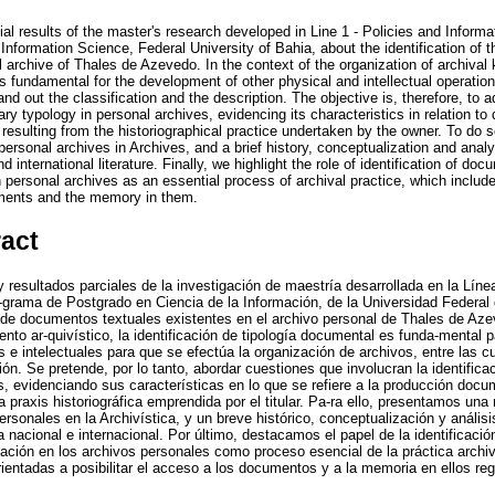
l results of the master's research developed in Line 1 - Policies and Informa
nformation Science, Federal University of Bahia, about the identification of t
archive of Thales de Azevedo. In the context of the organization of archival k
 fundamental for the development of other physical and intellectual operation
d out the classification and the description. The objective is, therefore, to a
ary typology in personal archives, evidencing its characteristics in relation 
s resulting from the historiographical practice undertaken by the owner. To do 
f personal archives in Archives, and a brief history, conceptualization and ana
nd international literature. Finally, we highlight the role of identification of do
n personal archives as an essential process of archival practice, which include
ments and the memory in them.
ract
y resultados parciales de la investigación de maestría desarrollada en la Líne
o-grama de Postgrado en Ciencia de la Información, de la Universidad Federal
os de documentos textuales existentes en el archivo personal de Thales de Az
nto ar-quivístico, la identificación de tipología documental es funda-mental pa
 e intelectuales para que se efectúa la organización de archivos, entre las c
ción. Se pretende, por lo tanto, abordar cuestiones que involucran la identific
s, evidenciando sus características en lo que se refiere a la producción docu
a praxis historiográfica emprendida por el titular. Pa-ra ello, presentamos una r
ersonales en la Archivística, y un breve histórico, conceptualización y análisis
a nacional e internacional. Por último, destacamos el papel de la identificaci
rmación en los archivos personales como proceso esencial de la práctica archi
ientadas a posibilitar el acceso a los documentos y a la memoria en ellos reg