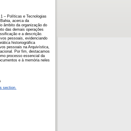
1 – Políticas e Tecnologias
 Bahia, acerca da
No âmbito da organização do
ento das demais operações
ssificação e a descrição.
uivos pessoais, evidenciando
ática historiográfica
ivos pessoais na Arquivística,
rnacional. Por fim, destacamos
como processo essencial da
 documentos e à memória neles
s
s section.