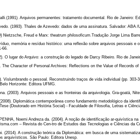
lli.(1991). Arquivos permanentes: tratamento documental. Rio de Janeiro: E
do. (1993). Thales de Azevedo: dados de uma assinatura. Salvador: ABA 
 Nietzsche, Freud e Marx: theatrum philosoficum.Tradução Jorge Lima Barre
uo, memória e resíduo histórico: uma reflexão sobre arquivos pessoais e o c
1-66.
 O lugar do Arquivo: a construção do legado de Darcy Ribeiro. Rio de Janei
The Character of Personal Archives: Reflections on the Value of Records of In
 Vislumbrando o pessoal. Reconstruindo traços de vida individual (pp. 303-3
 Belo Horizonte: Editora UFMG.
. (2003). Arquivos pessoais e as fronteiras da arquivologia. Gra-goatá, Niter
008). Diplomática contemporânea como fundamento metodológico da identifi
ese (Doutorado em História Social) - Faculdade de Filosofia, Letras e Ciên
NHA, Noemi Andreza da. (2004). A noção de identificação ar-quivística na 
isma.com – Revista do Cen-tro de Estudos das Tecnologias e Ciências da C
ni. (2014). A construção teórica da Diplomática: em busca de uma sistematiz
s arquivísticos. São Paulo: Editora Unesp.