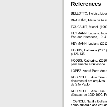
References
BELLOTTO, Heloisa Libera
BRANDÁO, Maria de Azeve
FOUCAULT, Michel. (1999)
HEYMANN, Luciana. Indivíd
Estudos Históricos, 19, 4
HEYMANN, Luciana (2012).
HOOBS, Catherine (2001). 
p.126-135.
HOOBS, Catherine. (2016).
pensamento arquivístico.
LOPEZ, André Porto Ancona
RODRIGUES, Ana Célia. (2
documental em arquivos. T
de São Paulo.
RODRIGUES, Ana Célia; PE
décadas de 1980-1990. Pr
TOGNOLI, Natália Bolfari
como subsídio aos estudo