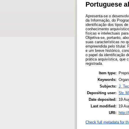
Portuguese a
Apresenta-se o desenvolvi
da Informação, do Progra
identificação dos tipos d
conhecimento arquivístico
físicas e intelectuais pa
Objetiva-se, portanto, ab
suas características no qu
empreendida pelo titular.
e um breve histórico, con
o papel da identificação 
prática arquivística, que
registrada.
Item type:
Prepri
Keywords:
Organ
Subjects:
J. Tec
Depositing user:
Str. 
Date deposited:
19 Au
Last modified:
19 Au
URI:
http:/
Check full metadata for th