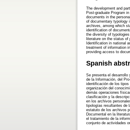
The development and partia
Post-graduate Program in I
documents in the personal 
of documentary typology is
archives, among which stan
identification of document
the diversity of typologie
literature on the status o
Identification in national a
treatment of information i
providing access to docu
Spanish abst
Se presenta el desarrollo 
de la Información, del Pr
identificación de los tip
organización del conocimie
demás operaciones físicas
clasificación y la descrip
en los archivos personale
tipologías resultantes de l
estatuto de los archivos p
Documental en la literatur
el tratamiento de la info
conjunto de actividades or