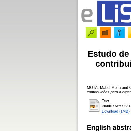
Estudo de 
contribu
MOTA, Mabel Meira
and
contribuições para a orga
Text
PlantillaActasISK
Download (1MB)
English abstr