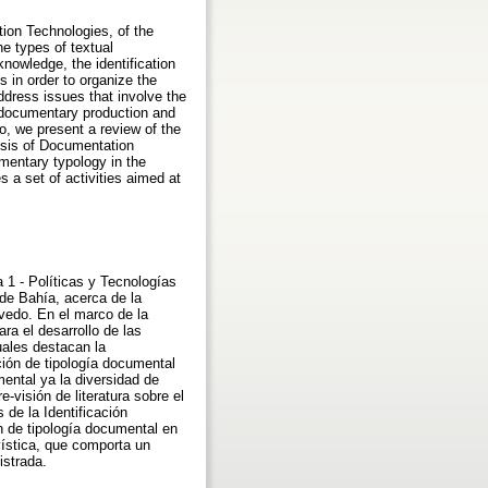
tion Technologies, of the
he types of textual
nowledge, the identification
s in order to organize the
ddress issues that involve the
to documentary production and
so, we present a review of the
lysis of Documentation
cumentary typology in the
s a set of activities aimed at
a 1 - Políticas y Tecnologías
 de Bahía, acerca de la
evedo. En el marco de la
ra el desarrollo de las
uales destacan la
ación de tipología documental
mental ya la diversidad de
e-visión de literatura sobre el
 de la Identificación
ón de tipología documental en
vística, que comporta un
istrada.