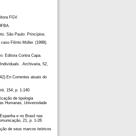
ditora FGV.
/UFBA.
to. São Paulo: Princípios.
aso Filinto Müller. (1998).
ro: Editora Contra Capa.
dividuals. .Archivaria, 52,
42).En Correntes atuais do
ói, 154, p. 1-140.
cação de tipologia
cias Humanas, Universidade
Espanha e no Brasil nas
omunicação, 21, p. 1-28.
ação de seus marcos teóricos