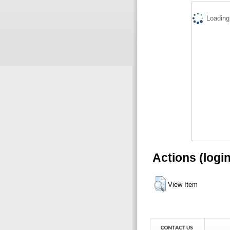
Loading.
Actions (logi
View Item