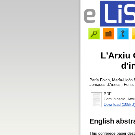
L'Arxiu 
d'i
París Folch, María-Lidón
Jornades d'Arxius i Fonts
PDF
Comunicacio_Arxi
Download (109kB
English abstr
This conferece paper desc