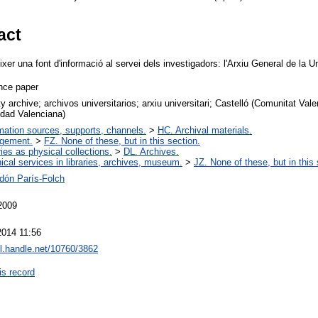
act
ixer una font d'informació al servei dels investigadors: l'Arxiu General de la U
nce paper
ty archive; archivos universitarios; arxiu universitari; Castelló (Comunitat Val
dad Valenciana)
mation sources, supports, channels.
>
HC. Archival materials.
gement.
>
FZ. None of these, but in this section.
ries as physical collections.
>
DL. Archives.
ical services in libraries, archives, museum.
>
JZ. None of these, but in this 
idón París-Folch
2009
2014 11:56
dl.handle.net/10760/3862
is record