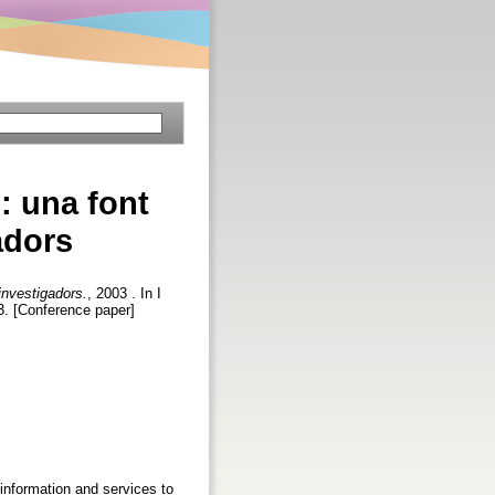
: una font
adors
investigadors.
, 2003 . In I
3. [Conference paper]
information and services to