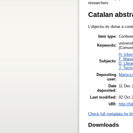
researchers
Catalan abstr
L'objectiu és donar a coné
Item type:
Confere
universi
Keywords:
(Comuni
H. Infor
F. Mana
Subjects:
D. Libra
J. Techn
Depositing
María-L
user:
Date
11 Dec 
deposited:
Last modified:
02 Oct 
URI:
http://h
Check full metadata for th
Downloads