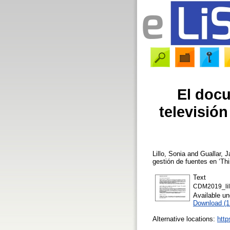
El docu
televisión
Lillo, Sonia
and
Guallar, J
gestión de fuentes en ‘Thi
Text
CDM2019_lill
Available u
Download (
Alternative locations:
http