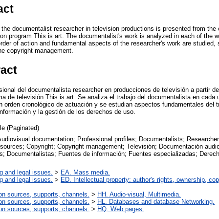
act
f the documentalist researcher in television productions is presented from the
ision program This is art. The documentalist's work is analyzed in each of the
order of action and fundamental aspects of the researcher's work are studied,
the copyright management.
ract
esional del documentalista researcher en producciones de televisión a partir d
ma de televisión This is art. Se analiza el trabajo del documentalista en cada 
n orden cronológico de actuación y se estudian aspectos fundamentales del t
información y la gestión de los derechos de uso.
cle (Paginated)
Audiovisual documentation; Professional profiles; Documentalists; Researcher
 sources; Copyright; Copyright management; Televisión; Documentación audiov
es; Documentalistas; Fuentes de información; Fuentes especializadas; Derech
g and legal issues.
>
EA. Mass media.
g and legal issues.
>
ED. Intellectual property: author's rights, ownership, cop
on sources, supports, channels.
>
HH. Audio-visual, Multimedia.
on sources, supports, channels.
>
HL. Databases and database Networking.
on sources, supports, channels.
>
HQ. Web pages.