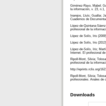
Giménez-Rayo, Mabel; Gual
la información, v. 23, n.
Inarejos, Lluís; Guallar,
Cuadernos de Documentaci
López-de-Quintana-Sáenz, 
profesional de la informac
López de Solís, Iris (200
López de Solís, Iris (201
López-de-Solís, Iris; Mar
Internet. El profesional d
Ripoll-Mont, Silvia; Tolos
profesional de la informac
http://eprints.rclis.o
Ripoll-Mont, Silvia; Tolo
profesionales. Anales de d
Downloads