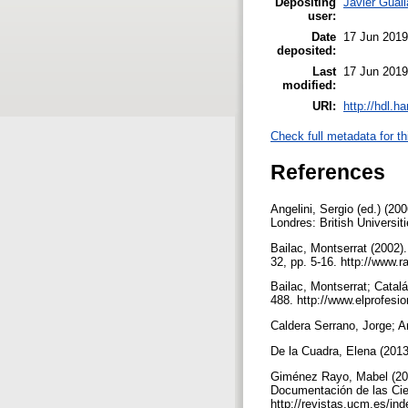
Depositing
Javier Guall
user:
Date
17 Jun 2019
deposited:
Last
17 Jun 2019
modified:
URI:
http://hdl.h
Check full metadata for th
References
Angelini, Sergio (ed.) (20
Londres: British Universi
Bailac, Montserrat (2002).
32, pp. 5-16. http://www.
Bailac, Montserrat; Catalá
488. http://www.elprofes
Caldera Serrano, Jorge; A
De la Cuadra, Elena (201
Giménez Rayo, Mabel (2018)
Documentación de las Cien
http://revistas.ucm.es/i