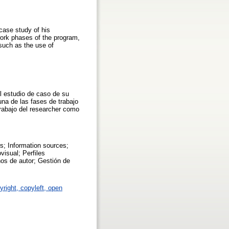
 case study of his
 work phases of the program,
 such as the use of
el estudio de caso de su
una de las fases de trabajo
rabajo del researcher como
s; Information sources;
isual; Perfiles
os de autor; Gestión de
yright, copyleft, open