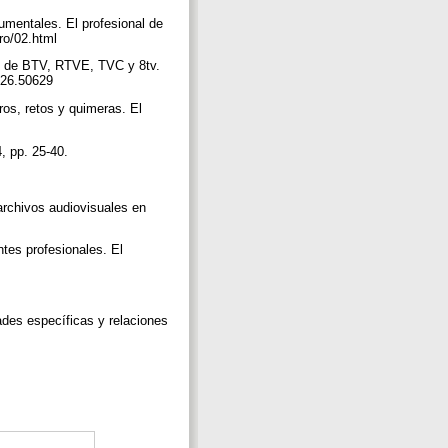
umentales. El profesional de
ero/02.html
io de BTV, RTVE, TVC y 8tv.
.v26.50629
os, retos y quimeras. El
4, pp. 25-40.
 archivos audiovisuales en
ntes profesionales. El
f
ades específicas y relaciones