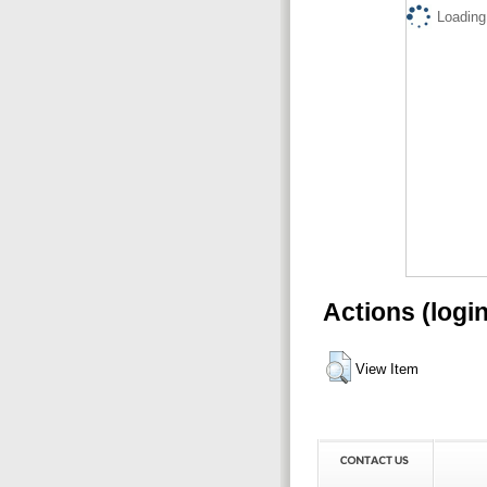
Loading.
Actions (logi
View Item