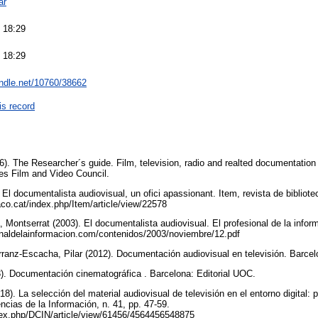
ar
 18:29
 18:29
andle.net/10760/38662
is record
06). The Researcher´s guide. Film, television, radio and realted documentation 
ties Film and Video Council.
 El documentalista audiovisual, un ofici apassionant. Item, revista de biblio
raco.cat/index.php/Item/article/view/22578
, Montserrat (2003). El documentalista audiovisual. El profesional de la inform
ionaldelainformacion.com/contenidos/2003/noviembre/12.pdf
rranz-Escacha, Pilar (2012). Documentación audiovisual en televisión. Barce
3). Documentación cinematográfica . Barcelona: Editorial UOC.
. La selección del material audiovisual de televisión en el entorno digital: p
cias de la Información, n. 41, pp. 47-59.
ndex.php/DCIN/article/view/61456/4564456548875