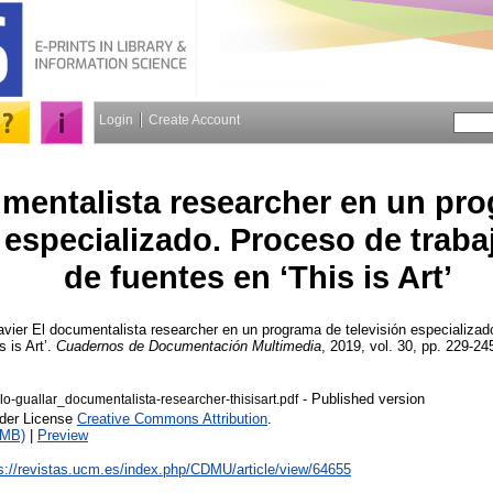
Login
Create Account
mentalista researcher en un pr
 especializado. Proceso de traba
de fuentes en ‘This is Art’
avier
El documentalista researcher en un programa de televisión especializad
s is Art’.
Cuadernos de Documentación Multimedia
, 2019, vol. 30, pp. 229-245
- Published version
o-guallar_documentalista-researcher-thisisart.pdf
nder License
Creative Commons Attribution
.
1MB)
|
Preview
s://revistas.ucm.es/index.php/CDMU/article/view/64655