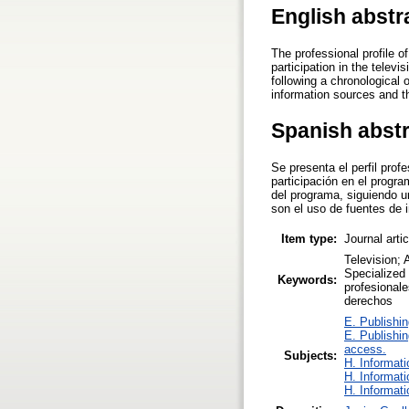
English abstr
The professional profile o
participation in the telev
following a chronological 
information sources and 
Spanish abst
Se presenta el perfil prof
participación en el progra
del programa, siguiendo u
son el uso de fuentes de 
Item type:
Journal arti
Television; 
Specialized
Keywords:
profesional
derechos
E. Publishin
E. Publishin
access.
Subjects:
H. Informati
H. Informati
H. Informati