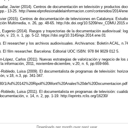
lar, Javier (2014). Centros de documentación en televisión y productos doc
1, pp.- 13-25. http://www.elprofesionaldelainformacion.com/contenidos/2014/en
 Javier (2015). Centros de documentación de televisiones en Catalunya: Estud
ón Multimedia, n. 26, pp. 48-65. http://dx.doi.org/10.5209/rev_CDMU.2015
Eugenio (2014). Rasgos y trayectorias de la documentación audiovisual: logr
ión, v. 23, n. 1, pp. 5-12. https://doi.org/10.3145/epi.2014.ene.01
9). El researcher y los archivos audiovisuales. Archivamos: Boletín ACAL, n.7
3). El film researcher. Barcelona: Editorial UOC ISBN: 978 84 9029 012 5.
tín-López, Carlos (2011). Nuevas estrategias de valorización y negocio de los
e la información, 2011, noviembre-diciembre, v.20, n. 6, pp.659-666.
a-Robledo, Luisa (2009). El documentalista de programas de televisión: horizo
ión, v.18, n.3, pp. 341-347.
rg/16230/1/Ad%20142%20Ripoll%20Mont%20Anales%20de%20Documentacion.pd
sa-Robledo, Luisa (2011). El documentalista en programas de televisión: cualid
ocumentación, v. 14, n. 2, pp. 1-19. http://eprints.rclis.org/16230/
Downloads per month over past year