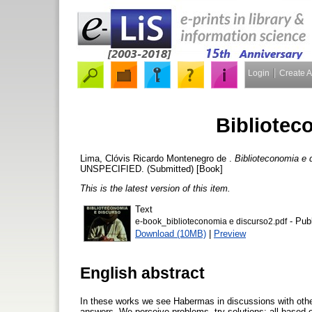
Login
Create 
Bibliotec
Lima, Clóvis Ricardo Montenegro de
.
Biblioteconomia e 
UNSPECIFIED. (Submitted) [Book]
This is the latest version of this item.
Text
- Pub
e-book_biblioteconomia e discurso2.pdf
Download (10MB)
|
Preview
English abstract
In these works we see Habermas in discussions with oth
answers. We perceive problems, try solutions; all based on