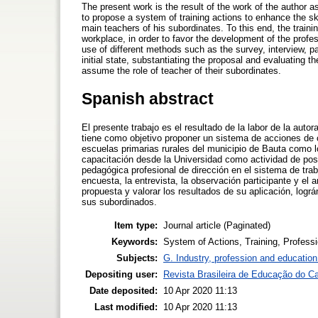
The present work is the result of the work of the author as
to propose a system of training actions to enhance the ski
main teachers of his subordinates. To this end, the train
workplace, in order to favor the development of the prof
use of different methods such as the survey, interview, p
initial state, substantiating the proposal and evaluating the
assume the role of teacher of their subordinates.
Spanish abstract
El presente trabajo es el resultado de la labor de la au
tiene como objetivo proponer un sistema de acciones de ca
escuelas primarias rurales del municipio de Bauta como l
capacitación desde la Universidad como actividad de postg
pedagógica profesional de dirección en el sistema de traba
encuesta, la entrevista, la observación participante y el a
propuesta y valorar los resultados de su aplicación, log
sus subordinados.
Item type:
Journal article (Paginated)
Keywords:
System of Actions, Training, Profess
Subjects:
G. Industry, profession and education
Depositing user:
Revista Brasileira de Educação do 
Date deposited:
10 Apr 2020 11:13
Last modified:
10 Apr 2020 11:13