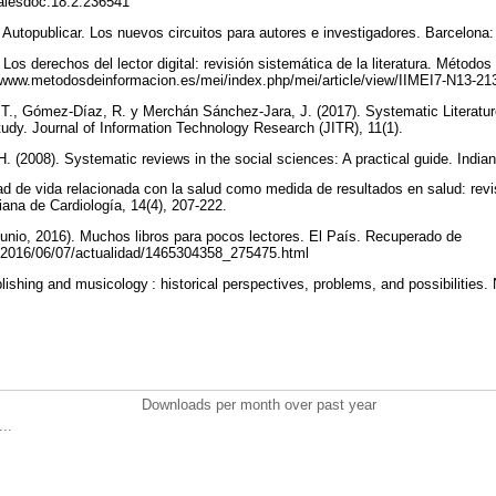
analesdoc.18.2.236541
Autopublicar. Los nuevos circuitos para autores e investigadores. Barcelon
os derechos del lector digital: revisión sistemática de la literatura. Métodos
://www.metodosdeinformacion.es/mei/index.php/mei/article/view/IIMEI7-N13-2
T., Gómez-Díaz, R. y Merchán Sánchez-Jara, J. (2017). Systematic Literatur
udy. Journal of Information Technology Research (JITR), 11(1).
H. (2008). Systematic reviews in the social sciences: A practical guide. Indi
ad de vida relacionada con la salud como medida de resultados en salud: revi
iana de Cardiología, 14(4), 207-222.
junio, 2016). Muchos libros para pocos lectores. El País. Recuperado de
ra/2016/06/07/actualidad/1465304358_275475.html
blishing and musicology : historical perspectives, problems, and possibilities.
Downloads per month over past year
..