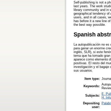
Self-publishing is not a p
last years. The work studi
library community and in 
geographical tendency of 
users, and in all cases, w
has before it a new line o
the best way possible.
Spanish abst
La autopublicación no es 
para ganar un enorme creci
inglés, SLR), si este fen
tema que ha tomado gran 
aparece como elemento de 
positivas. El resto del m
investigación y el bagaje
sus usuarios.
Item type:
Journa
Autopu
Keywords:
Revie
E. Pub
Subjects:
H. Inf
Depositing
Palabr
user: