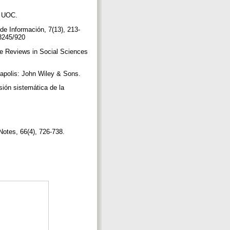
a: UOC.
 de Información, 7(13), 213-
13245/920
e Reviews in Social Sciences
anapolis: John Wiley & Sons.
sión sistemática de la
 Notes, 66(4), 726-738.