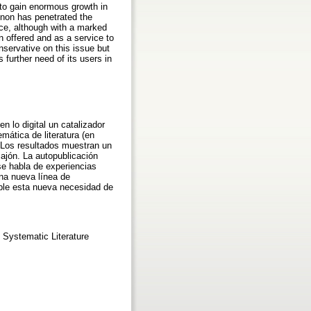
t to gain enormous growth in
menon has penetrated the
nce, although with a marked
n offered and as a service to
nservative on this issue but
 further need of its users in
 lo digital un catalizador
mática de literatura (en
 Los resultados muestran un
ajón. La autopublicación
se habla de experiencias
una nueva línea de
ible esta nueva necesidad de
, Systematic Literature