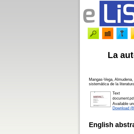
La aut
Mangas-Vega, Almudena
sistemática de la literatur
Text
document.pd
Available u
Download (
English abstr