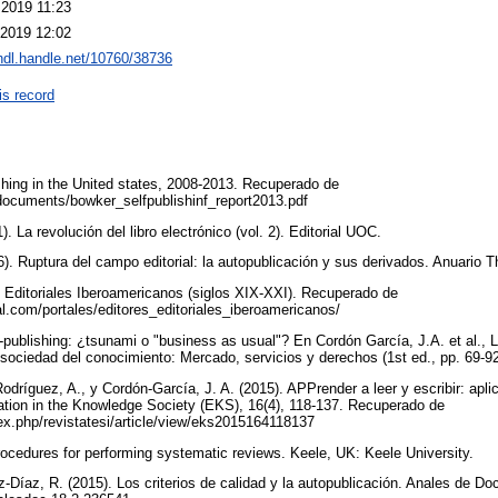
 2019 11:23
 2019 12:02
/hdl.handle.net/10760/38736
is record
shing in the United states, 2008-2013. Recuperado de
documents/bowker_selfpublishinf_report2013.pdf
). La revolución del libro electrónico (vol. 2). Editorial UOC.
6). Ruptura del campo editorial: la autopublicación y sus derivados. Anuario 
y Editoriales Iberoamericanos (siglos XIX-XXI). Recuperado de
al.com/portales/editores_editoriales_iberoamericanos/
f-publishing: ¿tsunami o "business as usual"? En Cordón García, J.A. et al., L
a sociedad del conocimiento: Mercado, servicios y derechos (1st ed., pp. 69-9
dríguez, A., y Cordón-García, J. A. (2015). APPrender a leer y escribir: apli
cation in the Knowledge Society (EKS), 16(4), 118-137. Recuperado de
ndex.php/revistatesi/article/view/eks2015164118137
ocedures for performing systematic reviews. Keele, UK: Keele University.
íaz, R. (2015). Los criterios de calidad y la autopublicación. Anales de Do