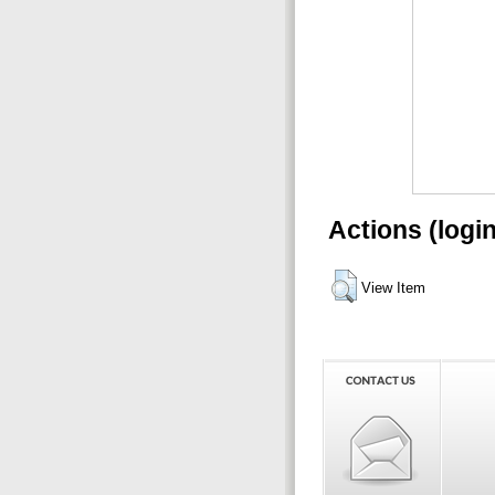
Actions (logi
View Item