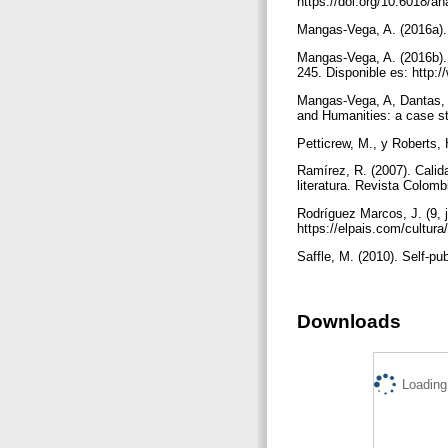
https://doi.org/10.6018/
Mangas-Vega, A. (2016a). 
Mangas-Vega, A. (2016b). L
245. Disponible es: http
Mangas-Vega, A, Dantas, 
and Humanities: a case st
Petticrew, M., y Roberts, 
Ramírez, R. (2007). Calid
literatura. Revista Colomb
Rodríguez Marcos, J. (9, 
https://elpais.com/cultu
Saffle, M. (2010). Self-pu
Downloads
Loading.