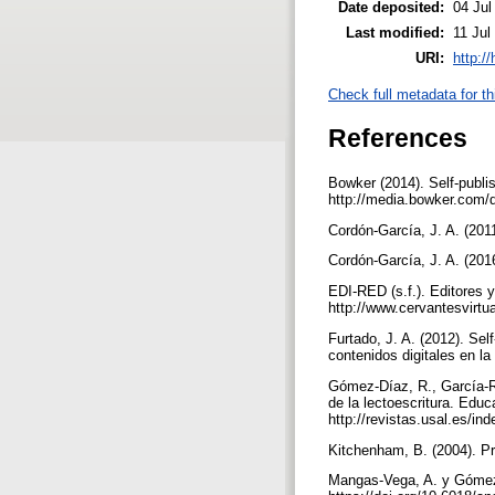
Date deposited:
04 Jul
Last modified:
11 Jul
URI:
http:/
Check full metadata for th
References
Bowker (2014). Self-publi
http://media.bowker.com/
Cordón-García, J. A. (2011
Cordón-García, J. A. (201
EDI-RED (s.f.). Editores 
http://www.cervantesvirtu
Furtado, J. A. (2012). Sel
contenidos digitales en l
Gómez-Díaz, R., García-Ro
de la lectoescritura. Edu
http://revistas.usal.es/i
Kitchenham, B. (2004). Pr
Mangas-Vega, A. y Gómez-D