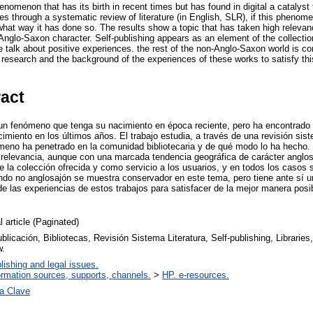
henomenon that has its birth in recent times but has found in digital a catalys
es through a systematic review of literature (in English, SLR), if this pheno
what way it has done so. The results show a topic that has taken high releva
Anglo-Saxon character. Self-publishing appears as an element of the collectio
e talk about positive experiences. the rest of the non-Anglo-Saxon world is co
f research and the background of the experiences of these works to satisfy this
ract
un fenómeno que tenga su nacimiento en época reciente, pero ha encontrado en
miento en los últimos años. El trabajo estudia, a través de una revisión siste
ómeno ha penetrado en la comunidad bibliotecaria y de qué modo lo ha hecho.
relevancia, aunque con una marcada tendencia geográfica de carácter anglos
la colección ofrecida y como servicio a los usuarios, y en todos los casos 
undo no anglosajón se muestra conservador en este tema, pero tiene ante sí 
 de las experiencias de estos trabajos para satisfacer de la mejor manera pos
l article (Paginated)
blicación, Bibliotecas, Revisión Sistema Literatura, Self-publishing, Libraries
w.
lishing and legal issues.
ormation sources, supports, channels.
>
HP. e-resources.
a Clave