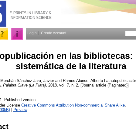
Login
Create Account
opublicación en las bibliotecas: 
sistemática de la literatura
,
Merchán Sánchez-Jara, Javier
and
Ramos Alonso, Alberto
La autopublicación
a.
Palabra Clave (La Plata)
, 2018, vol. 7, n. 2. [Journal article (Paginated)]
- Published version
f
nder License
Creative Commons Attribution Non-commercial Share Alike
.
890kB)
|
Preview
act