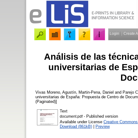
Login
Create 
Análisis de las técni
universitarias de Es
Doc
Vivas Moreno, Agustín
,
Martin-Pena, Daniel
and
Parejo C
universitarias de España: Propuesta de Centro de Docu
(Paginated)]
Text
- Published version
document.pdf
Available under License
Creative Commons A
Download (861kB)
|
Preview