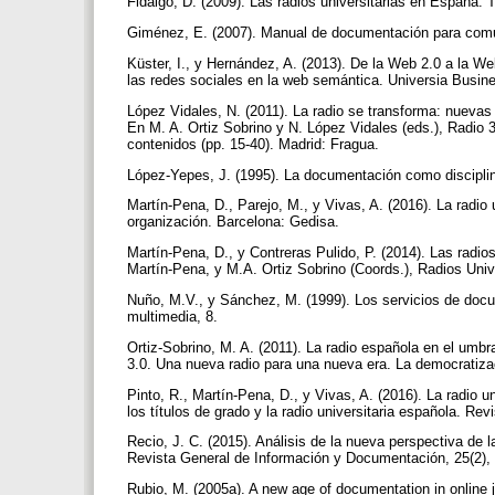
Fidalgo, D. (2009). Las radios universitarias en España. 
Giménez, E. (2007). Manual de documentación para comu
Küster, I., y Hernández, A. (2013). De la Web 2.0 a la W
las redes sociales en la web semántica. Universia Busin
López Vidales, N. (2011). La radio se transforma: nuevas
En M. A. Ortiz Sobrino y N. López Vidales (eds.), Radio 
contenidos (pp. 15-40). Madrid: Fragua.
López-Yepes, J. (1995). La documentación como disciplin
Martín-Pena, D., Parejo, M., y Vivas, A. (2016). La radio 
organización. Barcelona: Gedisa.
Martín-Pena, D., y Contreras Pulido, P. (2014). Las radio
Martín-Pena, y M.A. Ortiz Sobrino (Coords.), Radios Univ
Nuño, M.V., y Sánchez, M. (1999). Los servicios de docu
multimedia, 8.
Ortiz-Sobrino, M. A. (2011). La radio española en el umbr
3.0. Una nueva radio para una nueva era. La democratiza
Pinto, R., Martín-Pena, D., y Vivas, A. (2016). La radio u
los títulos de grado y la radio universitaria española. R
Recio, J. C. (2015). Análisis de la nueva perspectiva de
Revista General de Información y Documentación, 25(2),
Rubio, M. (2005a). A new age of documentation in online j