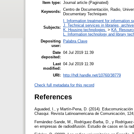
Item type:
Journal article (Paginated)
Centro de Documentación, Radio, Univer
Keywords:
Documentary Techniques
I. Information treatment for information s
J. Technical services in libraries, archi
Subjects:
K. Housing technologies.
>
KA. Resource
L. Information technology and library te
Depositing
Palabra Clave
user:
Date
04 Jul 2019 11:39
deposited:
Last
04 Jul 2019 11:39
modified:
URI:
http://hdl.handle.net/10760/38779
Check full metadata for this record
References
Aguaded, I., y Martín-Pena, D. (2014). Educomunicación y
Chasqui. Revista Latinoamericana de Comunicación, 124
Fernández-Sande, M., Rodríguez-Barba, D., y Rodríguez-P
en empresas de radiodifusión. Estudio de casos en la rad