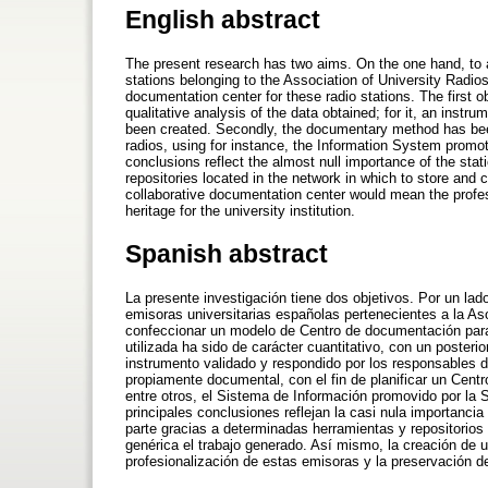
English abstract
The present research has two aims. On the one hand, to 
stations belonging to the Association of University Radio
documentation center for these radio stations. The first 
qualitative analysis of the data obtained; for it, an inst
been created. Secondly, the documentary method has been 
radios, using for instance, the Information System prom
conclusions reflect the almost null importance of the stati
repositories located in the network in which to store and 
collaborative documentation center would mean the profess
heritage for the university institution.
Spanish abstract
La presente investigación tiene dos objetivos. Por un lad
emisoras universitarias españolas pertenecientes a la As
confeccionar un modelo de Centro de documentación para 
utilizada ha sido de carácter cuantitativo, con un posterio
instrumento validado y respondido por los responsables d
propiamente documental, con el fin de planificar un Cent
entre otros, el Sistema de Información promovido por l
principales conclusiones reflejan la casi nula importanc
parte gracias a determinadas herramientas y repositorios
genérica el trabajo generado. Así mismo, la creación de 
profesionalización de estas emisoras y la preservación de 