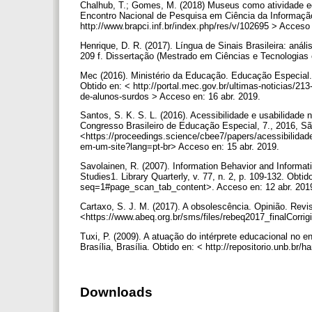
Chalhub, T.; Gomes, M. (2018) Museus como atividade ed
Encontro Nacional de Pesquisa em Ciência da Informação. 
http://www.brapci.inf.br/index.php/res/v/102695 > Acceso
Henrique, D. R. (2017). Língua de Sinais Brasileira: aná
209 f. Dissertação (Mestrado em Ciências e Tecnologias 
Mec (2016). Ministério da Educação. Educação Especial. 
Obtido en: < http://portal.mec.gov.br/ultimas-noticias/
de-alunos-surdos > Acceso en: 16 abr. 2019.
Santos, S. K. S. L. (2016). Acessibilidade e usabilidade
Congresso Brasileiro de Educação Especial, 7., 2016, Sã
<https://proceedings.science/cbee7/papers/acessibilidad
em-um-site?lang=pt-br> Acceso en: 15 abr. 2019.
Savolainen, R. (2007). Information Behavior and Informat
Studies1. Library Quarterly, v. 77, n. 2, p. 109-132. Obti
seq=1#page_scan_tab_content>. Acceso en: 12 abr. 201
Cartaxo, S. J. M. (2017). A obsolescência. Opinião. Revi
<https://www.abeq.org.br/sms/files/rebeq2017_finalCorri
Tuxi, P. (2009). A atuação do intérprete educacional no
Brasília, Brasília. Obtido en: < http://repositorio.unb.b
Downloads