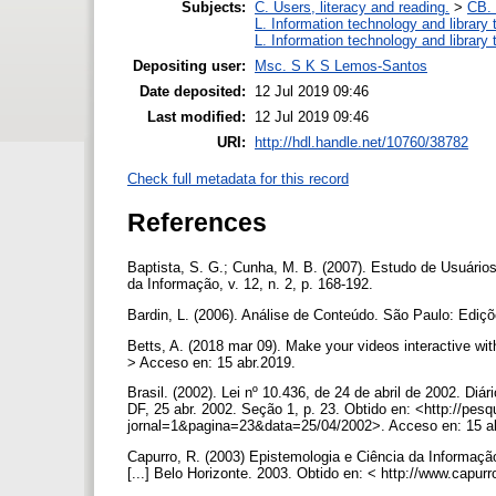
Subjects:
C. Users, literacy and reading.
>
CB. 
L. Information technology and library
L. Information technology and library
Depositing user:
Msc. S K S Lemos-Santos
Date deposited:
12 Jul 2019 09:46
Last modified:
12 Jul 2019 09:46
URI:
http://hdl.handle.net/10760/38782
Check full metadata for this record
References
Baptista, S. G.; Cunha, M. B. (2007). Estudo de Usuário
da Informação, v. 12, n. 2, p. 168-192.
Bardin, L. (2006). Análise de Conteúdo. São Paulo: Ediç
Betts, A. (2018 mar 09). Make your videos interactive 
> Acceso en: 15 abr.2019.
Brasil. (2002). Lei nº 10.436, de 24 de abril de 2002. Diár
DF, 25 abr. 2002. Seção 1, p. 23. Obtido en: <http://pesq
jornal=1&pagina=23&data=25/04/2002>. Acceso en: 15 a
Capurro, R. (2003) Epistemologia e Ciência da Informaçã
[...] Belo Horizonte. 2003. Obtido en: < http://www.capu