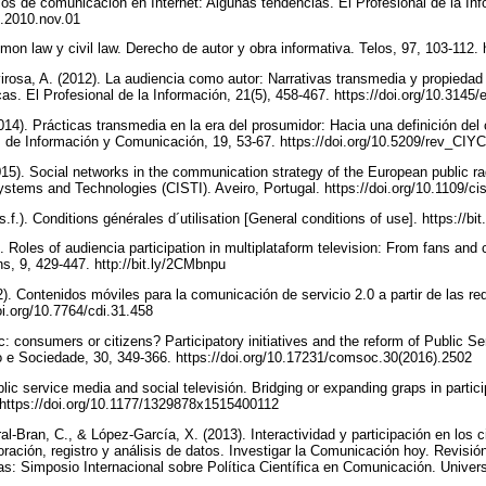
ios de comunicación en Internet: Algunas tendencias. El Profesional de la Inf
pi.2010.nov.01
mon law y civil law. Derecho de autor y obra informativa. Telos, 97, 103-112.
rosa, A. (2012). La audiencia como autor: Narrativas transmedia y propiedad i
cas. El Profesional de la Información, 21(5), 458-467. https://doi.org/10.3145
014). Prácticas transmedia en la era del prosumidor: Hacia una definición del
 de Información y Comunicación, 19, 53-67. https://doi.org/10.5209/rev_CI
5). Social networks in the communication strategy of the European public rad
stems and Technologies (CISTI). Aveiro, Portugal. https://doi.org/10.1109/c
s.f.). Conditions générales d´utilisation [General conditions of use]. https://
. Roles of audiencia participation in multiplataform television: From fans and
ons, 9, 429-447. http://bit.ly/2CMbnpu
). Contenidos móviles para la comunicación de servicio 2.0 a partir de las r
oi.org/10.7764/cdi.31.458
c: consumers or citizens? Participatory initiatives and the reform of Public S
e Sociedade, 30, 349-366. https://doi.org/10.17231/comsoc.30(2016).2502
lic service media and social televisión. Bridging or expanding graps in partici
. https://doi.org/10.1177/1329878x1515400112
al-Bran, C., & López-García, X. (2013). Interactividad y participación en los
ración, registro y análisis de datos. Investigar la Comunicación hoy. Revisión 
s: Simposio Internacional sobre Política Científica en Comunicación. Univers