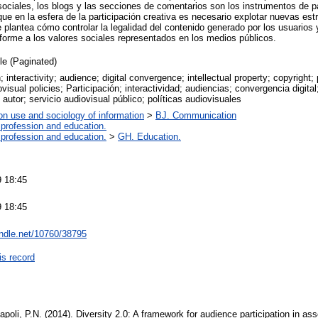
ociales, los blogs y las secciones de comentarios son los instrumentos de pa
ue en la esfera de la participación creativa es necesario explotar nuevas es
se plantea cómo controlar la legalidad del contenido generado por los usuarios y
forme a los valores sociales representados en los medios públicos.
cle (Paginated)
n; interactivity; audience; digital convergence; intellectual property; copyright;
visual policies; Participación; interactividad; audiencias; convergencia digital
autor; servicio audiovisual público; políticas audiovisuales
on use and sociology of information
>
BJ. Communication
 profession and education.
 profession and education.
>
GH. Education.
 18:45
 18:45
andle.net/10760/38795
is record
poli, P.N. (2014). Diversity 2.0: A framework for audience participation in a