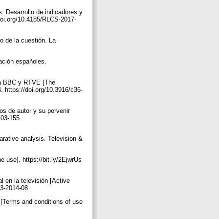
s: Desarrollo de indicadores y
/doi.org/10.4185/RLCS-2017-
o de la cuestión. La
ación españoles.
n la BBC y RTVE [The
. https://doi.org/10.3916/c36-
hos de autor y su porvenir
103-155.
arative analysis. Television &
 use]. https://bit.ly/2EjwrUs
l en la televisión [Active
C43-2014-08
P [Terms and conditions of use