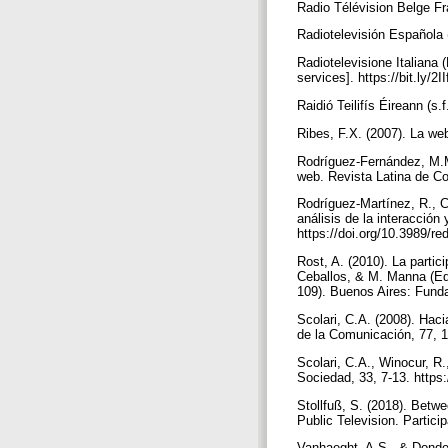
Radio Télévision Belge Fra
Radiotelevisión Española (
Radiotelevisione Italiana 
services]. https://bit.ly/2
Raidió Teilifís Éireann (s
Ribes, F.X. (2007). La web
Rodríguez-Fernández, M.M.
web. Revista Latina de C
Rodríguez-Martínez, R., C
análisis de la interacción
https://doi.org/10.3989/r
Rost, A. (2010). La partic
Ceballos, & M. Manna (Eds
109). Buenos Aires: Funda
Scolari, C.A. (2008). Haci
de la Comunicación, 77, 1
Scolari, C.A., Winocur, R
Sociedad, 33, 7-13. https
Stollfuß, S. (2018). Betw
Public Television. Partici
Vanhaeght, A.S., & Donders