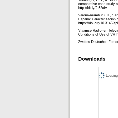
comparative case study an
http://bit.ly/2I52afv
Varona-Aramburu, D., Sánc
España: Caracterización de
https://doi.org/10.3145/ep
Vlaamse Radio- en Televi
Conditions of Use of VRT´
Zweites Deutsches Fernseh
Downloads
Loading.