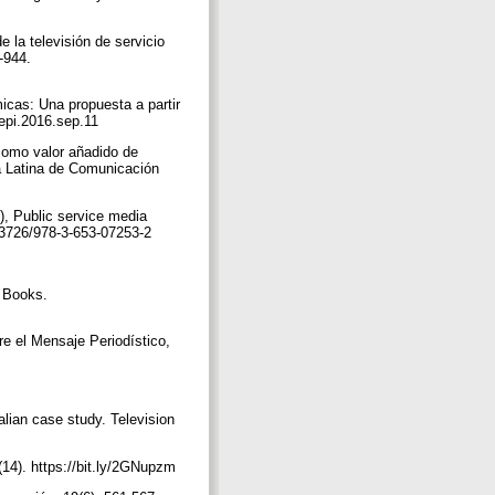
1
 la televisión de servicio
-944.
icas: Una propuesta a partir
/epi.2016.sep.11
 como valor añadido de
ta Latina de Comunicación
.), Public service media
10.3726/978-3-653-07253-2
t Books.
e el Mensaje Periodístico,
alian case study. Television
(14). https://bit.ly/2GNupzm