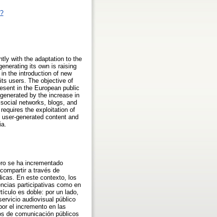
p?
ntly with the adaptation to the
enerating its own is raising
in the introduction of new
its users. The objective of
resent in the European public
generated by the increase in
 social networks, blogs, and
requires the exploitation of
of user-generated content and
ia.
ero se ha incrementado
 compartir a través de
icas. En este contexto, los
encias participativas como en
tículo es doble: por un lado,
ervicio audiovisual público
or el incremento en las
ios de comunicación públicos