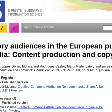
Login
Create Account
ory audiences in the European pu
ia: Content production and copy
,
López-Golán, Mónica
and
Rodríguez-Castro, Marta
Participatory audiences 
oduction and copyright.
Comunicar
, 2019, vol. 27, n. 60, pp. 93-102. [Journal 
n English)
- Published version
nder License
Creative Commons Attribution Non-commercial Share Alike
.
255kB)
|
Preview
en español)
- Published version
nder License
Creative Commons Attribution Non-commercial Share Alike
.
1MB)
|
Preview