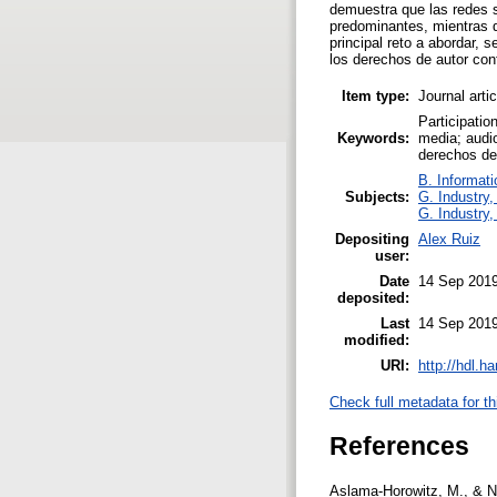
demuestra que las redes s
predominantes, mientras q
principal reto a abordar, 
los derechos de autor con
Item type:
Journal arti
Participatio
Keywords:
media; audio
derechos de 
B. Informati
Subjects:
G. Industry,
G. Industry,
Depositing
Alex Ruiz
user:
Date
14 Sep 2019
deposited:
Last
14 Sep 2019
modified:
URI:
http://hdl.h
Check full metadata for th
References
Aslama-Horowitz, M., & Na