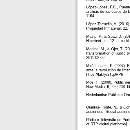
López-López, P.C., Puente
análisis de los casos de 
1164
López-Tarruella, A. (2016
Propiedad Inmaterial, 22,
Masip, P., & Suau, J. (20
Hipertext.net, 12. https:
Medina, M., & Ojer, T. (2
transformation of public 
2011-02-09
Miró-Llinares, F. (2007). 
ante la revolución de Inte
https://bit.ly/2Tq8RP6
Moe, H. (2008). Public se
New Media, 9, 220-238. h
Nederlandse Publieke Omro
Quintas-Froufe, N., & Gonz
audiences: Social audience
Rádio e Televisão de Port
of RTP digital platforms]. 