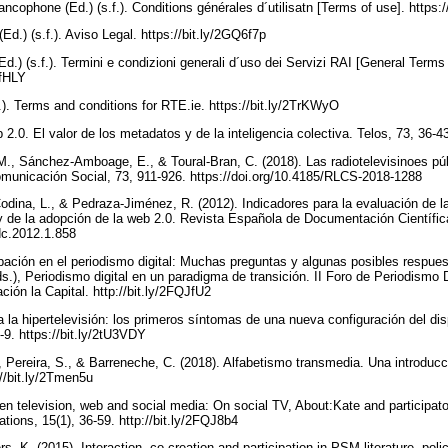
ncophone (Ed.) (s.f.). Conditions générales d´utilisatn [Terms of use]. https:
Ed.) (s.f.). Aviso Legal. https://bit.ly/2GQ6f7p
(Ed.) (s.f.). Termini e condizioni generali d´uso dei Servizi RAI [General Term
IIfHLY
.f.). Terms and conditions for RTE.ie. https://bit.ly/2TrKWyO
 2.0. El valor de los metadatos y de la inteligencia colectiva. Telos, 73, 36-4
, Sánchez-Amboage, E., & Toural-Bran, C. (2018). Las radiotelevisinoes púb
omunicación Social, 73, 911-926. https://doi.org/10.4185/RLCS-2018-1288
odina, L., & Pedraza-Jiménez, R. (2012). Indicadores para la evaluación de l
 y de la adopción de la web 2.0. Revista Española de Documentación Científica
edc.2012.1.858
ipación en el periodismo digital: Muchas preguntas y algunas posibles respuest
.), Periodismo digital en un paradigma de transición. II Foro de Periodismo Di
ción la Capital. http://bit.ly/2FQJfU2
a la hipertelevisión: los primeros síntomas de una nueva configuración del dis
-9. https://bit.ly/2tU3VDY
., Pereira, S., & Barreneche, C. (2018). Alfabetismo transmedia. Una introdu
://bit.ly/2Tmen5u
een television, web and social media: On social TV, About:Kate and participat
pations, 15(1), 36-59. http://bit.ly/2FQJ8b4
, K. (2015). Interaction, co-creation and participation in PSM literature, poli