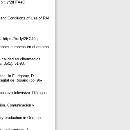
//bit.ly/2IHFAeQ
s and Conditions of Use of RAI
3. https://bit.ly/2EC49oj
licas europeas en el entorno
a calidad en cibermedios:
, 35(1), 61-93.
as. In F. Irigaray, D.
gital de Rosario (pp. 96-
positivo televisivo. Diálogos
cción. Comunicación y
ory production in German
cy and strategy: A