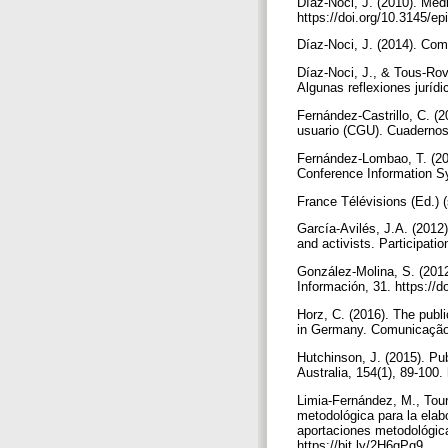
Díaz-Noci, J. (2010). Med
https://doi.org/10.3145/e
Díaz-Noci, J. (2014). Com
Díaz-Noci, J., & Tous-Rovi
Algunas reflexiones jurídi
Fernández-Castrillo, C. (2
usuario (CGU). Cuadernos
Fernández-Lombao, T. (201
Conference Information Sy
France Télévisions (Ed.) (
García-Avilés, J.A. (2012)
and activists. Participati
González-Molina, S. (2012
Información, 31. https://d
Horz, C. (2016). The publi
in Germany. Comunicação 
Hutchinson, J. (2015). Pub
Australia, 154(1), 89-100
Limia-Fernández, M., Tour
metodológica para la elabo
aportaciones metodológica
https://bit.ly/2H6gPq9