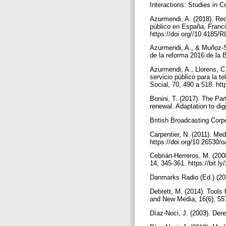
Interactions: Studies in 
Azurmendi, A. (2018). Reco
público en España, Franci
https://doi.org//10.4185
Azurmendi, A., & Muñoz-Sa
de la reforma 2016 de la 
Azurmendi, A., Llorens, C.
servicio público para la 
Social, 70, 490 a 518. ht
Bonini, T. (2017). The Par
renewal. Adaptation to di
British Broadcasting Corp
Carpentier, N. (2011). Medi
https://doi.org/10.26530
Cebrián-Herreros, M. (200
14, 345-361. https://bit.
Danmarks Radio (Ed.) (201
Debrett, M. (2014). Tools 
and New Media, 16(6), 55
Díaz-Noci, J. (2003). Der