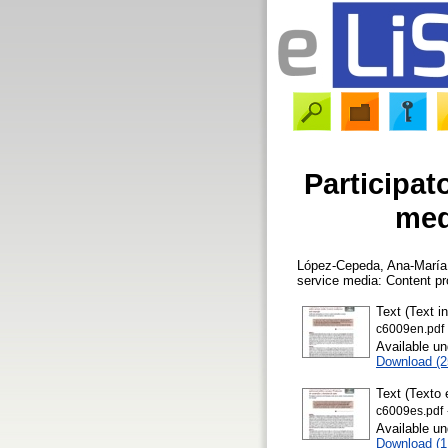
Participat
med
López-Cepeda, Ana-María
service media: Content pr
Text (Text i
c6009en.pdf
Available u
Download (
Text (Texto 
c6009es.pdf
Available u
Download (