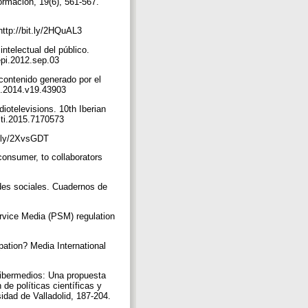
ormación, 19(6), 561-567.
 http://bit.ly/2HQuAL3
ntelectual del público.
/epi.2012.sep.03
 contenido generado por el
YC.2014.v19.43903
iotelevisions. 10th Iberian
isti.2015.7170573
bit.ly/2XvsGDT
 consumer, to collaborators
edes sociales. Cuadernos de
ervice Media (PSM) regulation
pation? Media International
 cibermedios: Una propuesta
de políticas científicas y
idad de Valladolid, 187-204.