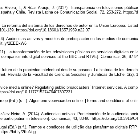
s-Rivera, I., & Rúas-Araujo, J. (2017). Transparencia en televisiones pública
España y Chile. Revista Latina de Comunicación Social, 72, 253-272. https:/
). La reforma del sistema de los derechos de autor en la Unión Europea. Estad
 101-139. https://doi.org/10.18601/16571959.n22.07
14). Audiencias activas y modelos de participación en los medios de comunic
//bit.ly/2EEEkW6
011). La transformación de las televisiones públicas en servicios digitales e
tv companies into digital services at the BBC and RTVE]. Comunicar, 36, 87-94
El futuro de la propiedad intelectual desde su pasado. La historia de los derec
rnet. Revista de la Facultad de Ciencias Sociales y Jurídicas de Elche, 1(2), 
rvice media online? Regulating public broadcasters´ Internet services. A comp
ttps://doi.org/10.1177/1527476407307231
ep (Ed.) (s.f.). Algemene voorwaarden online. [Terms and conditions of online
ález-Neira, A. (2014). Audiencias activas: Participación de la audiencia socia
 participation in television]. Comunicar, 43, 83-90. https://doi.org/10.3916/
ugal (Ed.) (s.f.). Termos e condiçoes de utilição das plataformas digitais RT
https://bit.ly/2tIuNqg