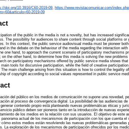
s://doi.org/10.3916/C60-2019-09
,
https://www.revistacomunicar.com/index.ph
ro=60&articulo=60-2019-09
act
cipation of the public in the media is not a novelty, but has increased significa
s. The possibility for audiences to share content through social platforms or g
es. In this context, the public service audiovisual media must be pioneer both 
and in the debate on the behaviour of the media regarding the interaction with 
n the one hand, to approach the current scenario of participatory mechanisms p
; on the other hand, to determine how this media is solving the new problems 
earch on participatory mechanisms offered by public service media shows that
in tools for discursive participation, while the field of creative participation 
 The main challenge arising from this situation is how to control the legality 
ip of copyright according to social values represented in public service med
ract
cipación del público en los medios de comunicación no supone una novedad, p
ación al proceso de convergencia digital. La posibilidad de las audiencias de
 generar contenido propio está planteando nuevas problemáticas éticas y juríd
ervicio público deben ser pioneros tanto en la introducción de nuevas experi
amiento de los medios en la relación con sus usuarios. El objetivo de este ar
 panorama actual de los mecanismos de participación con los que cuenta el s
r cómo estos medios están resolviendo las nuevas problemáticas generadas p
os. La exploración de los mecanismos de participación ofrecidos por los med