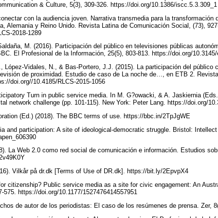
Communication & Culture, 5(3), 309-326. https://doi.org/10.1386/iscc.5.3.309_
nectar con la audiencia joven. Narrativa transmedia para la transformación de
a, Alemania y Reino Unido. Revista Latina de Comunicación Social, (73), 927
/RLCS-2018-1289
ldaña, M. (2016). Participación del público en televisiones públicas autonóm
BBC. El Profesional de la Información, 25(5), 803-813. https://doi.org/10.3145
, López-Vidales, N., & Bas-Portero, J.J. (2015). La participación del público
televisión de proximidad. Estudio de caso de La noche de…, en ETB 2. Revis
tps://doi.org//10.4185/RLCS-2015-1056
ticipatory Turn in public service media. In M. G?owacki, & A. Jaskiernia (Eds
gital network challenge (pp. 101-115). New York: Peter Lang. https://doi.org/
oration (Ed.) (2018). The BBC terms of use. https://bbc.in/2TpJgWE
a and participation: A site of ideological-democratic struggle. Bristol: Intellec
/oapen_606390
8). La Web 2.0 como red social de comunicación e información. Estudios sobr
ly/2v49K0Y
6). Vilkår på dr.dk [Terms of Use of DR.dk]. https://bit.ly/2EpvpX4
for citizenship? Public service media as a site for civic engagement: An Austr
7-575. https://doi.org/10.1177/1527476414557951
echos de autor de los periodistas: El caso de los resúmenes de prensa. Zer, 8