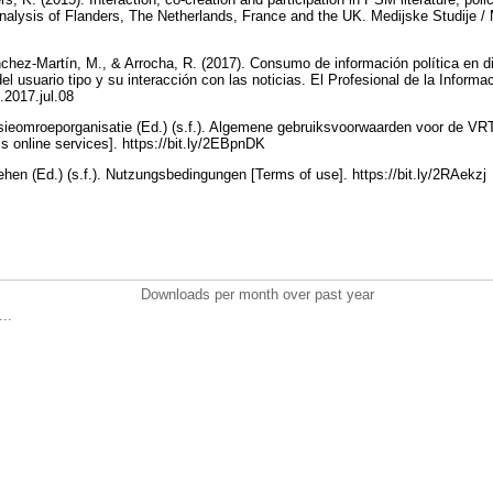
alysis of Flanders, The Netherlands, France and the UK. Medijske Studije / 
hez-Martín, M., & Arrocha, R. (2017). Consumo de información política en d
l usuario tipo y su interacción con las noticias. El Profesional de la Informac
i.2017.jul.08
sieomroeporganisatie (Ed.) (s.f.). Algemene gebruiksvoorwaarden voor de VR
s online services]. https://bit.ly/2EBpnDK
en (Ed.) (s.f.). Nutzungsbedingungen [Terms of use]. https://bit.ly/2RAekzj
Downloads per month over past year
..