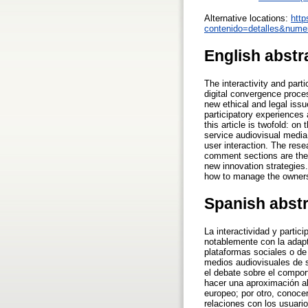
Alternative locations:
http
contenido=detalles&nume
English abstr
The interactivity and parti
digital convergence proces
new ethical and legal issu
participatory experiences 
this article is twofold: o
service audiovisual media
user interaction. The res
comment sections are the ma
new innovation strategies.
how to manage the ownersh
Spanish abst
La interactividad y parti
notablemente con la adapt
plataformas sociales o de
medios audiovisuales de s
el debate sobre el comport
hacer una aproximación al
europeo; por otro, conoce
relaciones con los usuari