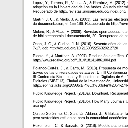
López, Y., Torréns, R., Viloria, A., & Ramírez, M. (2012).
adopción en la Universidad de Los Andes. Anuario electró
Recuperado de http://revistas.urosario.edu.co/index.php/ 
Martín, J. C., & Merlo, J. A. (2003). Las revistas electr
de documentación, 6, 155-186. Recuperado de http://revi
Melero, R., & Abad, F. (2008). Revistas open access: car
de biblioteconomia i documentació, 20. Recuperado de ht
Ossa, J. C., & Cudina, J. N. (2016). Sesenta años de las
7-17. doi: http://dx.doi.org/10.21500/22563202.2720
Piedra, Y., & Martínez, A. (2007). Producción científica.
http://www.redalyc.org/pdf/1814/181414861004.pdf
Polanco-Cortés, J., & Garro, M. (2013). Propuesta de mod
través de las universidades estatales. En III Conferencia 
III Conferecia Bibliotecas y Repositorios Digitales de Am
Digitales (SIBD’13), Ciudad de la Investigación, Univers
http://eprints.rclis.org/20568/1/P%C3%B3ster%2064-274
Public Knowledge Project. (2018a). Download. Recuperado
Public Knowledge Project. (2018b). How Many Journals 
use-ojs/
Quispe-Gerónimo, C., Santillán-Aldana, J., & Balcazar-Ta
pero sostenidos esfuerzos para la comunidad académica p
Rozemblum, C., & Banzato, G. (2018). Modelo sustentable 