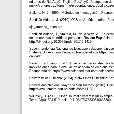
editores de RedALyC. Trujillo: RedALyC. Recuperado de h
public/congresoEditores/img/presentaciones/CeciliaRoz
Salkind, N. J. (1999). Métodos de investigación. Pears
Santillán-Aldama, J. (2010). OJS en América Latina. Recu
ojs_america_latina.pdf
Santillán-Aldana, J., Arakaki, M., de la Vega, A., Calde
de las revistas científicas peruanas. Revista Española de
http://dx.doi.org/10.3989/redc.2017.3.1419
Superintendencia Nacional de Educación Superior Univers
Sistema Universitario Peruano. Recuperado de https://ww
calidad/
Vase, F., & Lujano, I. (2017). Sistemas nacionales de cla
implicaciones para la evaluación académica en ciencias 
Recuperado de https://www.sciencedirect.com/science/a
University of Ljubljana. (2004). SciX Open Publishing S
Universidad Nacional Mayor de San Marcos. (2010). Edic
http://www.unmsm.edu.pe/noticias/ver/1135
Willinsky, J. (2005). Open Journal Systems: An example o
Tech, 23(4), 504-519. doi: 10.1108/07378830510636300.