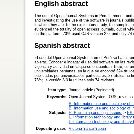
English abstract
The use of Open Journal Systems in Peru is recent, and its
and investigating the use of the software in journals publi
in which they are. In the exploratory study, the sample co
evidenced the totality of open access journals, out of wh
on the platform, 73% used OJS version 2.0, and only 74 
Spanish abstract
El uso del Open Journal Systems en el Perú se ha increme
abierto. Conocer e indagar el uso del software en las rev
vigencia y actividad en la que se encuentran. Este, es u
universidades peruanas, en la que se encontró 324 títulos
publicadas por universidades particulares; 27 títulos no ti
73%; la versión 3.0 la utilizan solo 74 revistas.
Item type:
Journal article (Paginated)
Keywords:
Open Journal System, OJS, revistas c
B. Information use and sociology of i
B. Information use and sociology of i
Subjects:
E. Publishing and legal issues.
>
EB. 
L. Information technology and library
L. Information technology and library
Depositing user:
Victoria Yance-Yupari