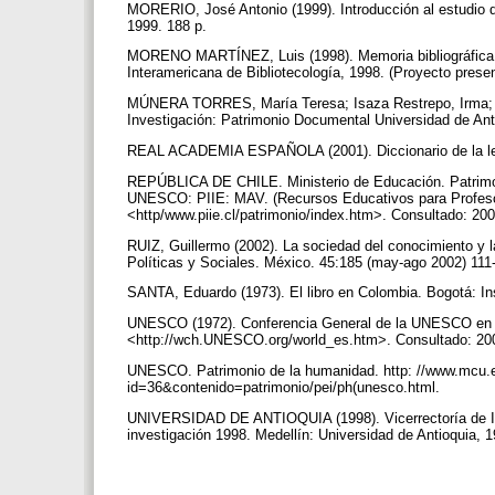
MORERIO, José Antonio (1999). Introducción al estudio d
1999. 188 p.
MORENO MARTÍNEZ, Luis (1998). Memoria bibliográfica ins
Interamericana de Bibliotecología, 1998. (Proyecto pres
MÚNERA TORRES, María Teresa; Isaza Restrepo, Irma; Lo
Investigación: Patrimonio Documental Universidad de Ant
REAL ACADEMIA ESPAÑOLA (2001). Diccionario de la len
REPÚBLICA DE CHILE. Ministerio de Educación. Patrimoni
UNESCO: PIIE: MAV. (Recursos Educativos para Profeso
<http/www.piie.cl/patrimonio/index.htm>. Consultado: 20
RUIZ, Guillermo (2002). La sociedad del conocimiento y l
Políticas y Sociales. México. 45:185 (may-ago 2002) 111
SANTA, Eduardo (1973). El libro en Colombia. Bogotá: In
UNESCO (1972). Conferencia General de la UNESCO en la
<http://wch.UNESCO.org/world_es.htm>. Consultado: 20
UNESCO. Patrimonio de la humanidad. http: //www.mcu.es/
id=36&contenido=patrimonio/pei/ph(unesco.html.
UNIVERSIDAD DE ANTIOQUIA (1998). Vicerrectoría de Inv
investigación 1998. Medellín: Universidad de Antioquia, 