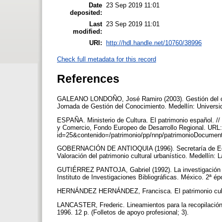
Date
23 Sep 2019 11:01
deposited:
Last
23 Sep 2019 11:01
modified:
URI:
http://hdl.handle.net/10760/38996
Check full metadata for this record
References
GALEANO LONDOÑO, José Ramiro (2003). Gestión del conoc
Jornada de Gestión del Conocimiento. Medellín: Universi
ESPAÑA. Ministerio de Cultura. El patrimonio español. //
y Comercio, Fondo Europeo de Desarrollo Regional. URL:<
id=25&contenido=/patrimonio/pp/nnp/patrimonioDocument
GOBERNACIÓN DE ANTIOQUIA (1996). Secretaría de Educac
Valoración del patrimonio cultural urbanístico. Medellín: 
GUTIÉRREZ PANTOJA, Gabriel (1992). La investigación bib
Instituto de Investigaciones Bibliográficas. México. 2ª é
HERNÁNDEZ HERNÁNDEZ, Francisca. El patrimonio cultur
LANCASTER, Frederic. Lineamientos para la recopilación
1996. 12 p. (Folletos de apoyo profesional; 3).