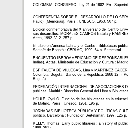
COLOMBIA. CONGRESO. Ley 21 de 1982. En : Superintende
CONFERENCIA SOBRE EL DESARROLLO DE LO SERVIC
Paulo). [Memorias]. París : UNESCO, 1953. 507 p.
Edición conmemorativa del X aniversario del Centro Univer
sus desarrollos. MORALES CAMPOS Estela y RAMIREZ LE
Artes, 1992. V. 2. 257 p.
El Libro en América Latina y el Caribe : Bibliotecas púb
Santafé de Bogotá : CERLAC, 1999. 64 p. Semestral.
ENCUENTRO IBEROAMERICANO DE RESPONSABLES NAC
Indias). Actas. Ministerio de Educación y Cultura : Madri
ESPITALETA DE VILLEGAS, Lina y MARTÍNEZ CACERES, El
Colombia. Bogotá : Banco de la República, 1988 12 h. Po
Bogotá)
FEDERACIÓN INTERNACIONAL DE ASOCIACIONES DE B
públicas. Madrid : Dirección General del Libro y Bibliote
HOULE, Cyril O. Función de las bibliotecas en la educaci
de Malmo. París : Unesco, 1951. 195 p.
JORNADAS BIBLIOTECA PÚBLICA Y POLÍTICAS CULTURALE
político. Barcelona : Fundación Bertelsman, 1997. 125 p
KELLY, Thomas. Early public libraries : a history of public
1966. 281 p.