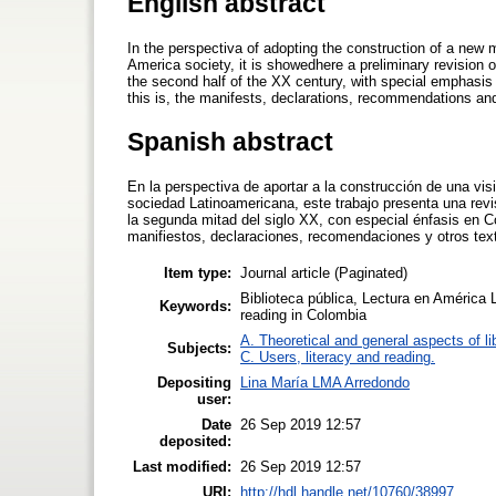
English abstract
In the perspectiva of adopting the construction of a new mo
America society, it is showedhere a preliminary revision o
the second half of the XX century, with special emphasis i
this is, the manifests, declarations, recommendations and
Spanish abstract
En la perspectiva de aportar a la construcción de una visi
sociedad Latinoamericana, este trabajo presenta una revisi
la segunda mitad del siglo XX, con especial énfasis en Colo
manifiestos, declaraciones, recomendaciones y otros text
Item type:
Journal article (Paginated)
Biblioteca pública, Lectura en América L
Keywords:
reading in Colombia
A. Theoretical and general aspects of li
Subjects:
C. Users, literacy and reading.
Depositing
Lina María LMA Arredondo
user:
Date
26 Sep 2019 12:57
deposited:
Last modified:
26 Sep 2019 12:57
URI:
http://hdl.handle.net/10760/38997