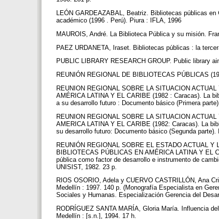
LEÓN GARDEAZABAL, Beatriz. Bibliotecas públicas en Co
académico (1996 . Perú). Piura : IFLA, 1996
MAUROIS, André. La Biblioteca Pública y su misión. Fra
PAEZ URDANETA, Iraset. Bibliotecas públicas : la terce
PUBLIC LIBRARY RESEARCH GROUP. Public library aims an
REUNIÓN REGIONAL DE BIBLIOTECAS PÚBLICAS (1996 :
REUNION REGIONAL SOBRE LA SITUACION ACTUAL 
AMÉRICA LATINA Y EL CARIBE (1982 : Caracas). La biblio
a su desarrollo futuro : Documento básico (Primera part
REUNION REGIONAL SOBRE LA SITUACION ACTUAL 
AMERICA LATINA Y EL CARIBE (1982: Caracas). La bibliot
su desarrollo futuro: Documento básico (Segunda parte)
REUNIÓN REGIONAL SOBRE EL ESTADO ACTUAL Y 
BIBLIOTECAS PÚBLICAS EN AMÉRICA LATINA Y EL CARIBE
pública como factor de desarrollo e instrumento de cambio
UNISIST, 1982. 23 p.
RIOS OSORIO, Adela y CUERVO CASTRILLÓN, Ana Cristina.
Medellín : 1997. 140 p. (Monografía Especialista en Geren
Sociales y Humanas. Especialización Gerencia del Desar
RODRÍGUEZ SANTA MARÍA, Gloria María. Influencia del m
Medellín : [s.n.], 1994. 17 h.