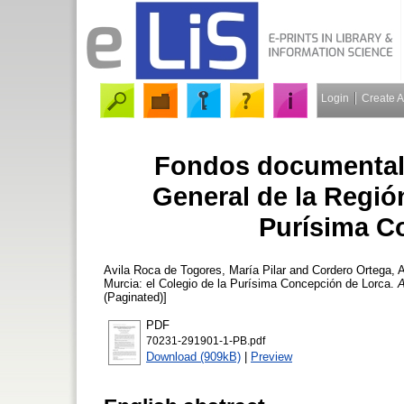
Login
Create 
Fondos documentale
General de la Región
Purísima C
Avila Roca de Togores, María Pilar
and
Cordero Ortega, 
Murcia: el Colegio de la Purísima Concepción de Lorca.
A
(Paginated)]
PDF
70231-291901-1-PB.pdf
Download (909kB)
|
Preview