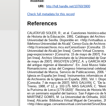
modified:
URI:
http://hdl.handle.net/10760/3900
Check full metadata for this record
References
CALATAYUD SOLER, R.; et al. Cuestiones histórico-educa
de Historia de la Educación, 1991. Catálogos del Archivo H
Universidad de Sevilla. Disponible en: <http://virtualbu
Ildefonso-Universidad de Alcalá” Censo-Guía de Archivos 
<http://censoarchivos.mcu.es/CensoGuia> [Consulta: 15 d
Universidad de Alcalá [en línea]. Centro Virtual Cisnero
pag=expocisneros> [Consul-ta: 15 de mayo de 2007]. Fond
[en línea]. Archivo Universitario de la Universidad de Gr
de mayo de 2007]. IRIGOYEN LÓPEZ, A. y GARCÍA HOURCA
del antiguo régimen al liberalismo”. En: José Musso Valie
Romanticismo: actas del Congreso Internacional celebrad
Universidad de Murcia, Servicio de Publicaciones, 2006. 
Iglesia en España [en línea]: Instrumentos informáticos d
de Archiveros de la Iglesia en España, 2001. Vol. I. Dis
[Consulta: 7 de mayo de 2007]. MAS GALVÁN, C. “De la Il
Trienio, 1988, nº 12, p. 102-175. MAS GALVAÑ, C. “Mentali
la Purísima de Lorca (1779-1820)”. Revista de Historia 
en un seminario español del barroco: San Fulgen-cio de M
MARTÍNEZ GOMÍS, M. La Universidad de Orihuela, 1610-180
línea]. Alicante: Biblioteca Virtual Miguel de Cervantes, 
<http://descargas.cervantesvirtual.com/servlet/SirveO