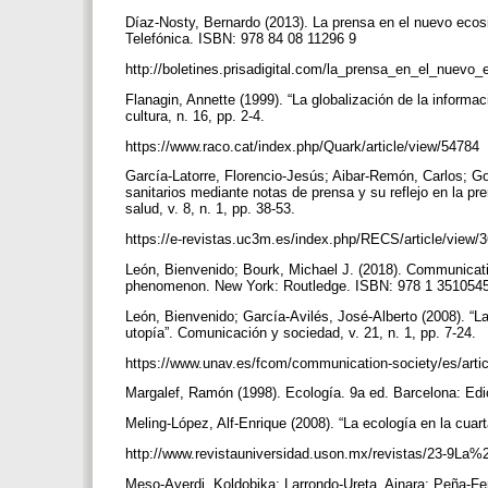
Díaz-Nosty, Bernardo (2013). La prensa en el nuevo ecosi
Telefónica. ISBN: 978 84 08 11296 9
http://boletines.prisadigital.com/la_prensa_en_el_nuevo
Flanagin, Annette (1999). “La globalización de la inform
cultura, n. 16, pp. 2-4.
https://www.raco.cat/index.php/Quark/article/view/54784
García-Latorre, Florencio-Jesús; Aibar-Remón, Carlos; Go
sanitarios mediante notas de prensa y su reflejo en la p
salud, v. 8, n. 1, pp. 38-53.
https://e-revistas.uc3m.es/index.php/RECS/article/view/
León, Bienvenido; Bourk, Michael J. (2018). Communicat
phenomenon. New York: Routledge. ISBN: 978 1 35105
León, Bienvenido; García-Avilés, José-Alberto (2008). “La 
utopía”. Comunicación y sociedad, v. 21, n. 1, pp. 7-24.
https://www.unav.es/fcom/communication-society/es/arti
Margalef, Ramón (1998). Ecología. 9a ed. Barcelona: 
Meling-López, Alf-Enrique (2008). “La ecología en la cuar
http://www.revistauniversidad.uson.mx/revistas/23-
Meso-Ayerdi, Koldobika; Larrondo-Ureta, Ainara; Peña-Fe