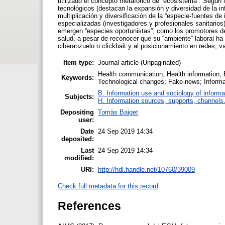
utilizado el concepto metafórico de “ecosistema”. Según 
tecnológicos (destacan la expansión y diversidad de la in
multiplicación y diversificación de la “especie-fuentes de
especializadas (investigadores y profesionales sanitarios
emergen “especies oportunistas”, como los promotores de
salud, a pesar de reconocer que su “ambiente” laboral h
ciberanzuelo o clickbait y al posicionamiento en redes, v
Item type:
Journal article (Unpaginated)
Health communication; Health information; 
Keywords:
Technological changes; Fake-news; Informat
B. Information use and sociology of informa
Subjects:
H. Information sources, supports, channels
Depositing
Tomàs Baiget
user:
Date
24 Sep 2019 14:34
deposited:
Last
24 Sep 2019 14:34
modified:
URI:
http://hdl.handle.net/10760/39009
Check full metadata for this record
References