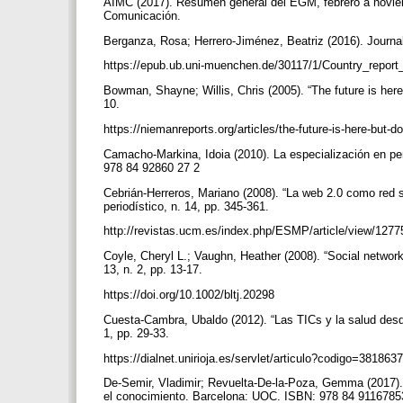
AIMC (2017). Resumen general del EGM, febrero a noviem
Comunicación.
Berganza, Rosa; Herrero-Jiménez, Beatriz (2016). Journal
https://epub.ub.uni-muenchen.de/30117/1/Country_report
Bowman, Shayne; Willis, Chris (2005). “The future is here
10.
https://niemanreports.org/articles/the-future-is-here-but
Camacho-Markina, Idoia (2010). La especialización en p
978 84 92860 27 2
Cebrián-Herreros, Mariano (2008). “La web 2.0 como red 
periodístico, n. 14, pp. 345-361.
http://revistas.ucm.es/index.php/ESMP/article/view/127
Coyle, Cheryl L.; Vaughn, Heather (2008). “Social networki
13, n. 2, pp. 13-17.
https://doi.org/10.1002/bltj.20298
Cuesta-Cambra, Ubaldo (2012). “Las TICs y la salud desde
1, pp. 29-33.
https://dialnet.unirioja.es/servlet/articulo?codigo=381863
De-Semir, Vladimir; Revuelta-De-la-Poza, Gemma (2017). P
el conocimiento. Barcelona: UOC. ISBN: 978 84 911678