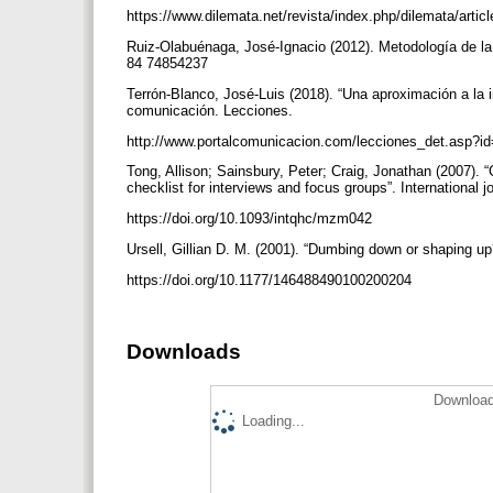
https://www.dilemata.net/revista/index.php/dilemata/artic
Ruiz-Olabuénaga, José-Ignacio (2012). Metodología de la
84 74854237
Terrón-Blanco, José-Luis (2018). “Una aproximación a la 
comunicación. Lecciones.
http://www.portalcomunicacion.com/lecciones_det.asp?i
Tong, Allison; Sainsbury, Peter; Craig, Jonathan (2007). “C
checklist for interviews and focus groups”. International jo
https://doi.org/10.1093/intqhc/mzm042
Ursell, Gillian D. M. (2001). “Dumbing down or shaping up
https://doi.org/10.1177/146488490100200204
Downloads
Download
Loading...