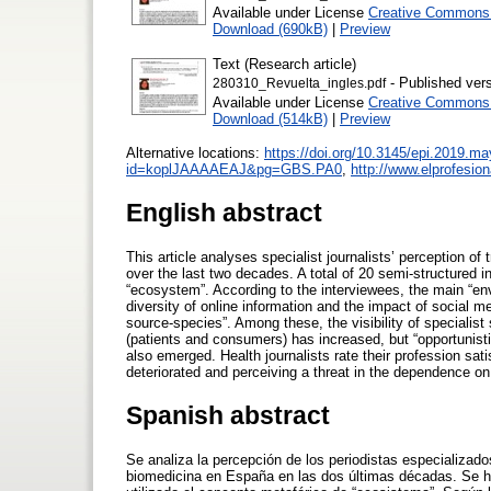
Available under License
Creative Commons A
Download (690kB)
|
Preview
Text (Research article)
- Published ver
280310_Revuelta_ingles.pdf
Available under License
Creative Commons A
Download (514kB)
|
Preview
Alternative locations:
https://doi.org/10.3145/epi.2019.ma
id=koplJAAAAEAJ&pg=GBS.PA0
,
http://www.elprofesio
English abstract
This article analyses specialist journalists’ perception o
over the last two decades. A total of 20 semi-structured 
“ecosystem”. According to the interviewees, the main “en
diversity of online information and the impact of social m
source-species”. Among these, the visibility of specialist
(patients and consumers) has increased, but “opportunis
also emerged. Health journalists rate their profession sati
deteriorated and perceiving a threat in the dependence on 
Spanish abstract
Se analiza la percepción de los periodistas especializado
biomedicina en España en las dos últimas décadas. Se ha