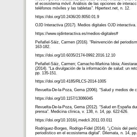
el ecosistema móvil. Análisis de las opciones de interacc
teléfonos móviles y las tabletas”. Hipertext.net, n. 12.
https://doi.org/10.2436/20.8050.01.9
OJD Interactiva (2017). Medios digitales OJD interactiva
https://www.ojdinteractiva.es/medios-digitales#
Peñafiel-Sáiz, Carmen (2016). “Reinvención del periodism
163-182.
https://doi.org/10.6035/2174-0992.2016.12.10
Peñafiel-Sáiz, Carmen; Camacho-Markina Idoia; Aiestara
(2014). “La divulgación de la información de salud: un ret
pp. 135-151.
https://doi.org/10.4185/RLCS-2014-1005
Revuelta-De-la-Poza, Gema (2006). “Salud y medios de co
https://doi.org/10.1157/13086045
Revuelta-De-la-Poza, Gema (2012). “Salud en España dura
prensa”. Medicina clínica, v. 138, n. 14, pp. 622-626.
https://doi.org/10.1016/j.medcli.2011.03.011
Rodríguez-Borges, Rodrigo-Fidel (2014). “¿Crisis del peri
periodístico en el ecosistema digital”. Dilemata, n. 14, pp