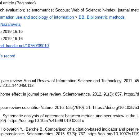
l article (Paginated)
ch evaluation; scientometrics; Scopus; Web of Science; h-index; journal metr
ormation use and sociology of information
>
BB. Bibliometric methods
i Nazarovets
p 2019 16:16
p 2019 16:16
/hdl.handle.net/10760/39010
is record
c peer review. Annual Review of Information Science and Technology. 2011. 45
ris.2011.1440450112
rne effect in journal peer review. Scientometrics. 2012. 91(3): 857. https://
peer review scientific. Nature. 2016. 535(7610): 31. https://doi.org/10.1038/
L. Systematic analysis of agreement between metrics and peer review in the
29). https://doi.org/10.1057/s41599-019-0233-x
 Holovatch Y., Berche B. Comparison of a citation-based indicator and peer re
p excellence. Scientometrics. 2013. 97(3): 767. https://doi.org/10.1007/s11