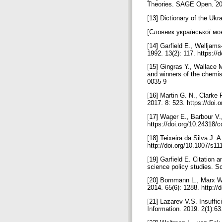
Theories. SAGE Open. 201
[13] Dictionary of the Uk
[Словник української мов
[14] Garfield E., Welljams
1992. 13(2): 117. https:/
[15] Gingras Y., Wallace M
and winners of the chemis
0035-9
[16] Martin G. N., Clarke 
2017. 8: 523. https://doi
[17] Wager E., Barbour V.,
https://doi.org/10.24318/
[18] Teixeira da Silva J. 
http://doi.org/10.1007/s1
[19] Garfield E. Citation 
science policy studies. S
[20] Bornmann L., Marx W.
2014. 65(6): 1288. http://
[21] Lazarev V.S. Insuffic
Information. 2019. 2(1):6