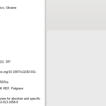
ics; Ukraine
(1): 197.
doi.org/10.1007/s11192-011-
535031a
 UK REF. Palgrave
view for absolute and specific
192-013-1058-9