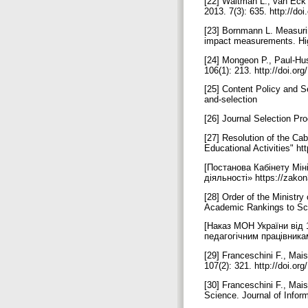
[22] Waltman L., van Eck N
2013. 7(3): 635. http://do
[23] Bornmann L. Measurin
impact measurements. Hig
[24] Mongeon P., Paul-Hu
106(1): 213. http://doi.o
[25] Content Policy and S
and-selection
[26] Journal Selection Pro
[27] Resolution of the Ca
Educational Activities" 
[Постанова Кабінету Мін
діяльності» https://zak
[28] Order of the Ministr
Academic Rankings to Sci
[Наказ МОН України від 
педагогічним працівникам
[29] Franceschini F., Mai
107(2): 321. http://doi.o
[30] Franceschini F., Mai
Science. Journal of Inform