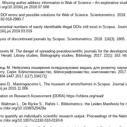
. Missing author address information in Web of Science – An explorative study
oi.org/10.1016/j.joi.2018.07.008
. DOI errors and possible solutions for Web of Science. Scientometrics. 2019. 
1192-018-2980-7
tantial numbers of easily identifiable illegal DOIs still exist in Scopus. Journa
016/j.joi.2019.03.019
ysis of discontinued journals by Scopus. Scientometrics. 2018. 116(3): 1805. 
ovets M. The danger of spreading pseudoscientific journals for the developme
Herald. Library studies, Bibliography studies, Bibliology. 2017. 22(1): 163. ht
ець М. Небезпека поширення псевдонаукових видань для розвитку науки 
ту. Серія: Бібліотекознавство, бібліографознавство, книгознавство. 2017. 
2304-1447.2017.1(17).104171]
sano D., Mastrogiacomo L. The museum of errors/horrors in Scopus. Journal of
6/j.joi.2015.11.006
ration on Research Assessment (DORA) https://sfdora.org/read/
 Waltman L., De Rijcke S., Rafols I., Bibliometrics: the Leiden Manifesto for 
ps://doi.org/10.1038/520429a
 to quantify an individual's scientific research output. Proceedings of the Na
ps://doi.org/10.1007/s11192-010-0193-9