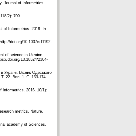
. Journal of Informetrics.
118(2): 709.
l of Informetrics. 2019. In
http://doi.org/10.1007/s11192-
nt of science in Ukraine.
tps://doi.org/10.18524/2304-
в Україні. Вісник Одеського
Т. 22. Вип. 1. С. 163-174.
 Informetrics. 2016. 10(1):
research metrics. Nature.
tional academy of Sciences.