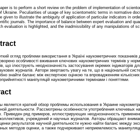
per is to perform a short review on the problem of implementation of scientom
 of Ukraine. Peculiarities of usage of key scientometric terms in normative d
given to illustrate the ambiguity of application of particular indicators in ord
ientific journals. The importance of balance between expert evaluation and quan
h evaluation is highlighted, and the inadmissibility of any manipulations of s
tract
откий огляд проблеми використання в Україні наукометричних показників 
говорено особливості вживання ключових наукометричних термінів у нор
в, що ілюструють неоднозначність застосування окремих індикаторів для
наукових журналів. Автори звертають увагу на те, що в національній сист
рібно знайти баланс між експертною оцінкою та впровадженням кількісних
еприйнятності маніпуляцій наукометричними термінами і поняттями.
ract
 является краткий обзор проблемы использования в Украине наукометр
чной деятельности. Рассмотрены особенности употребления ключевых н
х. Приведен ряд примеров, иллюстрирующих неоднозначность применен
 коллективов, учреждений и научных журналов. Авторы обращают внимани
ценки результатов научной деятельности нужно найти баланс между экс
ных методов оценки, а также подчеркивают неприемлемость манипуляц