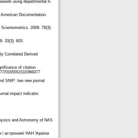
mework using departmental h-
ing. American Documentation.
 Scientometrics. 2009. 79(3):
9. 33(3): 603.
ly Correlated Derived
ificance of citation
10.1177/0165551510366077
and SNIP: two new journal
rnal impact indicator.
 Physics and Astronomy of NAS
и і астрономії НАН України