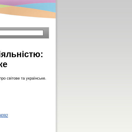
іяльністю:
ке
ро світове та українське.
/4092