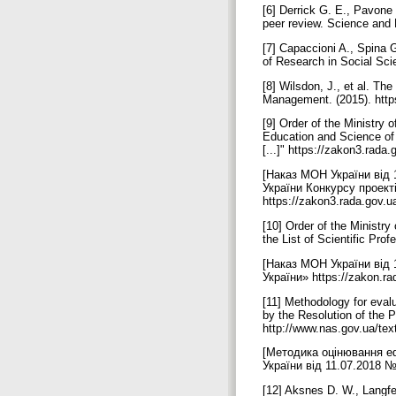
[6] Derrick G. E., Pavone
peer review. Science and P
[7] Capaccioni A., Spina G
of Research in Social Sci
[8] Wilsdon, J., et al. T
Management. (2015). http
[9] Order of the Ministry
Education and Science of 
[...]" https://zakon3.rad
[Наказ МОН України від 
України Конкурсу проекті
https://zakon3.rada.gov.
[10] Order of the Ministr
the List of Scientific Pr
[Наказ МОН України від
України» https://zakon.r
[11] Methodology for evalu
by the Resolution of the 
http://www.nas.gov.ua/te
[Методика оцінювання е
України від 11.07.2018 №
[12] Aksnes D. W., Langfe