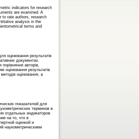
etric indicators for research
ocuments are examined. A
er to rate authors, research
titative analysis in the
cientometrical terms and
для оцінювання результатів
мативних документах.
 порівняння авторів,
емі оцінювання результатів
 методів оцінювання, а
ических показателей для
аукометрических терминов в
ия отдельных индикаторов
е на то, что в
пертной оценкой и
ий наукометрическими