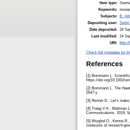
Item type:
Journa
Keywords:
resear
Subjects:
B. Inf
Depositing user:
Serhi
Date deposited:
24 Se
Last modified:
24 Se
URI:
http:/
Check full metadata for th
References
[1] Bornmann L. Scientifi
https://doi.org/10.1002/a
[2] Bornmann L. The Hawtho
0547-y
[3] Rennie D., Let’s make 
[4] Traag V.A., Waltman 
Communications. 2019. 5(
[5] Mryglod O., Kenna R.,
measures of research-grou