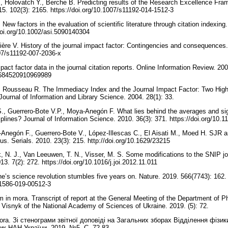
, Holovatch Y., Berche B. Predicting results of the Research Excellence Fra
15. 102(3): 2165. https://doi.org/10.1007/s11192-014-1512-3
H. New factors in the evaluation of scientific literature through citation index
/doi.org/10.1002/asi.5090140304
vière V. History of the journal impact factor: Contingencies and consequences.
007/s11192-007-2036-x
pact factor data in the journal citation reports. Online Information Review. 200
14684520910969989
., Rousseau R. The Immediacy Index and the Journal Impact Factor: Two High
urnal of Information and Library Science. 2004. 28(1): 33.
., Guerrero-Bote V.P., Moya-Anegón F. What lies behind the averages and sign
sciplines? Journal of Information Science. 2010. 36(3): 371. https://doi.org/
-Anegón F., Guerrero-Bote V., López-Illescas C., El Aisati M., Moed H. SJR 
us. Serials. 2010. 23(3): 215. http://doi.org/10.1629/23215
, N. J., Van Leeuwen, T. N., Visser, M. S. Some modifications to the SNIP jou
13. 7(2): 272. https://doi.org/10.1016/j.joi.2012.11.011
ne’s science revolution stumbles five years on. Nature. 2019. 566(7743): 162.
d41586-019-00512-3
m in mora. Transcript of report at the General Meeting of the Department of
9. Visnyk of the National Academy of Sciences of Ukraine. 2019. (5): 72.
ora. Зі стенограми звітної доповіді на Загальних зборах Відділення фізик
ник НАН України. 2019. №5. С. 72-83.