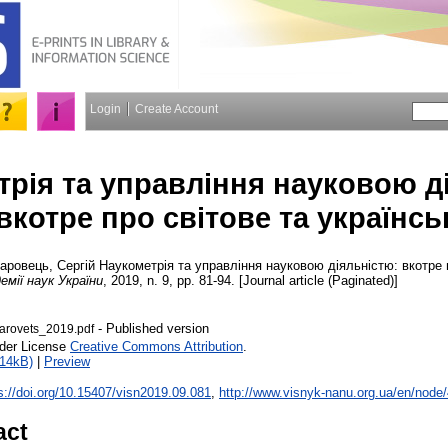
Login
Create Account
рія та управління науковою д
вкотре про світове та українсь
аровець, Сергій
Наукометрія та управління науковою діяльністю: вкотре п
емії наук України
, 2019, n. 9, pp. 81-94. [Journal article (Paginated)]
- Published version
arovets_2019.pdf
nder License
Creative Commons Attribution
.
514kB)
|
Preview
s://doi.org/10.15407/visn2019.09.081
,
http://www.visnyk-nanu.org.ua/en/node
act