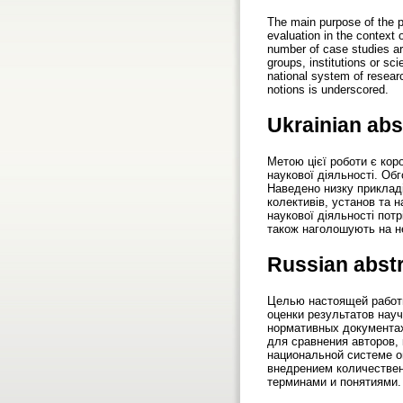
The main purpose of the pa
evaluation in the context
number of case studies are 
groups, institutions or sc
national system of researc
notions is underscored.
Ukrainian abs
Метою цієї роботи є кор
наукової діяльності. Об
Наведено низку прикладі
колективів, установ та 
наукової діяльності пот
також наголошують на н
Russian abst
Целью настоящей работы
оценки результатов нау
нормативных документа
для сравнения авторов,
национальной системе о
внедрением количествен
терминами и понятиями.