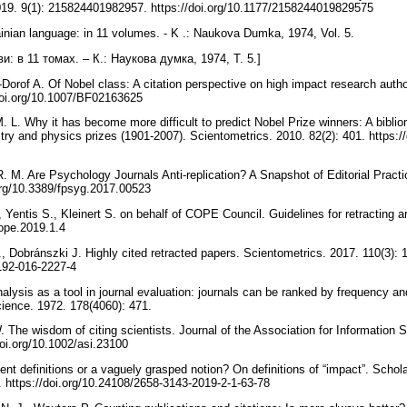
9. 9(1): 215824401982957. https://doi.org/10.1177/2158244019829575
rainian language: in 11 volumes. - K .: Naukova Dumka, 1974, Vol. 5.
и: в 11 томах. – К.: Наукова думка, 1974, Т. 5.]
-Dorof A. Of Nobel class: A citation perspective on high impact research auth
/doi.org/10.1007/BF02163625
. L. Why it has become more difficult to predict Nobel Prize winners: A bibli
try and physics prizes (1901-2007). Scientometrics. 2010. 82(2): 401. https:/
R. M. Are Psychology Journals Anti-replication? A Snapshot of Editorial Practi
.org/10.3389/fpsyg.2017.00523
 Yentis S., Kleinert S. on behalf of COPE Council. Guidelines for retracting ar
cope.2019.1.4
A., Dobránszki J. Highly cited retracted papers. Scientometrics. 2017. 110(3): 
1192-016-2227-4
analysis as a tool in journal evaluation: journals can be ranked by frequency an
cience. 1972. 178(4060): 471.
 The wisdom of citing scientists. Journal of the Association for Information
doi.org/10.1002/asi.23100
ient definitions or a vaguely grasped notion? On definitions of “impact”. Scho
3. https://doi.org/10.24108/2658-3143-2019-2-1-63-78