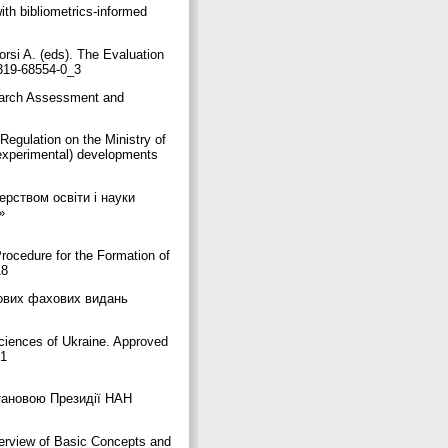
ith bibliometrics-informed
orsi A. (eds). The Evaluation
3-319-68554-0_3
esearch Assessment and
Regulation on the Ministry of
 (experimental) developments
рством освіти і науки
»
rocedure for the Formation of
-18
кових фахових видань
 Sciences of Ukraine. Approved
41
тановою Президії НАН
Overview of Basic Concepts and