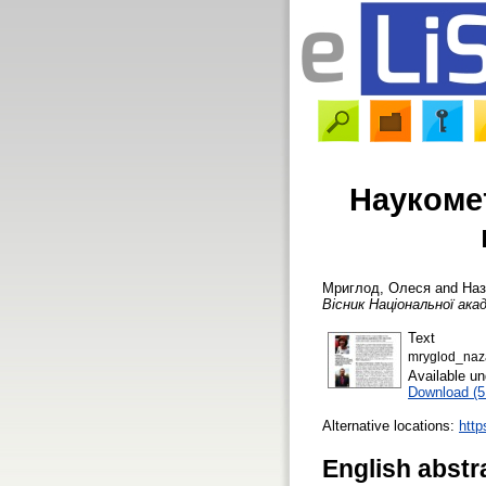
Наукомет
Мриглод, Олеся
and
Наз
Вісник Національної акад
Text
mryglod_naz
Available u
Download (
Alternative locations:
http
English abstr