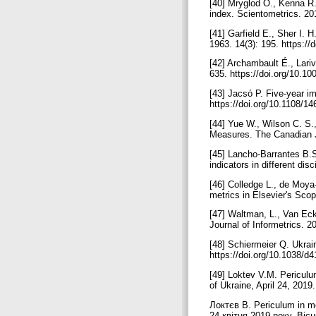
[40] Mryglod O., Kenna R.
index. Scientometrics. 20
[41] Garfield E., Sher I. 
1963. 14(3): 195. https:/
[42] Archambault É., Lari
635. https://doi.org/10.1
[43] Jacsó P. Five-year im
https://doi.org/10.1108/
[44] Yue W., Wilson C. S
Measures. The Canadian Jo
[45] Lancho-Barrantes B.S
indicators in different di
[46] Colledge L., de Moya
metrics in Elsevier's Scop
[47] Waltman, L., Van Eck
Journal of Informetrics. 20
[48] Schiermeier Q. Ukrai
https://doi.org/10.1038/
[49] Loktev V.M. Periculu
of Ukraine, April 24, 201
Локтєв В. Periculum in m
24 квітня 2019 року. Віс