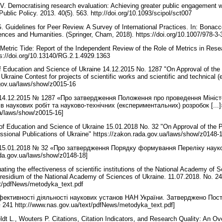
 V. Democratising research evaluation: Achieving greater public engagement w
ublic Policy. 2013. 40(5). 563. http://doi.org/10.1093/scipol/sct007
. Guidelines for Peer Review. A Survey of International Practices. In: Bonacc
ences and Humanities. (Springer, Cham, 2018). https://doi.org/10.1007/978-
he Metric Tide: Report of the Independent Review of the Role of Metrics in R
s://doi.org/10.13140/RG.2.1.4929.1363
 of Education and Science of Ukraine 14.12.2015 No. 1287 "On Approval of the 
Ukraine Contest for projects of scientific works and scientific and technical
a.gov.ua/laws/show/z0015-16
14.12.2015 № 1287 «Про затвердження Положення про проведення Міністе
в наукових робіт та науково-технічних (експериментальних) розробок [...]
ua/laws/show/z0015-16]
y of Education and Science of Ukraine 15.01.2018 No. 32 "On Approval of the P
ofessional Publications of Ukraine" https://zakon.rada.gov.ua/laws/show/z0148
 15.01.2018 № 32 «Про затвердження Порядку формування Переліку нау
ada.gov.ua/laws/show/z0148-18]
ating the effectiveness of scientific institutions of the National Academy of
Presidium of the National Academy of Sciences of Ukraine. 11.07.2018. No. 2
xt/pdfNews/metodyka_text.pdf
фективності діяльності наукових установ НАН України. Затверджено Пос
 241 http://www.nas.gov.ua/text/pdfNews/metodyka_text.pdf]
ldt L., Wouters P. Citations, Citation Indicators, and Research Quality: An 