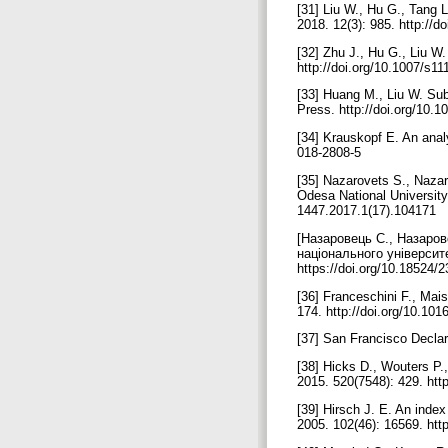
[31] Liu W., Hu G., Tang L
2018. 12(3): 985. http://d
[32] Zhu J., Hu G., Liu W
http://doi.org/10.1007/s1
[33] Huang M., Liu W. Subs
Press. http://doi.org/10.1
[34] Krauskopf E. An anal
018-2808-5
[35] Nazarovets S., Nazar
Odesa National University 
1447.2017.1(17).104171
[Назаровець С., Назаров
національного університе
https://doi.org/10.18524/
[36] Franceschini F., Mai
174. http://doi.org/10.101
[37] San Francisco Decla
[38] Hicks D., Wouters P.,
2015. 520(7548): 429. htt
[39] Hirsch J. E. An index
2005. 102(46): 16569. htt