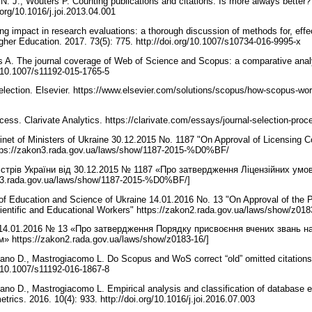
. J., Wouters P. Counting publications and citations: Is more always better? 
i.org/10.1016/j.joi.2013.04.001
g impact in research evaluations: a thorough discussion of methods for, effe
her Education. 2017. 73(5): 775. http://doi.org/10.1007/s10734-016-9995-x
s A. The journal coverage of Web of Science and Scopus: a comparative anal
rg/10.1007/s11192-015-1765-5
election. Elsevier. https://www.elsevier.com/solutions/scopus/how-scopus-wor
cess. Clarivate Analytics. https://clarivate.com/essays/journal-selection-pro
binet of Ministers of Ukraine 30.12.2015 No. 1187 "On Approval of Licensing C
https://zakon3.rada.gov.ua/laws/show/1187-2015-%D0%BF/
істрів України від 30.12.2015 № 1187 «Про затвердження Ліцензійних умо
on3.rada.gov.ua/laws/show/1187-2015-%D0%BF/]
y of Education and Science of Ukraine 14.01.2016 No. 13 "On Approval of the P
entific and Educational Workers" https://zakon2.rada.gov.ua/laws/show/z01
14.01.2016 № 13 «Про затвердження Порядку присвоєння вчених звань на
» https://zakon2.rada.gov.ua/laws/show/z0183-16/]
sano D., Mastrogiacomo L. Do Scopus and WoS correct “old” omitted citation
rg/10.1007/s11192-016-1867-8
sano D., Mastrogiacomo L. Empirical analysis and classification of database 
etrics. 2016. 10(4): 933. http://doi.org/10.1016/j.joi.2016.07.003