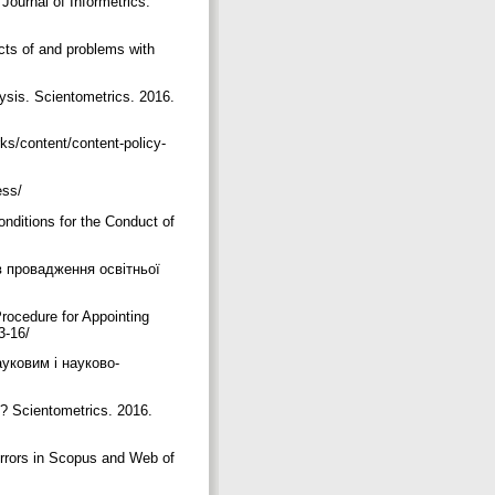
Journal of Informetrics.
cts of and problems with
ysis. Scientometrics. 2016.
ks/content/content-policy-
cess/
onditions for the Conduct of
в провадження освітньої
rocedure for Appointing
83-16/
уковим і науково-
s? Scientometrics. 2016.
errors in Scopus and Web of