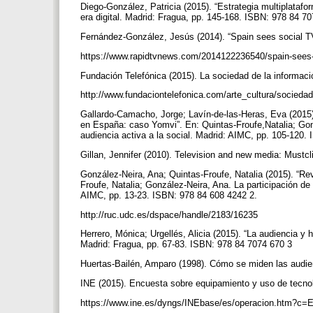
Diego-González, Patricia (2015). “Estrategia multiplatafo
era digital. Madrid: Fragua, pp. 145-168. ISBN: 978 84 7
Fernández-González, Jesús (2014). “Spain sees social 
https://www.rapidtvnews.com/2014122236540/spain-see
Fundación Telefónica (2015). La sociedad de la informa
http://www.fundaciontelefonica.com/arte_cultura/socieda
Gallardo-Camacho, Jorge; Lavín-de-las-Heras, Eva (2015)
en España: caso Yomvi”. En: Quintas-Froufe,Natalia; Gonzá
audiencia activa a la social. Madrid: AIMC, pp. 105-120
Gillan, Jennifer (2010). Television and new media: Must
González-Neira, Ana; Quintas-Froufe, Natalia (2015). “Rev
Froufe, Natalia; González-Neira, Ana. La participación de l
AIMC, pp. 13-23. ISBN: 978 84 608 4242 2.
http://ruc.udc.es/dspace/handle/2183/16235
Herrero, Mónica; Urgellés, Alicia (2015). “La audiencia y
Madrid: Fragua, pp. 67-83. ISBN: 978 84 7074 670 3
Huertas-Bailén, Amparo (1998). Cómo se miden las audie
INE (2015). Encuesta sobre equipamiento y uso de tecno
https://www.ine.es/dyngs/INEbase/es/operacion.htm?