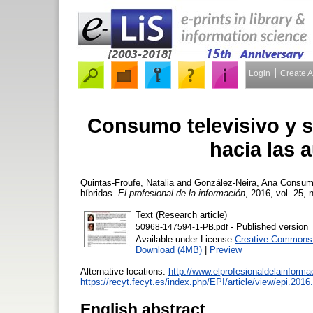
Login
Create 
Consumo televisivo y 
hacia las 
Quintas-Froufe, Natalia
and
González-Neira, Ana
Consumo 
híbridas.
El profesional de la información
, 2016, vol. 25, 
Text (Research article)
- Published version
50968-147594-1-PB.pdf
Available under License
Creative Commons A
Download (4MB)
|
Preview
Alternative locations:
http://www.elprofesionaldelainform
https://recyt.fecyt.es/index.php/EPI/article/view/epi.201
English abstract