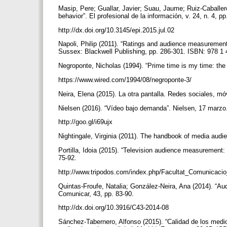
Masip, Pere; Guallar, Javier; Suau, Jaume; Ruiz-Caballer
behavior”. El profesional de la información, v. 24, n. 4, p
http://dx.doi.org/10.3145/epi.2015.jul.02
Napoli, Philip (2011). “Ratings and audience measurement
Sussex: Blackwell Publishing, pp. 286-301. ISBN: 978 1
Negroponte, Nicholas (1994). “Prime time is my time: the
https://www.wired.com/1994/08/negroponte-3/
Neira, Elena (2015). La otra pantalla. Redes sociales, m
Nielsen (2016). “Vídeo bajo demanda”. Nielsen, 17 marzo
http://goo.gl/i69ujx
Nightingale, Virginia (2011). The handbook of media au
Portilla, Idoia (2015). “Television audience measurement: P
75-92.
http://www.tripodos.com/index.php/Facultat_Comunicacio
Quintas-Froufe, Natalia; González-Neira, Ana (2014). “Audi
Comunicar, 43, pp. 83-90.
http://dx.doi.org/10.3916/C43-2014-08
Sánchez-Tabernero, Alfonso (2015). “Calidad de los med