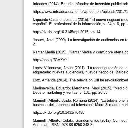
Infoadex (2014). Estudio Infoadex de inversión publicita
https://www.infoadex.es/home/wp-content/uploads/201
Izquierdo-Castillo, Jessica (2015). “El nuevo negocio med
español”. El profesional de la información, v. 24,n. 6, pp
http://dx.doi.org/10.3145/epi.2015.nov.14
Jasuet, Jordi (2000). La investigación de audiencias en 
2
Kantar Media (2015). “Kantar Media y comScore oferta co
http://goo.gl/fGVXcY
López-Villanueva, Javier (2011). “La reconfiguración de l
etiquetada: nuevas audiencias, nuevos negocios. Barcelo
Lotz, Amanda (2014). The television will be revolutioni
Madinaveitia, Eduardo; Merchante, Mapi (2015). “Medición
Deusto marketing y ventas, v. 131, pp. 26-33.
Marinelli, Alberto; Andò, Romana (2014). “La televisione 
business della connected television”. Micro & macro marke
http://dx.doi.org/10.1431/76498
Marinelli, Alberto; Celata, Giandomenico (2012). Connectin
Associati. ISBN: 978 88 6250 348 8