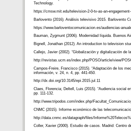
Technology.
https://cmsw.mit.edu/television-2-0-tv-as-an-engagemen
Barlovento (2016). Análisis televisivo 2015. Barlovento 
https://www.barloventocomunicacion.es/audiencias-anuale
Bauman, Zygmunt (2006). Modernidad líquida. Buenos A
Bignell, Jonathan (2012). An introduction to television
Callejo, Javier (2002). “Globalización y digitalización de l
http://revistas.ucm.es/index.php/POSO/article/view/
Campos-Freire, Francisco (2015). “Adaptación de los medi
información, v. 24, n. 4, pp. 441-450.
http://dx.doi.org/10.3145/epi.2015.jul.11
Claes, Florencia; Deltell, Luis (2015). “Audiencia social 
pp. 111-132.
http://www.tripodos.com/index.php/Facultat_Comunicacio
CNMC (2015). Informe económico de las telecomunicacion
http://data.cnmc.es/datagraph/files/Informe%20Telec
Coller, Xavier (2000). Estudio de casos. Madrid: Centro