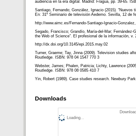
audiencia en la era digital. Madrid: Fragua, pp. 39-65. 
Santiago, Fernando; González, Ignacio (2015). “Nuevos t
En: 31º Seminario de televisión Aedemo. Sevilla, 12 de f
http://www.aimc.es/Fernando-Santiago-Ignacio-Gonzalez
Segado, Francisco; Grandío, María-del-Mar; Fernández-Góm
the Web of Science”. El profesional de la información, v.
http://dx.doi.org/10.3145/epi.2015.may.02
Turner, Graeme; Tay, Jinna (2009). Television studies aft
Routledge. ISBN: 978 04 1547 770 3
Webster, James; Phalen, Patricia; Lichty, Lawrence (200
Routledge. ISBN: 978 08 0585 410 7
Yin, Robert (1989). Case studies research. Newbury Par
Downloads
Download
Loading...