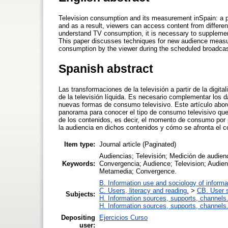
Television consumption and its measurement inSpain: a pa
and as a result, viewers can access content from different d
understand TV consumption, it is necessary to supplement
This paper discusses techniques for new audience measur
consumption by the viewer during the scheduled broadcas
Spanish abstract
Las transformaciones de la televisión a partir de la digit
de la televisión líquida. Es necesario complementar los d
nuevas formas de consumo televisivo. Este artículo abor
panorama para conocer el tipo de consumo televisivo que 
de los contenidos, es decir, el momento de consumo por p
la audiencia en dichos contenidos y cómo se afronta el 
Item type:
Journal article (Paginated)
Audiencias; Televisión; Medición de audien
Keywords:
Convergencia; Audience; Television; Audie
Metamedia; Convergence.
B. Information use and sociology of informa
C. Users, literacy and reading.
>
CB. User s
Subjects:
H. Information sources, supports, channels
H. Information sources, supports, channels
Depositing
Ejercicios Curso
user: