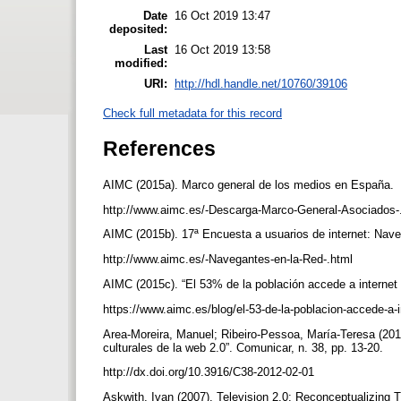
Date
16 Oct 2019 13:47
deposited:
Last
16 Oct 2019 13:58
modified:
URI:
http://hdl.handle.net/10760/39106
Check full metadata for this record
References
AIMC (2015a). Marco general de los medios en España.
http://www.aimc.es/-Descarga-Marco-General-Asociados-
AIMC (2015b). 17ª Encuesta a usuarios de internet: Nav
http://www.aimc.es/-Navegantes-en-la-Red-.html
AIMC (2015c). “El 53% de la población accede a internet
https://www.aimc.es/blog/el-53-de-la-poblacion-accede-a-i
Area-Moreira, Manuel; Ribeiro-Pessoa, María-Teresa (2012
culturales de la web 2.0”. Comunicar, n. 38, pp. 13-20.
http://dx.doi.org/10.3916/C38-2012-02-01
Askwith, Ivan (2007). Television 2.0: Reconceptualizing