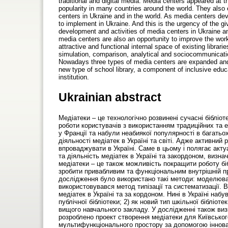
traditional and digital media. Media centers appeared at 
popularity in many countries around the world. They also ex
centers in Ukraine and in the world. As media centers dev
to implement in Ukraine. And this is the urgency of the g
development and activities of media centers in Ukraine and 
media centers are also an opportunity to improve the work 
attractive and functional internal space of existing libra
simulation, comparison, analytical and sociocommunicati
Nowadays three types of media centers are expanded and d
new type of school library, a component of inclusive educ
institution.
Ukrainian abstract
Медіатеки – це технологічно розвинені сучасні бібліо
роботи користувачів з використанням традиційних та е
у Франції та набули неабиякої популярності в багатьох 
діяльності медіатек в Україні та світі. Адже активний
впроваджувати в Україні. Саме в цьому і полягає акт
та діяльність медіатек в Україні та закордоном, визн
медіатеки – це також можливість покращити роботу біб
зробити привабливим та функціональним внутрішній пр
дослідження було використано такі методи: моделюван
використовувався метод типізації та систематизації. В
медіатек в Україні та за кордоном. Нині в Україні наб
публічної бібліотеки; 2) як новий тип шкільної бібліот
вищого навчального закладу. У дослідженні також виз
розроблено проект створення медіатеки для Київського
мультифункціонального простору за допомогою інновац