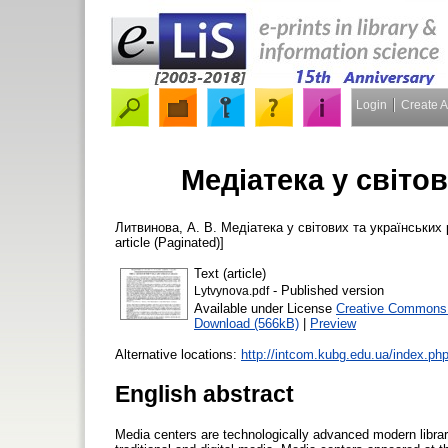
Login
Create 
Медіатека у світо
Литвинова, А. В.
Медіатека у світових та українських
article (Paginated)]
Text (article)
- Published version
Lytvynova.pdf
Available under License
Creative Commons A
Download (566kB)
|
Preview
Alternative locations:
http://intcom.kubg.edu.ua/index.php
English abstract
Media centers are technologically advanced modern librar