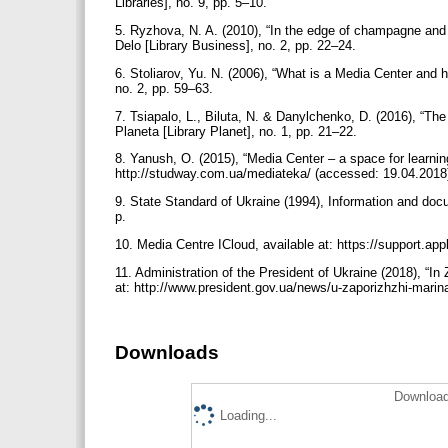
Libraries], no. 9, pp. 5–10.
5. Ryzhova, N. A. (2010), “In the edge of champagne and c
Delo [Library Business], no. 2, pp. 22–24.
6. Stoliarov, Yu. N. (2006), “What is a Media Center and ho
no. 2, pp. 59–63.
7. Tsiapalo, L., Biluta, N. & Danylchenko, D. (2016), “The
Planeta [Library Planet], no. 1, pp. 21–22.
8. Yanush, O. (2015), “Media Center – a space for learnin
http://studway.com.ua/mediateka/ (accessed: 19.04.2018
9. State Standard of Ukraine (1994), Information and do
p.
10. Media Centre ICloud, available at: https://support.
11. Administration of the President of Ukraine (2018), “I
at: http://www.president.gov.ua/news/u-zaporizhzhi-mari
Downloads
Download
Loading...