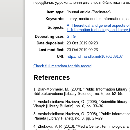
передбачає удосконалення діяльності бібліотеки та ос
Item type:
Journal article (Paginated)
Keywords:
library, media center, information sp
A. Theoretical and general aspects of 
Subjects:
L. Information technology and library
Depositing user:
S I G
Date deposited:
20 Oct 2019 09:23
Last modified:
20 Oct 2019 09:23
URI:
http://hdl.handle.net/10760/39107
Check full metadata for this record
References
1. Blan-Monmeier, M. (2004), “Public Information Library 
Bibliotekovedenie [Library Science], no. 6, pp. 52–55.
2. Voskoboinikova-Huzieva, O. (2008), “Scientific library 
Visnyk [Library Bulletin], no. 6, pp. 33–36.
3. Voskoboinikova-Huzieva, O. (2008), “Public information
Planeta [Library Planet], no. 3, pp. 27–29.
4. Zhukova, V. P. (2013), “Media Center: terminological an