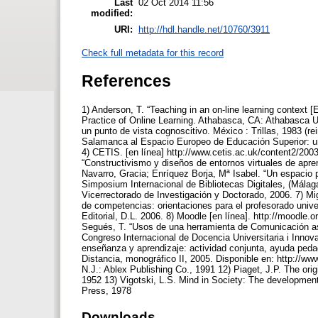
Last
02 Oct 2014 11:56
modified:
URI:
http://hdl.handle.net/10760/3911
Check full metadata for this record
References
1) Anderson, T. “Teaching in an on-line learning context [
Practice of Online Learning. Athabasca, CA: Athabasca Uni
un punto de vista cognoscitivo. México : Trillas, 1983 (r
Salamanca al Espacio Europeo de Educación Superior: u
4) CETIS. [en línea] http://www.cetis.ac.uk/content2/20
“Constructivismo y diseños de entornos virtuales de apre
Navarro, Gracia; Enríquez Borja, Mª Isabel. “Un espacio p
Simposium Internacional de Bibliotecas Digitales, (Málag
Vicerrectorado de Investigación y Doctorado, 2006. 7) Mi
de competencias: orientaciones para el profesorado unive
Editorial, D.L. 2006. 8) Moodle [en línea]. http://moodle.o
Segués, T. “Usos de una herramienta de Comunicación así
Congreso Internacional de Docencia Universitaria i Innova
enseñanza y aprendizaje: actividad conjunta, ayuda ped
Distancia, monográfico II, 2005. Disponible en: http://ww
N.J.: Ablex Publishing Co., 1991 12) Piaget, J.P. The origi
1952 13) Vigotski, L.S. Mind in Society: The developmen
Press, 1978
Downloads