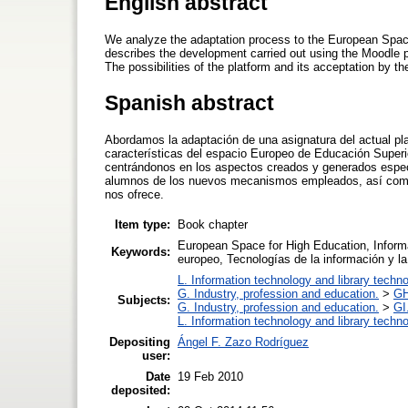
English abstract
We analyze the adaptation process to the European Space
describes the development carried out using the Moodle pl
The possibilities of the platform and its acceptation by t
Spanish abstract
Abordamos la adaptación de una asignatura del actual pl
características del espacio Europeo de Educación Superio
centrándonos en los aspectos creados y generados especí
alumnos de los nuevos mecanismos empleados, así como l
nos ofrece.
Item type:
Book chapter
European Space for High Education, Inform
Keywords:
europeo, Tecnologías de la información y l
L. Information technology and library techn
G. Industry, profession and education.
>
GH
Subjects:
G. Industry, profession and education.
>
GI
L. Information technology and library techn
Depositing
Ángel F. Zazo Rodríguez
user:
Date
19 Feb 2010
deposited: