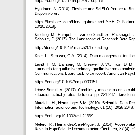
https://doi.org/10.3145/epi.2017.sep.16
Hyndman, A. (2018). Figshare and SciELO Partner to Brin
Disponible en:
https://figshare. com/blog/Figshare_and_SciELO_Partner
10/10/2018].
Kindling, M.; Pampel, H.; van de Sandt, S.; Rücknagel, J.
Scholze, F. (2017). The Landscape of Research Data Repo
http://doi.org/10.1045/ march2017-kindling
Krier, L.; Strasser, C.A. (2014). Data management for lib
Levitt, H. M.; Bamberg, M.; Creswell, J. W.; Frost, D. M.;
standards for qualitative primary, qualitative meta-anal
Communications Board task force report. American Psycho
https://doi.org/10.1037/amp0000151
López-Borrull, A. (2017). Cambios y tendencias en la publi
situación actual y retos de futuro, pp. 221-237. Barcelon
Marcial L.H.; Hemminger B.M. (2010). Scientific Data Repo
Information Science and Technology, 61 (10), 2029-2048
https://doi. org/10.1002/asi.21339
Melero, R.; Hernández-San-Miguel, J. (2014). Acceso abier
Revista Española de Documentación Científica, 37 (4): 