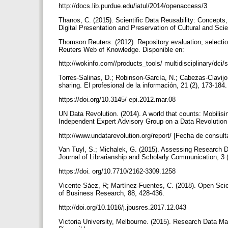
http://docs.lib.purdue.edu/iatul/2014/openaccess/3
Thanos, C. (2015). Scientific Data Reusability: Concept
Digital Presentation and Preservation of Cultural and Sci
Thomson Reuters. (2012). Repository evaluation, selectio
Reuters Web of Knowledge. Disponible en:
http://wokinfo.com//products_tools/ multidisciplinary/dci
Torres-Salinas, D.; Robinson-García, N.; Cabezas-Clavijo,
sharing. El profesional de la información, 21 (2), 173-184
https://doi.org/10.3145/ epi.2012.mar.08
UN Data Revolution. (2014). A world that counts: Mobilisi
Independent Expert Advisory Group on a Data Revolution
http://www.undatarevolution.org/report/ [Fecha de consul
Van Tuyl, S.; Michalek, G. (2015). Assessing Research D
Journal of Librarianship and Scholarly Communication, 3
https://doi. org/10.7710/2162-3309.1258
Vicente-Sáez, R; Martínez-Fuentes, C. (2018). Open Scienc
of Business Research, 88, 428-436.
http://doi.org/10.1016/j.jbusres.2017.12.043
Victoria University, Melbourne. (2015). Research Data Ma