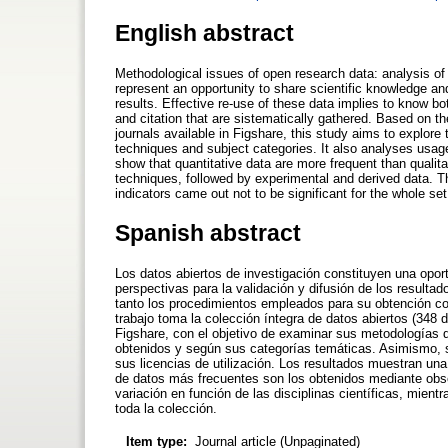
English abstract
Methodological issues of open research data: analysis o
represent an opportunity to share scientific knowledge and
results. Effective re-use of these data implies to know 
and citation that are sistematically gathered. Based on 
journals available in Figshare, this study aims to explore
techniques and subject categories. It also analyses usage 
show that quantitative data are more frequent than quali
techniques, followed by experimental and derived data. Thi
indicators came out not to be significant for the whole set 
Spanish abstract
Los datos abiertos de investigación constituyen una oport
perspectivas para la validación y difusión de los resultad
tanto los procedimientos empleados para su obtención 
trabajo toma la colección íntegra de datos abiertos (348
Figshare, con el objetivo de examinar sus metodologías d
obtenidos y según sus categorías temáticas. Asimismo, se
sus licencias de utilización. Los resultados muestran una
de datos más frecuentes son los obtenidos mediante obs
variación en función de las disciplinas científicas, mient
toda la colección.
Item type:
Journal article (Unpaginated)