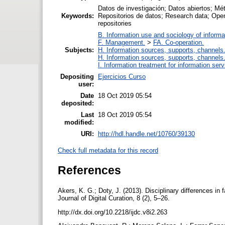
Datos de investigación; Datos abiertos; Mé
Keywords:
Repositorios de datos; Research data; Ope
repositories
B. Information use and sociology of informa
F. Management.
>
FA. Co-operation.
Subjects:
H. Information sources, supports, channels
H. Information sources, supports, channels
I. Information treatment for information ser
Depositing
Ejercicios Curso
user:
Date
18 Oct 2019 05:54
deposited:
Last
18 Oct 2019 05:54
modified:
URI:
http://hdl.handle.net/10760/39130
Check full metadata for this record
References
Akers, K. G.; Doty, J. (2013). Disciplinary differences i
Journal of Digital Curation, 8 (2), 5–26.
http://dx.doi.org/10.2218/ijdc.v8i2.263