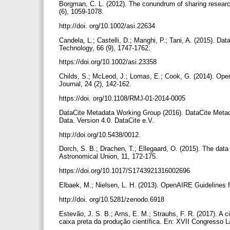
Borgman, C. L. (2012). The conundrum of sharing research
(6), 1059-1078.
http://doi. org/10.1002/asi.22634
Candela, L.; Castelli, D.; Manghi, P.; Tani, A. (2015). Da
Technology, 66 (9), 1747-1762.
https://doi.org/10.1002/asi.23358
Childs, S.; McLeod, J.; Lomas, E.; Cook, G. (2014). Ope
Journal, 24 (2), 142-162.
https://doi. org/10.1108/RMJ-01-2014-0005
DataCite Metadata Working Group (2016). DataCite Metad
Data. Version 4.0. DataCite e.V.
http://doi.org/10.5438/0012.
Dorch, S. B.; Drachen, T.; Ellegaard, O. (2015). The data
Astronomical Union, 11, 172-175.
https://doi.org/10.1017/S1743921316002696
Elbaek, M.; Nielsen, L. H. (2013). OpenAIRE Guidelines
http://doi. org/10.5281/zenodo.6918
Estevão, J. S. B.; Arns, E. M.; Strauhs, F. R. (2017). A
caixa preta da produção científica. En: XVII Congresso