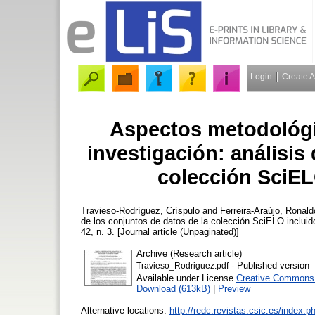
Login
Create 
Aspectos metodológi
investigación: análisis
colección SciEL
Travieso-Rodríguez, Críspulo
and
Ferreira-Araújo, Ronald
de los conjuntos de datos de la colección SciELO inclui
42, n. 3. [Journal article (Unpaginated)]
Archive (Research article)
- Published version
Travieso_Rodriguez.pdf
Available under License
Creative Commons A
Download (613kB)
|
Preview
Alternative locations:
http://redc.revistas.csic.es/index.p