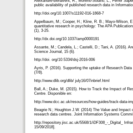
Aleixandre-Benavent, R.; Moreno-Solano, L.; Ferrer Sapen
public availability of published research data in Informat
http://doi.org/10.1007/s11192-016-1868-7
Appelbaum, M.; Cooper, H.; Kline, R. B.; Mayo-Wilson, E.;
quantitative research in psychology: The APA Publicatio
(1), 3-25.
http://dx.doi.org/10.1037/amp0000191
Assante, M.; Candela, L.; Castelli, D.; Tani, A. (2016). 
Science Journal, 15 (6).
http://doi. org/10.5334/dsj-2016-006
Ayris, P. (2016). Supporting the uptake of Research Da
(7/8).
http://www.dlib.org/dlib/ july16/07inbrief.html
Ball, A.; Duke, M. (2015). How to Track the Impact of Re
Centre. Disponible en:
http://www.dcc.ac.uk/resources/how-guides/track-data-im
Beagrie N.; Houghton J.W. (2014) The Value and Impact of
research data centres. Joint Information Systems Commit
http://repository.jisc.ac.uk/5568/1/iDF308_-_Digital_ In
15/09/2018].