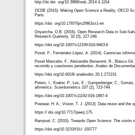
http://dx.doi. org/10.3989/redc.2014.4.1154
OCDE (2015). Making Open Science a Reality, OECD Scie
Paris.
https://doi. org/10.1787/5jrs2f963zs1-en
Onyancha, O.B. (2016). Open Research Data in Sub-Sahara
Research Quarterly, 32 (3), 227-246.
https://doi.org/10.1007/s12109-016-9463-6
Peset, F.; Fernández-López, A. (2014). Carencias informa
Peset Mancebo, F.; Aleixandre Benavent, R.; Blasco Gil, 
recorrido y cuestiones pendientes. Anales de Documentac
https://doi.org/10.6018/ analesdoc.20.1.272101
Peters, I.; Kraker, P.; Lex, E.; Gumperberger, C.; Gorraiz
altmetrics. Scientometrics 107 (2), 723-744.
https://doi.org/10.1007/s11192-016-1887-4
Piwowar, H. A.; Vision, T. J. (2013). Data reuse and the 
https:// doi.org/10.7717/peerj.175.
Ramjoué, C. (2015). Towards Open Science: The visión o
https://doi.org/10.3233/ISU- 150777