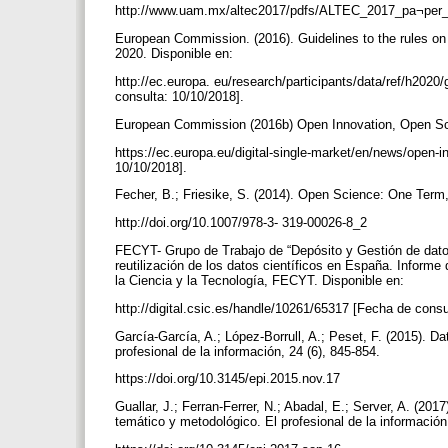
http://www.uam.mx/altec2017/pdfs/ALTEC_2017_pa¬per_1
European Commission. (2016). Guidelines to the rules on
2020. Disponible en:
http://ec.europa. eu/research/participants/data/ref/h2020
consulta: 10/10/2018].
European Commission (2016b) Open Innovation, Open Scie
https://ec.europa.eu/digital-single-market/en/news/open-
10/10/2018].
Fecher, B.; Friesike, S. (2014). Open Science: One Ter
http://doi.org/10.1007/978-3- 319-00026-8_2
FECYT- Grupo de Trabajo de “Depósito y Gestión de dat
reutilización de los datos científicos en España. Inform
la Ciencia y la Tecnología, FECYT. Disponible en:
http://digital.csic.es/handle/10261/65317 [Fecha de cons
García-García, A.; López-Borrull, A.; Peset, F. (2015). D
profesional de la información, 24 (6), 845-854.
https://doi.org/10.3145/epi.2015.nov.17
Guallar, J.; Ferran-Ferrer, N.; Abadal, E.; Server, A. (20
temático y metodológico. El profesional de la información