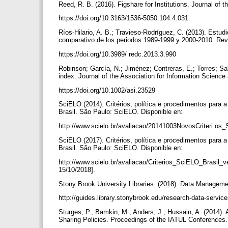
Reed, R. B. (2016). Figshare for Institutions. Journal of 
https://doi.org/10.3163/1536-5050.104.4.031
Ríos-Hilario, A. B.; Travieso-Rodríguez, C. (2013). Estud
comparativo de los periodos 1989-1999 y 2000-2010. Rev
https://doi.org/10.3989/ redc.2013.3.990
Robinson; García, N.; Jiménez; Contreras, E.; Torres; Sali
index. Journal of the Association for Information Scienc
https://doi.org/10.1002/asi.23529
SciELO (2014). Critérios, política e procedimentos para
Brasil. São Paulo: SciELO. Disponible en:
http://www.scielo.br/avaliacao/20141003NovosCriteri os_
SciELO (2017). Critérios, política e procedimentos para
Brasil. São Paulo: SciELO. Disponible en:
http://www.scielo.br/avaliacao/Criterios_SciELO_Brasil_
15/10/2018].
Stony Brook University Libraries. (2018). Data Manageme
http://guides.library.stonybrook.edu/research-data-servic
Sturges, P.; Bamkin, M.; Anders, J.; Hussain, A. (2014)
Sharing Policies. Proceedings of the IATUL Conferences