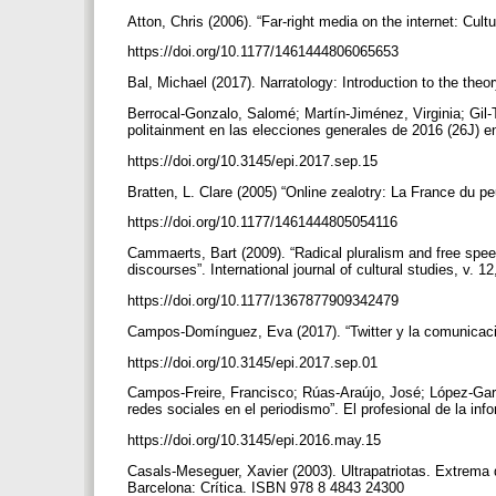
Atton, Chris (2006). “Far-right media on the internet: Cul
https://doi.org/10.1177/1461444806065653
Bal, Michael (2017). Narratology: Introduction to the the
Berrocal-Gonzalo, Salomé; Martín-Jiménez, Virginia; Gil-T
politainment en las elecciones generales de 2016 (26J) en
https://doi.org/10.3145/epi.2017.sep.15
Bratten, L. Clare (2005) “Online zealotry: La France du pe
https://doi.org/10.1177/1461444805054116
Cammaerts, Bart (2009). “Radical pluralism and free spee
discourses”. International journal of cultural studies, v. 1
https://doi.org/10.1177/1367877909342479
Campos-Domínguez, Eva (2017). “Twitter y la comunicación 
https://doi.org/10.3145/epi.2017.sep.01
Campos-Freire, Francisco; Rúas-Araújo, José; López-Garc
redes sociales en el periodismo”. El profesional de la inf
https://doi.org/10.3145/epi.2016.may.15
Casals-Meseguer, Xavier (2003). Ultrapatriotas. Extrema d
Barcelona: Crítica. ISBN 978 8 4843 24300