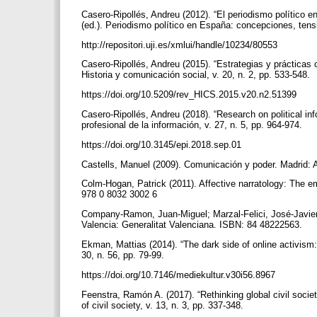
Casero-Ripollés, Andreu (2012). “El periodismo político e
(ed.). Periodismo político en España: concepciones, tens
http://repositori.uji.es/xmlui/handle/10234/80553
Casero-Ripollés, Andreu (2015). “Estrategias y prácticas 
Historia y comunicación social, v. 20, n. 2, pp. 533-548.
https://doi.org/10.5209/rev_HICS.2015.v20.n2.51399
Casero-Ripollés, Andreu (2018). “Research on political inf
profesional de la información, v. 27, n. 5, pp. 964-974.
https://doi.org/10.3145/epi.2018.sep.01
Castells, Manuel (2009). Comunicación y poder. Madrid:
Colm-Hogan, Patrick (2011). Affective narratology: The e
978 0 8032 3002 6
Company-Ramon, Juan-Miguel; Marzal-Felici, José-Javier
Valencia: Generalitat Valenciana. ISBN: 84 48222563.
Ekman, Mattias (2014). “The dark side of online activism
30, n. 56, pp. 79-99.
https://doi.org/10.7146/mediekultur.v30i56.8967
Feenstra, Ramón A. (2017). “Rethinking global civil soci
of civil society, v. 13, n. 3, pp. 337-348.