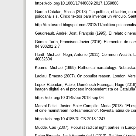
https://doi.org/10.1080/17448689.2017.1359886
García-Catalán, Shaila (2013). “La política, el ladrón, su
psicoanálisis. Cinco textos para inventar un vínculo. Sa
http://textosred.blogspot.com/2013/11/politica-psicoanali
Gaudreault, André; Jost, François (1995). El relato cine
Gómez-Tarín, Francisco-Javier (2016). Elementos de narra
84 938281 2 7
Hardt, Michael; Negri, Antonio (2011). Common Wealth. E
46032304
Kearns, Michael (1999). Rethorical narratology. Nebrask
Laclau, Ernesto (2007). On populist reason. London: Ve
López-Rabadán, Pablo; Doménech-Fabregat, Hugo (2018). “
imagen digital en el proceso independentista de Cataluña”
https://doi.org/10.3145/epi.2018.sep.06
Marzal-Felici, Javier; Soler-Campillo, Maria (2018). “El 
el cine mainstream norteamericano”. Revista latina de co
https://doi.org/10.4185/RLCS-2018-1247
Mudde, Cas (2007). Populist radical right parties in Eu
Palao-Errando, José Antonio (ed.) (2013). Política ( ) psi