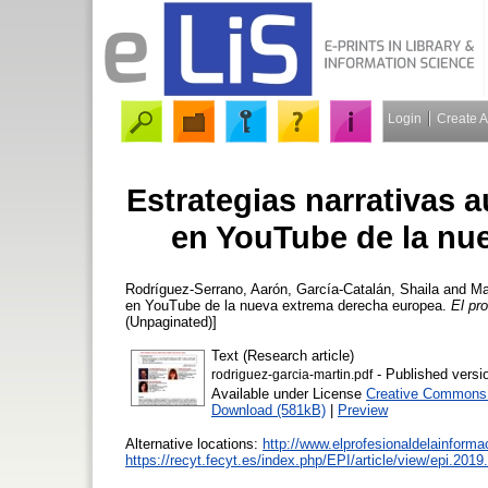
Login
Create 
Estrategias narrativas 
en YouTube de la nu
Rodríguez-Serrano, Aarón
,
García-Catalán, Shaila
and
Ma
en YouTube de la nueva extrema derecha europea.
El pr
(Unpaginated)]
Text (Research article)
- Published versi
rodriguez-garcia-martin.pdf
Available under License
Creative Commons A
Download (581kB)
|
Preview
Alternative locations:
http://www.elprofesionaldelainform
https://recyt.fecyt.es/index.php/EPI/article/view/epi.201