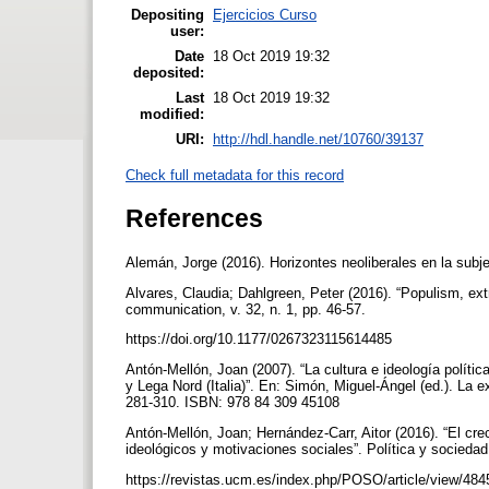
Depositing
Ejercicios Curso
user:
Date
18 Oct 2019 19:32
deposited:
Last
18 Oct 2019 19:32
modified:
URI:
http://hdl.handle.net/10760/39137
Check full metadata for this record
References
Alemán, Jorge (2016). Horizontes neoliberales en la sub
Alvares, Claudia; Dahlgreen, Peter (2016). “Populism, ex
communication, v. 32, n. 1, pp. 46-57.
https://doi.org/10.1177/0267323115614485
Antón-Mellón, Joan (2007). “La cultura e ideología polít
y Lega Nord (Italia)”. En: Simón, Miguel-Ángel (ed.). La
281-310. ISBN: 978 84 309 45108
Antón-Mellón, Joan; Hernández-Carr, Aitor (2016). “El cre
ideológicos y motivaciones sociales”. Política y sociedad,
https://revistas.ucm.es/index.php/POSO/article/view/48