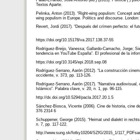
Textos Aparte.
Pelinka, Anton (2013). “Right-wing populism: Concept and t
wing populism in Europe. Politics and discourse. Londo
Revert, Jordi (2017). “Después del crímen perfecto: el fut
https://doi.org/10.15178/va.2017.138.37-55
Rodríguez-Breijo, Vanessa; Gallardo-Camacho, Jorge; Sier
tendencia en YouTube España”. El profesional de la infor
https://doi.org/10.3145/epi.2018.sep.08
Rodríguez-Serrano, Aarón (2012). “La construcción cinemat
occidente, v. 373, pp. 113-126.
Rodríguez-Serrano, Aarón (2017). “Narrativa audiovisual,
Islámico”. Palabra clave, v. 20, n. 1, pp. 96-115.
http://dx.doi.org/10.5294/pacla.2017.20.1.5
Sánchez-Biosca, Vicente (2006). Cine de historia, cine d
376 2314 6
Schuppener, George (2015). “Heimat und dialekt in rechts
n. 7, pp. 117-122.
http://www.sung.sk/fotky10204/SZfG/2015_1/117_PDF