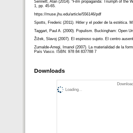
Sennett, Alan (2014). “Film propaganda: Triumph of the W
1, pp. 45-65.
https://muse.jhu.edu/article/556146/pdf
Spotts, Frederic (2011). Hitler y el poder de la estétic
Taggart, Paul A. (2000). Populism. Buckingham: Open U
Žižek, Slavoj (2007). El espinoso sujeto. El centro ause
Zumalde-Arregi, Imanol (2007). La materialidad de la forma
País Vasco. ISBN: 978 84 837788 7
Downloads
Download
Loading...