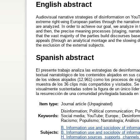
English abstract
Audiovisual narrative strategies of disinformation on You
extreme right-wing European parties through the narrative
are analyzed. In order to achieve our goal, we analyze in 
and then, the precise meaning processes (staging, narrat
that the vast majority of the parties build discourses base
appeals (through an analytical montage and the slowing d
the exclusion of the external subjects.
Spanish abstract
El presente trabajo analiza las estrategias de desinform
textual narratológico de los contenidos alojados en sus ca
de los videos alojados (12.961) como los procesos de si
muestra de los 36 clips más compartidos y visitados. Se
visualmente sustentadas sobre la figura de un único líder
la resurrección de una comunidad privilegiada basada en l
Item type:
Journal article (Unpaginated)
Disinformation; Political communication; Pol
Keywords:
Social media; YouTube; Europe.; Desinforma
Racismo; Populismo; Narratología; Análisis
B. Information use and sociology of informa
Subjects:
B. Information use and sociology of informa
H. Information sources, supports, channels