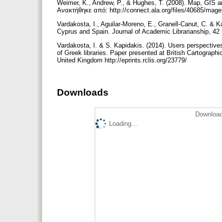
Weimer, K., Andrew, P., & Hughes, T. (2008). Map, GIS a
Ανακτήθηκε από: http://connect.ala.org/files/40685/m
Vardakosta, I., Aguilar-Moreno, E., Granell-Canut, C. & 
Cyprus and Spain. Journal of Academic Librarianship, 42
Vardakosta, I. & S. Kapidakis. (2014). Users perspective
of Greek libraries. Paper presented at British Cartogra
United Kingdom http://eprints.rclis.org/23779/
Downloads
Download
Loading...