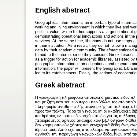
English abstract
Geographical information is an important type of information
working and living environment in which they live and w
political value, which further supports a large number of
demonstrating operational innovations and actions in the 
services. At the same time, librarians do not use maps an
in their institution. As a result, they do not follow a man
data by their academic community. The aforementioned ab
turned to the internet since they consider Greek libraries
as a trigger for action for academic libraries, assisted b
geographic information is an educational and research prior
information, the paper will present the Geographic Librari
led to its establishment. Finally, the actions of cooperati
Greek abstract
Η γεωγραφική πληροφορία αποτελεί σημαντικό είδος πληρ
και με ζητήματα του ευρύτερου περιβάλλοντος στο οποίο
πληροφορία αγαθό υψηλής οικονομικής και πολιτικής αξί
προς τον πολίτη. Παρά το γεγονός ότι οι ακαδημαϊκές βιβ
και δράσεις εν τούτοις δεν ισχύει το ίδιο για τις συλλ
περιορισμένος αριθμός ακαδημαϊκών βιβλιοθηκών διαθέτ
δεν χρησιμοποιούν χάρτες και γεωχωρικά δεδομένα, ενώ 
ίδρυμά τους. Αυτό έχει ως αποτέλεσμα να μην ακολουθού
αγνοούν την παραγωγή γεωχωρικών δεδομένων από την