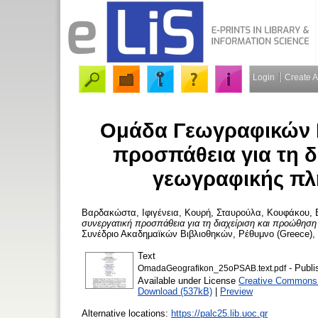
Login
Create 
Ομάδα Γεωγραφικών Β
προσπάθεια για τη δ
γεωγραφικής πλ
Βαρδακώστα, Ιφιγένεια
,
Κουρή, Σταυρούλα
,
Κουφάκου, 
συνεργατική προσπάθεια για τη διαχείριση και προώθησ
Συνέδριο Ακαδημαϊκών Βιβλιοθηκών, Ρέθυμνο (Greece), 
Text
- Publi
OmadaGeografikon_25oPSAB.text.pdf
Available under License
Creative Commons A
Download (537kB)
|
Preview
Alternative locations:
https://palc25.lib.uoc.gr