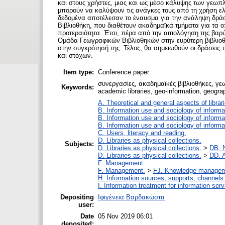
και στους χρήστες, μιας και ως μέσο κάλυψης των γεωπ
μπορούν να καλύψουν τις ανάγκες τους από τη χρήση ε
δεδομένα αποτέλεσαν το έναυσμα για την ανάληψη δράσ
Βιβλιοθήκη, που διαθέτουν ακαδημαϊκά τμήματα για τα ο
προτεραιότητα. Έτσι, πέρα από την αιτιολόγηση της βαρ
Ομάδα Γεωγραφικών Βιβλιοθηκών στην ευρύτερη βιβλιοθ
στην συγκρότησή της. Τέλος, θα σημειωθούν οι δράσεις
και στόχων.
Item type:
Conference paper
συνεργασίες, ακαδημαϊκές βιβλιοθήκες, γε
Keywords:
academic libraries, geo-information, geograp
A. Theoretical and general aspects of librar
B. Information use and sociology of informa
B. Information use and sociology of informa
B. Information use and sociology of informa
C. Users, literacy and reading.
D. Libraries as physical collections.
Subjects:
D. Libraries as physical collections.
>
DB. N
D. Libraries as physical collections.
>
DD. A
F. Management.
F. Management.
>
FJ. Knowledge manage
H. Information sources, supports, channels
I. Information treatment for information ser
Depositing
Ιφιγένεια Βαρδακώστα
user:
Date
05 Nov 2019 06:01
deposited: