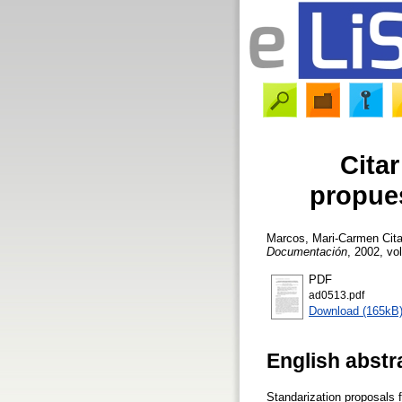
Cita
propues
Marcos, Mari-Carmen
Cita
Documentación
, 2002, vol
PDF
ad0513.pdf
Download (165kB
English abstr
Standarization proposals