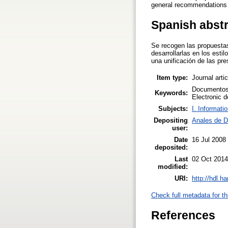
general recommendations a
Spanish abst
Se recogen las propuesta
desarrollarlas en los est
una unificación de las pr
Item type:
Journal arti
Documentos e
Keywords:
Electronic d
Subjects:
I. Informati
Depositing
Anales de D
user:
Date
16 Jul 2008
deposited:
Last
02 Oct 2014
modified:
URI:
http://hdl.h
Check full metadata for th
References