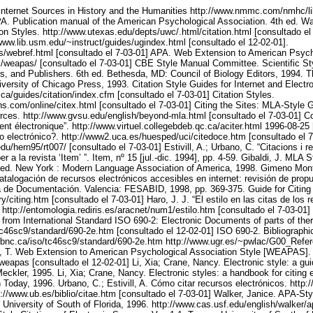
r Internet Sources in History and the Humanities http://www.nmmc.com/nmhc/li
PA. Publication manual of the American Psychological Association. 4th ed. W
n Styles. http://www.utexas.edu/depts/uwc/.html/citation.html [consultado el
www.lib.usm.edu/~instruct/guides/ugindex.html [consultado el 12-02-01].
ls/webref.html [consultado el 7-03-01] APA. Web Extension to American Psych
/weapas/ [consultado el 7-03-01] CBE Style Manual Committee. Scientific S
rs, and Publishers. 6th ed. Bethesda, MD: Council of Biology Editors, 1994. 
iversity of Chicago Press, 1993. Citation Style Guides for Internet and Electr
a.ca/guides/citation/index.cfm [consultado el 7-03-01] Citation Styles.
ns.com/online/citex.html [consultado el 7-03-01] Citing the Sites: MLA-Style 
ces. http://www.gvsu.edu/english/beyond-mla.html [consultado el 7-03-01] C
t électronique”. http://www.virtuel.collegebdeb.qc.ca/aciter.html 1996-08-25 
electrónico?. http://www2.uca.es/huesped/uci/citedoce.htm [consultado el 7-
du/hern95/rt007/ [consultado el 7-03-01] Estivill, A.; Urbano, C. “Citacions i r
er a la revista ‘Item’ ”. Item, nº 15 [jul.-dic. 1994], pp. 4-59. Gibaldi, J. MLA
d ed. New York : Modern Language Association of America, 1998. Gimeno Mont
atalogación de recursos electrónicos accesibles en internet: revisión de prop
 de Documentación. Valencia: FESABID, 1998, pp. 369-375. Guide for Citing E
y/citing.htm [consultado el 7-03-01] Haro, J. J. “El estilo en las citas de los 
http://entomologia.rediris.es/aracnet/num1/estilo.htm [consultado el 7-03-01] 
 from International Standard ISO 690-2: Electronic Documents of parts of ther
tc46sc9/standard/690-2e.htm [consultado el 12-02-01] ISO 690-2. Bibliographi
bnc.ca/iso/tc46sc9/standard/690-2e.htm http://www.ugr.es/~pwlac/G00_Refer
d, T. Web Extension to American Psychological Association Style [WEAPAS]. 
apas [consultado el 12-02-01] Li, Xia; Crane, Nancy. Electronic style: a guid
Meckler, 1995. Li, Xia; Crane, Nancy. Electronic styles: a handbook for citing e
 Today, 1996. Urbano, C.; Estivill, A. Cómo citar recursos electrónicos. http:
://www.ub.es/biblio/citae.htm [consultado el 7-03-01] Walker, Janice. APA-Styl
University of South of Florida, 1996. http://www.cas.usf.edu/english/walker/a