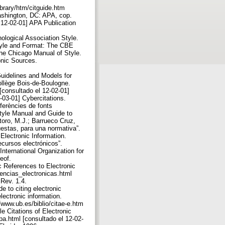
brary/htm/citguide.htm
ashington, DC: APA, cop.
 12-02-01] APA Publication
ological Association Style.
tyle and Format: The CBE
The Chicago Manual of Style.
onic Sources.
Guidelines and Models for
ollège Bois-de-Boulogne.
[consultado el 12-02-01]
03-01] Cybercitations.
eferències de fonts
 Style Manual and Guide to
oro, M.J.; Barrueco Cruz,
uestas, para una normativa”.
lectronic Information.
recursos electrónicos”.
International Organization for
eof.
c References to Electronic
encias_electronicas.html
Rev. 1.4.
e to citing electronic
lectronic information.
//www.ub.es/biblio/citae-e.htm
e Citations of Electronic
pa.html [consultado el 12-02-