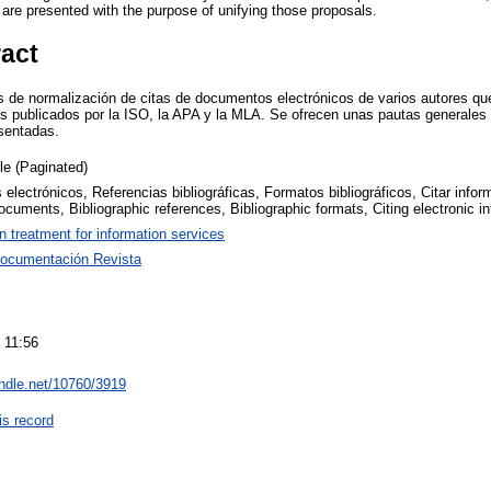
re presented with the purpose of unifying those proposals.
ract
s de normalización de citas de documentos electrónicos de varios autores qu
ilos publicados por la ISO, la APA y la MLA. Se ofrecen unas pautas generale
esentadas.
cle (Paginated)
lectrónicos, Referencias bibliográficas, Formatos bibliográficos, Citar infor
ocuments, Bibliographic references, Bibliographic formats, Citing electronic in
on treatment for information services
ocumentación Revista
 11:56
andle.net/10760/3919
is record