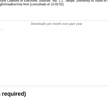
yle Citations of Electronic Sources. Ver. 1.1. Tampa: University of South of 
glish/walker/mla.html [consultado el 12-02-01]
Downloads per month over past year
..
n required)