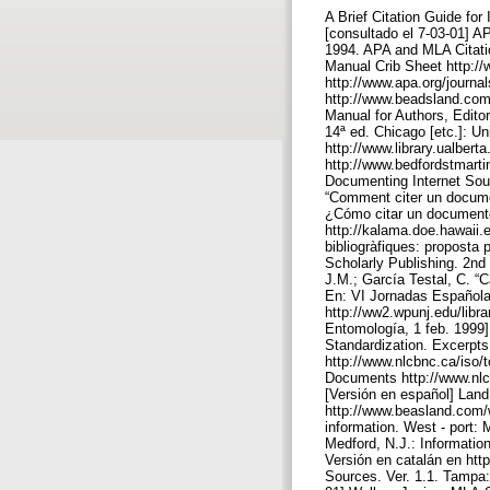
A Brief Citation Guide fo
[consultado el 7-03-01] A
1994. APA and MLA Citatio
Manual Crib Sheet http://
http://www.apa.org/journa
http://www.beadsland.com
Manual for Authors, Edito
14ª ed. Chicago [etc.]: Un
http://www.library.ualbert
http://www.bedfordstmarti
Documenting Internet Sour
“Comment citer un documen
¿Cómo citar un documento 
http://kalama.doe.hawaii.e
bibliogràfiques: proposta p
Scholarly Publishing. 2n
J.M.; García Testal, C. “C
En: VI Jornadas Española
http://ww2.wpunj.edu/librar
Entomología, 1 feb. 1999] 
Standardization. Excerpts
http://www.nlcbnc.ca/iso/
Documents http://www.nlc
[Versión en español] Lan
http://www.beasland.com/we
information. West - port: 
Medford, N.J.: Information
Versión en catalán en http
Sources. Ver. 1.1. Tampa: 