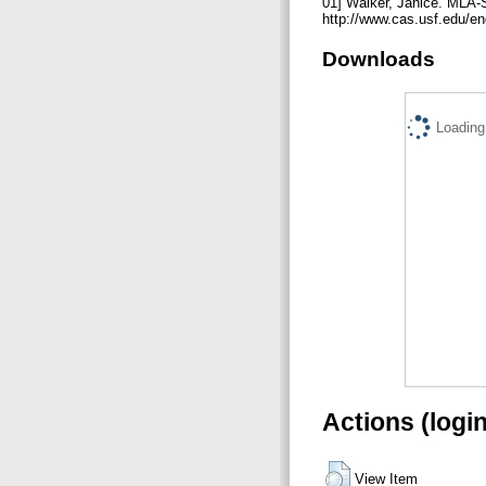
01] Walker, Janice. MLA-St
http://www.cas.usf.edu/en
Downloads
Loading.
Actions (logi
View Item