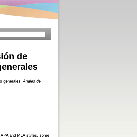
sión de
generales
as generales.
Anales de
O, APA and MLA styles, some