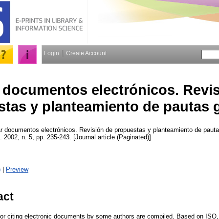
Login
Create Account
r documentos electrónicos. Revi
tas y planteamiento de pautas 
r documentos electrónicos. Revisión de propuestas y planteamiento de paut
. 2002, n. 5, pp. 235-243. [Journal article (Paginated)]
)
|
Preview
act
 for citing electronic documents by some authors are compiled. Based on IS