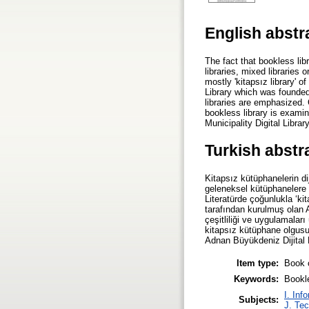
English abstr
The fact that bookless libr
libraries, mixed libraries 
mostly 'kitapsız library' 
Library which was founded 
libraries are emphasized. 
bookless library is exami
Municipality Digital Librar
Turkish abstr
Kitapsız kütüphanelerin d
geleneksel kütüphanelere 
Literatürde çoğunlukla ‘ki
tarafından kurulmuş olan A
çeşitliliği ve uygulamaları
kitapsız kütüphane olgusu
Adnan Büyükdeniz Dijital 
Item type:
Book 
Keywords:
Bookle
I. Inf
Subjects:
J. Tec