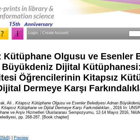
Login
Create Account
z Kütüphane Olgusu ve Esenler B
Büyükdeniz Dijital Kütüphanesi:
itesi Öğrencilerinin Kitapsız Kü
Dijital Dermeye Karşı Farkındalıkl
ak, Ali
.
Kitapsız Kütüphane Olgusu ve Esenler Belediyesi Adnan Büyükdeniz 
n Kitapsız Kütüphane ve Dijital Dermeye Karşı Farkındalıkları.
, 2016 In: UNSPE
üphane ve Arşiv Hizmetleri Uluslararası Sempozyumu, 12-14 Mayıs 2016, Nilü
Belediyesi, pp. 268-287. [Book chapter]
105kB)
|
Preview