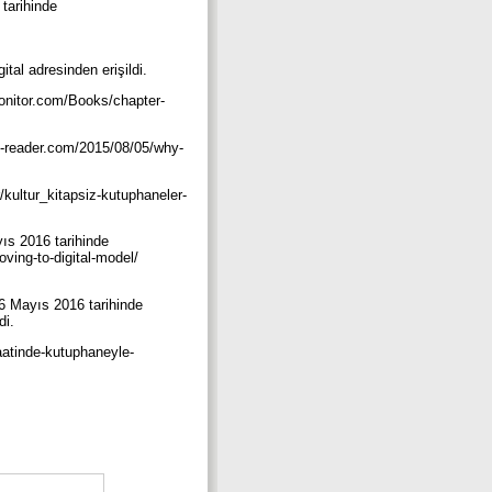
tarihinde
tal adresinden erişildi.
smonitor.com/Books/chapter-
al-reader.com/2015/08/05/why-
/kultur_kitapsiz-kutuphaneler-
yıs 2016 tarihinde
oving-to-digital-model/
 6 Mayıs 2016 tarihinde
di.
aatinde-kutuphaneyle-