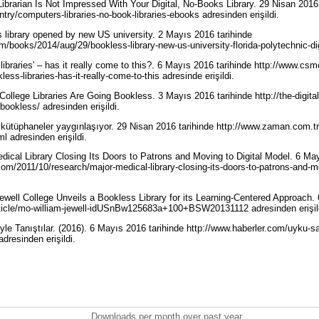
Librarian Is Not Impressed With Your Digital, No-Books Library. 29 Nisan 2016 
entry/computers-libraries-no-book-libraries-ebooks adresinden erişildi.
s library opened by new US university. 2 Mayıs 2016 tarihinde
/books/2014/aug/29/bookless-library-new-us-university-florida-polytechnic-digi
libraries' – has it really come to this?. 6 Mayıs 2016 tarihinde http://www.c
ss-libraries-has-it-really-come-to-this adresinde erişildi.
College Libraries Are Going Bookless. 3 Mayıs 2016 tarihinde http://the-digit
-bookless/ adresinden erişildi.
z kütüphaneler yaygınlaşıyor. 29 Nisan 2016 tarihinde http://www.zaman.com.tr
l adresinden erişildi.
edical Library Closing Its Doors to Patrons and Moving to Digital Model. 6 Ma
.com/2011/10/research/major-medical-library-closing-its-doors-to-patrons-and-m
Jewell College Unveils a Bookless Library for its Learning-Centered Approach.
rticle/mo-william-jewell-idUSnBw125683a+100+BSW20131112 adresinden erişil
e Tanıştılar. (2016). 6 Mayıs 2016 tarihinde http://www.haberler.com/uyku-s
adresinden erişildi.
Downloads per month over past year