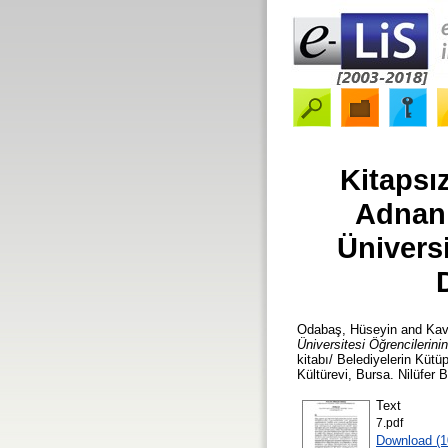
Kitapsı
Adnan 
Ünivers
Odabaş, Hüseyin
and
Kav
Üniversitesi Öğrencilerini
kitabı/ Belediyelerin Küt
Kültürevi, Bursa. Nilüfer 
Text
7.pdf
Download (