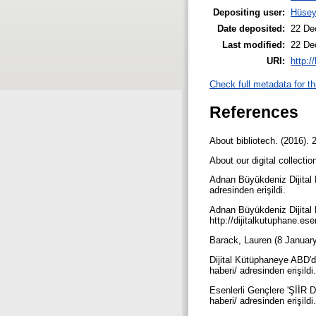
Depositing user:
Hüsey
Date deposited:
22 De
Last modified:
22 De
URI:
http:/
Check full metadata for th
References
About bibliotech. (2016). 
About our digital collectio
Adnan Büyükdeniz Dijital K
adresinden erişildi.
Adnan Büyükdeniz Dijital 
http://dijitalkutuphane.ese
Barack, Lauren (8 January 
Dijital Kütüphaneye ABD'd
haberi/ adresinden erişildi
Esenlerli Gençlere 'ŞİİR Di
haberi/ adresinden erişildi