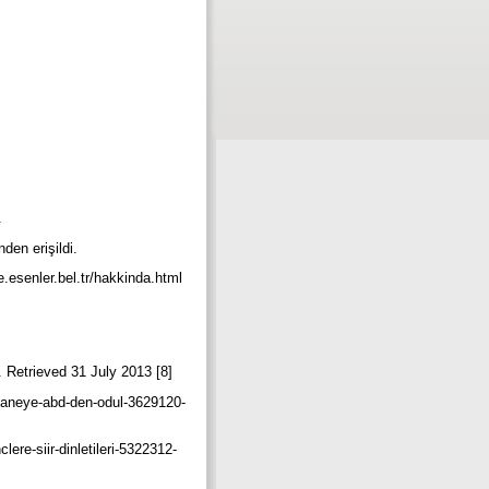
i.
nden erişildi.
.esenler.bel.tr/hakkinda.html
t. Retrieved 31 July 2013 [8]
phaneye-abd-den-odul-3629120-
lere-siir-dinletileri-5322312-