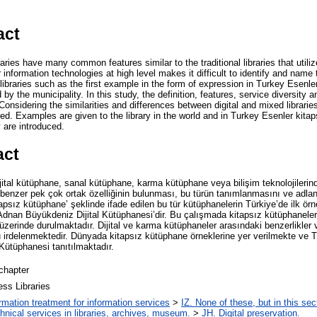
act
aries have many common features similar to the traditional libraries that utilize d
or information technologies at high level makes it difficult to identify and name t
of libraries such as the first example in the form of expression in Turkey Esen
by the municipality. In this study, the definition, features, service diversity 
Considering the similarities and differences between digital and mixed librari
ned. Examples are given to the library in the world and in Turkey Esenler kit
y are introduced.
act
ijital kütüphane, sanal kütüphane, karma kütüphane veya bilişim teknolojileri
benzer pek çok ortak özelliğinin bulunması, bu türün tanımlanmasını ve adland
tapsız kütüphane’ şeklinde ifade edilen bu tür kütüphanelerin Türkiye’de ilk ör
dnan Büyükdeniz Dijital Kütüphanesi’dir. Bu çalışmada kitapsız kütüphanelerin
 üzerinde durulmaktadır. Dijital ve karma kütüphaneler arasındaki benzerlikler ve
 irdelenmektedir. Dünyada kitapsız kütüphane örneklerine yer verilmekte ve T
Kütüphanesi tanıtılmaktadır.
chapter
ss Libraries
ormation treatment for information services
>
IZ. None of these, but in this sec
hnical services in libraries, archives, museum.
>
JH. Digital preservation.