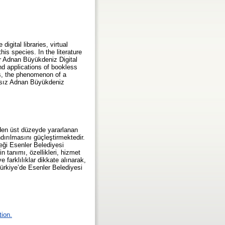
igital libraries, virtual
his species. In the literature
ler Adnan Büyükdeniz Digital
and applications of bookless
es, the phenomenon of a
apsız Adnan Büyükdeniz
nden üst düzeyde yararlanan
ırılmasını güçleştirmektedir.
neği Esenler Belediyesi
 tanımı, özellikleri, hizmet
 farklılıklar dikkate alınarak,
ürkiye’de Esenler Belediyesi
tion.