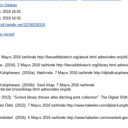
in Odabaş
c 2019 16:01
c 2019 16:01
/hdl.handle.net/10760/39319
is record
2 Mayıs 2016 tarihinde http://bexarbibliotech.org/about.html adresinden erişild
ns. (2016). 2 Mayıs 2016 tarihinde http://bexarbibliotech.org/library.html adresi
ütüphanesi. (2016a). Hakkında. 7 Mayıs 2016 tarihinde http://dijitalkutuphane
Kütüphanesi. (2016b). Sesli kitap. 7 Mayıs 2016 tarihinde
nler.bel.tr/seslikitap.html adresinden erişildi.
2013). "School library thrives after ditching print collection". The Digital Shif
en Ödül. (2012). 7 Mayıs 2016 tarihinde http://www.haberler.com/dijital-kutu
.
nletileri'. (2016). 6 Mayıs 2016 tarihinde http://www.haberler.com/esenlerli-genc
.