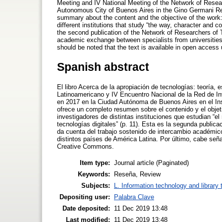
Meeting and IV National Meeting of the Network of Resear
Autonomous City of Buenos Aires in the Gino Germani Rese
summary about the content and the objective of the work
different institutions that study “the way, character and con
the second publication of the Network of Researchers of 
academic exchange between specialists from universities a
should be noted that the text is available in open acces
Spanish abstract
El libro Acerca de la apropiación de tecnologías: teoría,
Latinoamericano y IV Encuentro Nacional de la Red de In
en 2017 en la Ciudad Autónoma de Buenos Aires en el Inst
ofrece un completo resumen sobre el contenido y el objet
investigadores de distintas instituciones que estudian “e
tecnologías digitales” (p. 11). Esta es la segunda public
da cuenta del trabajo sostenido de intercambio académico
distintos países de América Latina. Por último, cabe seña
Creative Commons.
Item type:
Journal article (Paginated)
Keywords:
Reseña, Review
Subjects:
L. Information technology and library
Depositing user:
Palabra Clave
Date deposited:
11 Dec 2019 13:48
Last modified:
11 Dec 2019 13:48