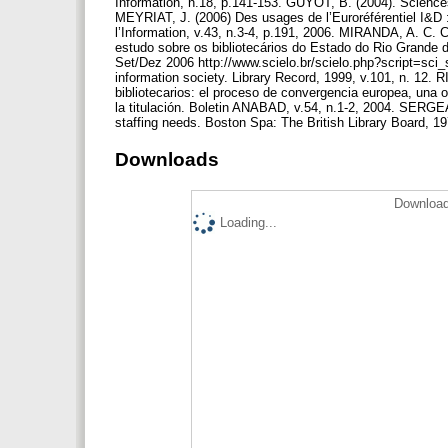
Information, n.18, p.141-153. GUYOT, B. (2004). Sciences 
MEYRIAT, J. (2006) Des usages de l’Euroréférentiel I&D
l’Information, v.43, n.3-4, p.191, 2006. MIRANDA, A. C.
estudo sobre os bibliotecários do Estado do Rio Grande d
Set/Dez 2006 http://www.scielo.br/scielo.php?script=sc
information society. Library Record, 1999, v.101, n. 12. 
bibliotecarios: el proceso de convergencia europea, una o
la titulación. Boletin ANABAD, v.54, n.1-2, 2004. SERGEAN
staffing needs. Boston Spa: The British Library Board, 19
Downloads
Download
Loading...