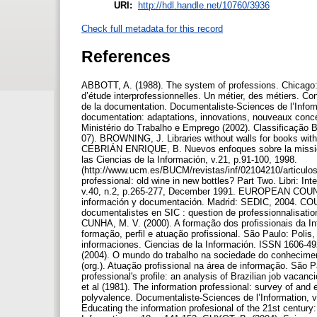
URI:
http://hdl.handle.net/10760/3936
Check full metadata for this record
References
ABBOTT, A. (1988). The system of professions. Chicago:
d’étude interprofessionnelles. Un métier, des métiers. Co
de la documentation. Documentaliste-Sciences de l’Infor
documentation: adaptations, innovations, nouveaux conce
Ministério do Trabalho e Emprego (2002). Classificação 
07). BROWNING, J. Libraries without walls for books wit
CEBRIÁN ENRIQUE, B. Nuevos enfoques sobre la missión
las Ciencias de la Información, v.21, p.91-100, 1998.
(http://www.ucm.es/BUCM/revistas/inf/02104210/articul
professional: old wine in new bottles? Part Two. Libri: In
v.40, n.2, p.265-277, December 1991. EUROPEAN COU
información y documentación. Madrid: SEDIC, 2004. COU
documentalistes en SIC : question de professionnalisation
CUNHA, M. V. (2000). A formação dos profissionais da Inf
formação, perfil e atuação profissional. São Paulo: Poli
informaciones. Ciencias de la Información. ISSN 1606-49
(2004). O mundo do trabalho na sociedade do conhecimen
(org.). Atuação profissional na área de informação. São P
professional's profile: an analysis of Brazilian job vacan
et al (1981). The information professional: survey of an
polyvalence. Documentaliste-Sciences de l’Information,
Educating the information profesional of the 21st century