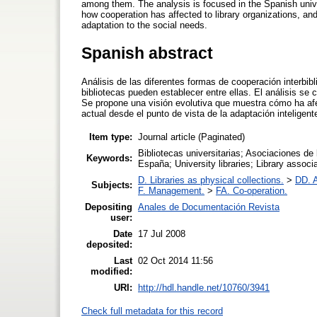
among them. The analysis is focused in the Spanish unive
how cooperation has affected to library organizations, and 
adaptation to the social needs.
Spanish abstract
Análisis de las diferentes formas de cooperación interbibl
bibliotecas pueden establecer entre ellas. El análisis se 
Se propone una visión evolutiva que muestra cómo ha afect
actual desde el punto de vista de la adaptación inteligen
Item type:
Journal article (Paginated)
Bibliotecas universitarias; Asociaciones de 
Keywords:
España; University libraries; Library associa
D. Libraries as physical collections.
>
DD. A
Subjects:
F. Management.
>
FA. Co-operation.
Depositing
Anales de Documentación Revista
user:
Date
17 Jul 2008
deposited:
Last
02 Oct 2014 11:56
modified:
URI:
http://hdl.handle.net/10760/3941
Check full metadata for this record