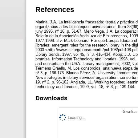
References
Marina, J.A. La inteligencia fracasada: teoría y práctica
organitzatius a les biblioteques universitaries. Item 23(9
juny 1995, nº 16, p. 51-67. Merlo Vega, J.A. La cooperaci
Boletín de la Asociación Andaluza de Bibliotecarios, 1999,
1977-1998. 3 v. Mark Leonard. Por qué Europa liderará el
libraries: emergent roles for the research library in the 
2003 <http://www.clir.org/pubs/reports/pub108/pub108.pdf
Library trends, 1997, vol 45, nº 3, 416-434. Kopp, J.J. Li
promise. Information Technology and libraries, 1998, vol
and consortia in the USA. Library management, 2002, vol. 
Térmens Graells, M. Los consorcios, una nueva etapa de la
nº 3, p. 166-173. Blanco Pérez, A. University libraries con
New strategies in library services organization: consortia 
19, nº 2, p. 96-102. Anglada, LL. Working together, learni
technology and libraries, 1999, vol. 18, nº 3, p. 139-144.
Downloads
Download
Loading...