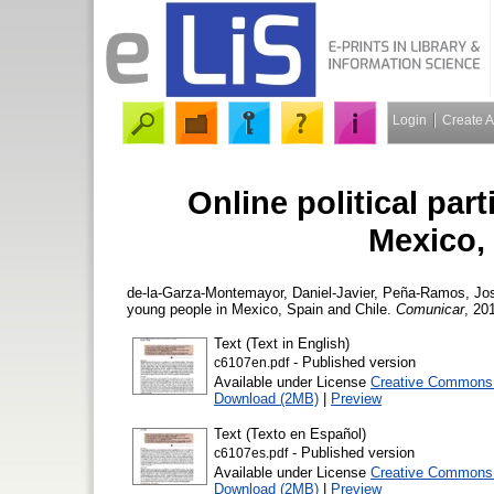
Login
Create 
Online political par
Mexico,
de-la-Garza-Montemayor, Daniel-Javier
,
Peña-Ramos, Jos
young people in Mexico, Spain and Chile.
Comunicar
, 20
Text (Text in English)
- Published version
c6107en.pdf
Available under License
Creative Commons A
Download (2MB)
|
Preview
Text (Texto en Español)
- Published version
c6107es.pdf
Available under License
Creative Commons A
Download (2MB)
|
Preview