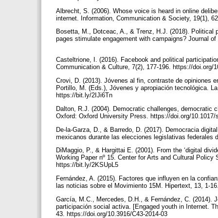
Albrecht, S. (2006). Whose voice is heard in online deliber
internet. Information, Communication & Society, 19(1), 
Bosetta, M., Dotceac, A., & Trenz, H.J. (2018). Politica
pages stimulate engagement with campaigns? Journal of La
Casteltrione, I. (2016). Facebook and political participatio
Communication & Culture, 7(2), 177-196. https://doi.org/
Crovi, D. (2013). Jóvenes al fin, contraste de opiniones e
Portillo, M. (Eds.), Jóvenes y apropiación tecnológica. L
https://bit.ly/2IJi6Tn
Dalton, R.J. (2004). Democratic challenges, democratic ch
Oxford: Oxford University Press. https://doi.org/10.10
De-la-Garza, D., & Barredo, D. (2017). Democracia digital
mexicanos durante las elecciones legislativas federales d
DiMaggio, P., & Hargittai E. (2001). From the ‘digital divid
Working Paper nº 15. Center for Arts and Cultural Policy
https://bit.ly/2KSUpL5
Fernández, A. (2015). Factores que influyen en la confia
las noticias sobre el Movimiento 15M. Hipertext, 13, 1-16
García, M.C., Mercedes, D.H., & Fernández, C. (2014). J
participación social activa. [Engaged youth in Internet. Th
43. https://doi.org/10.3916/C43-2014-03