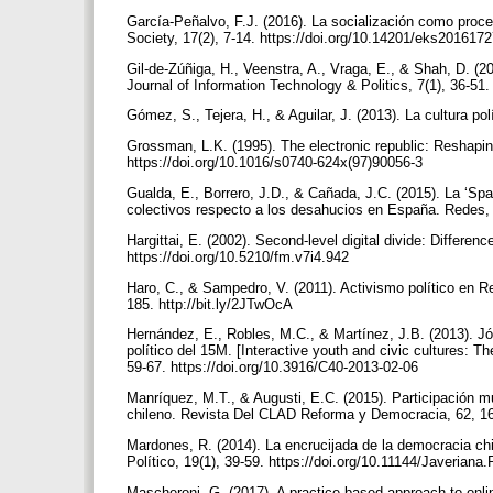
García-Peñalvo, F.J. (2016). La socialización como proce
Society, 17(2), 7-14. https://doi.org/10.14201/eks20161
Gil-de-Zúñiga, H., Veenstra, A., Vraga, E., & Shah, D. (20
Journal of Information Technology & Politics, 7(1), 36-5
Gómez, S., Tejera, H., & Aguilar, J. (2013). La cultura po
Grossman, L.K. (1995). The electronic republic: Reshapin
https://doi.org/10.1016/s0740-624x(97)90056-3
Gualda, E., Borrero, J.D., & Cañada, J.C. (2015). La ‘Spa
colectivos respecto a los desahucios en España. Redes, 2
Hargittai, E. (2002). Second-level digital divide: Differenc
https://doi.org/10.5210/fm.v7i4.942
Haro, C., & Sampedro, V. (2011). Activismo político en R
185. http://bit.ly/2JTwOcA
Hernández, E., Robles, M.C., & Martínez, J.B. (2013). Jó
político del 15M. [Interactive youth and civic cultures: T
59-67. https://doi.org/10.3916/C40-2013-02-06
Manríquez, M.T., & Augusti, E.C. (2015). Participación mu
chileno. Revista Del CLAD Reforma y Democracia, 62, 167
Mardones, R. (2014). La encrucijada de la democracia chi
Político, 19(1), 39-59. https://doi.org/10.11144/Javeria
Mascheroni, G. (2017). A practice-based approach to onlin