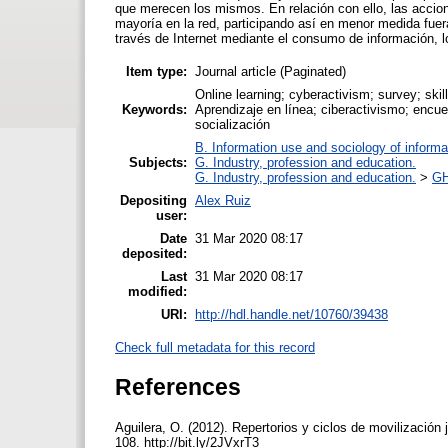
que merecen los mismos. En relación con ello, las accione
mayoría en la red, participando así en menor medida fuera
través de Internet mediante el consumo de información, lo 
Item type:
Journal article (Paginated)
Online learning; cyberactivism; survey; skil
Keywords:
Aprendizaje en línea; ciberactivismo; encues
socialización
B. Information use and sociology of informa
Subjects:
G. Industry, profession and education.
G. Industry, profession and education.
>
GH
Depositing
Alex Ruiz
user:
Date
31 Mar 2020 08:17
deposited:
Last
31 Mar 2020 08:17
modified:
URI:
http://hdl.handle.net/10760/39438
Check full metadata for this record
References
Aguilera, O. (2012). Repertorios y ciclos de movilización 
108. http://bit.ly/2JVxrT3