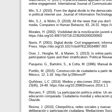
online engagement. International Journal of Communicatio
Min, S.J. (2010). From the digital divide to the democratic d
in political internet use. Journal of Information Technolo
Min, S.J., & Wohn, D. (2018). All the news that you don't l
media. Computers in Human Behavior, 83, 24-31. https://
Morales, H. (2002). Visibilidad de la movilización juvenil
https://doi.org/10.4067/S0718-22362002000200002
Norris, P. (2001). Digital divide: Civil engagement, infor
Press. https://doi.org/10.1017/cbo9781139164887.003
Oser, J., Hooghe, M., & Marien, S. (2013). Is online partici
participation types and their stratification. Political Re
Pasquino, G., Bartolini, S., & Cotta, M. (1996). Manual de
Portillo, M. (2015). Construcción de ciudadanía a partir 
México, 12, 1-18. http://bit.ly/2WmnvIP
Quiñónez, L.C. (2014). Medios y elecciones 2012: viejos
23(45), 24-48. https://doi.org/10.20983/noesis.2014.1.1
Recuero, F. (2016). La participación política online: Un 
educación comparada: Ciudadanía mundial y educación para
Olavide.
Resina, J. (2010). Ciberpolítica, redes sociales y nuevas
deliberación y participación ciudadana. Mediaciones Socia