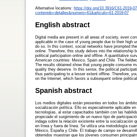
Alternative locations:
https://doi.org/10.3916/C61-2019-07
contenido=detalles&numero=61&articulo=61-2019-07
English abstract
Digital media are present in all areas of society, even con
applicable in the case of young people due to their high u
do so. In this context, social networks have prompted the
online. Therefore, this study delves into the relationship b
political participation online and offline. A quantitative
American countries: Mexico, Spain and Chile. The fiel
The results obtained show that young people consume main
quality they deserve. In this sense, the political particip
thus participating to a lesser extent offline. Therefore, y
on the Internet, which favors a subsequent online political
Spanish abstract
Los medios digitales están presentes en todos los ámbit
socialización política. Ello es especialmente aplicable e
tecnologías, al estar capacitados también con las habilid
propiciado el surgimiento de un nuevo tipo de participación
indaga sobre la relación existente entre la socialización q
en línea y fuera de línea. Se utiliza una metodología cuant
México, España y Chile. El trabajo de campo se desarrol
obtenidos muestran que los jóvenes consumen principalmen