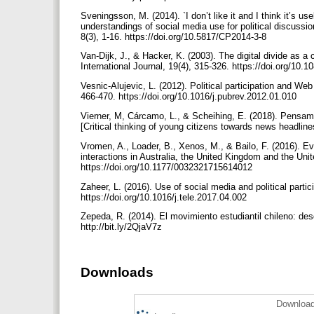
Sveningsson, M. (2014). `I don’t like it and I think it’s 
understandings of social media use for political discus
8(3), 1-16. https://doi.org/10.5817/CP2014-3-8
Van-Dijk, J., & Hacker, K. (2003). The digital divide as
International Journal, 19(4), 315-326. https://doi.org/1
Vesnic-Alujevic, L. (2012). Political participation and W
466-470. https://doi.org/10.1016/j.pubrev.2012.01.010
Vierner, M, Cárcamo, L., & Scheihing, E. (2018). Pensamie
[Critical thinking of young citizens towards news headlin
Vromen, A., Loader, B., Xenos, M., & Bailo, F. (2016). 
interactions in Australia, the United Kingdom and the Unit
https://doi.org/10.1177/0032321715614012
Zaheer, L. (2016). Use of social media and political parti
https://doi.org/10.1016/j.tele.2017.04.002
Zepeda, R. (2014). El movimiento estudiantil chileno: des
http://bit.ly/2QjaV7z
Downloads
Download