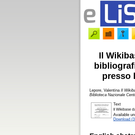
Il Wikib
bibliogra
presso 
Lepore, Valentina
Il Wikib
Biblioteca Nazionale Centr
Text
Il Wikibase d
Available u
Download (