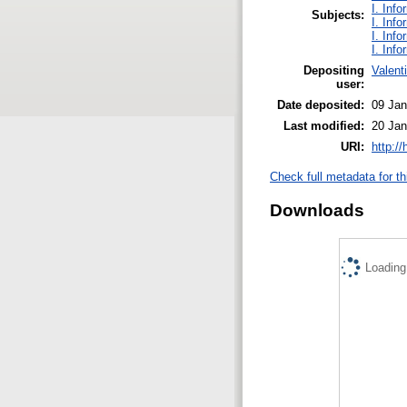
I. Inf
Subjects:
I. Inf
I. Inf
I. Inf
Depositing
Valent
user:
Date deposited:
09 Jan
Last modified:
20 Jan
URI:
http:/
Check full metadata for th
Downloads
Loading.