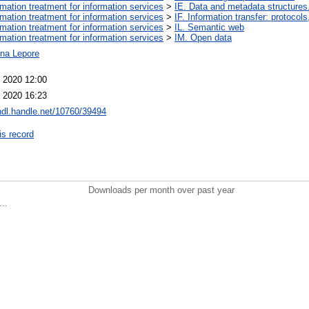
ormation treatment for information services
>
IE. Data and metadata structures
ormation treatment for information services
>
IF. Information transfer: protocol
ormation treatment for information services
>
IL. Semantic web
ormation treatment for information services
>
IM. Open data
ina Lepore
 2020 12:00
 2020 16:23
/hdl.handle.net/10760/39494
is record
Downloads per month over past year
..