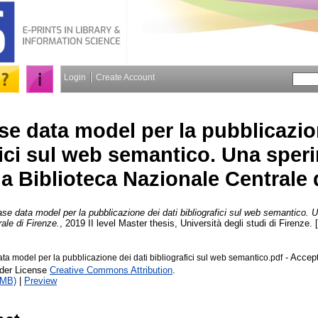
Login
Create Account
ase data model per la pubblicazio
fici sul web semantico. Una sper
la Biblioteca Nazionale Centrale 
ase data model per la pubblicazione dei dati bibliografici sul web semantico.
ale di Firenze.
, 2019 II level Master thesis, Università degli studi di Firenze. 
- Accept
ata model per la pubblicazione dei dati bibliografici sul web semantico.pdf
nder License
Creative Commons Attribution
.
3MB)
|
Preview