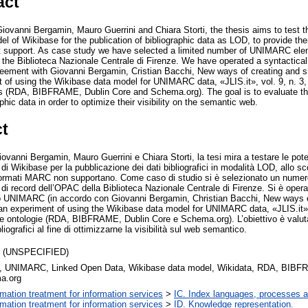
act
iovanni Bergamin, Mauro Guerrini and Chiara Storti, the thesis aims to test the
l of Wikibase for the publication of bibliographic data as LOD, to provide them
 support. As case study we have selected a limited number of UNIMARC ele
the Biblioteca Nazionale Centrale di Firenze. We have operated a syntactical 
ement with Giovanni Bergamin, Cristian Bacchi, New ways of creating and sh
t of using the Wikibase data model for UNIMARC data, «JLIS.it», vol. 9, n. 3
es (RDA, BIBFRAME, Dublin Core and Schema.org). The goal is to evaluate the
phic data in order to optimize their visibility on the semantic web.
ct
ovanni Bergamin, Mauro Guerrini e Chiara Storti, la tesi mira a testare le potenz
i Wikibase per la pubblicazione dei dati bibliografici in modalità LOD, allo sco
i formati MARC non supportano. Come caso di studio si è selezionato un numero
record dell’OPAC della Biblioteca Nazionale Centrale di Firenze. Si è operat
to UNIMARC (in accordo con Giovanni Bergamin, Christian Bacchi, New ways o
: an experiment of using the Wikibase data model for UNIMARC data, «JLIS.it»,
e ontologie (RDA, BIBFRAME, Dublin Core e Schema.org). L’obiettivo è valutar
liografici al fine di ottimizzarne la visibilità sul web semantico.
s (UNSPECIFIED)
 UNIMARC, Linked Open Data, Wikibase data model, Wikidata, RDA, BIBFR
a.org
ormation treatment for information services
>
IC. Index languages, processes 
ormation treatment for information services
>
ID. Knowledge representation.