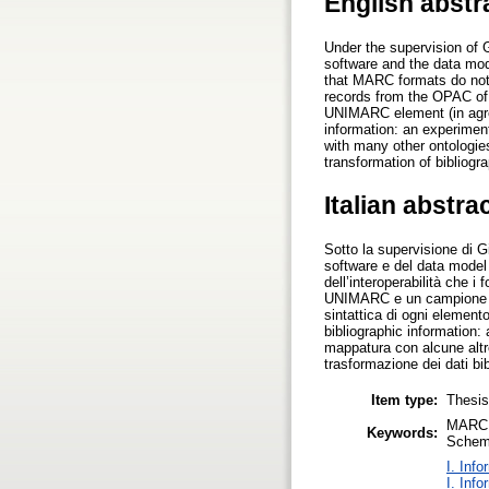
English abstr
Under the supervision of G
software and the data mode
that MARC formats do not
records from the OPAC of 
UNIMARC element (in agre
information: an experimen
with many other ontologi
transformation of bibliogra
Italian abstra
Sotto la supervisione di Gi
software e del data model d
dell’interoperabilità che 
UNIMARC e un campione di 
sintattica di ogni elemen
bibliographic information
mappatura con alcune altr
trasformazione dei dati bib
Item type:
Thesi
MARC,
Keywords:
Schem
I. Inf
I. Inf