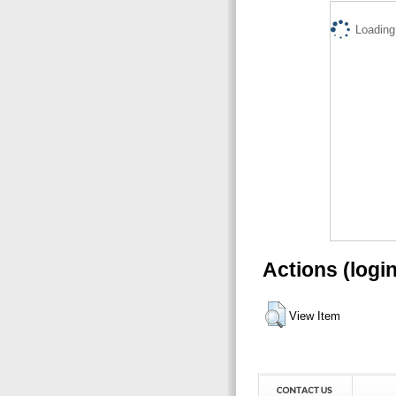
Loading.
Actions (logi
View Item