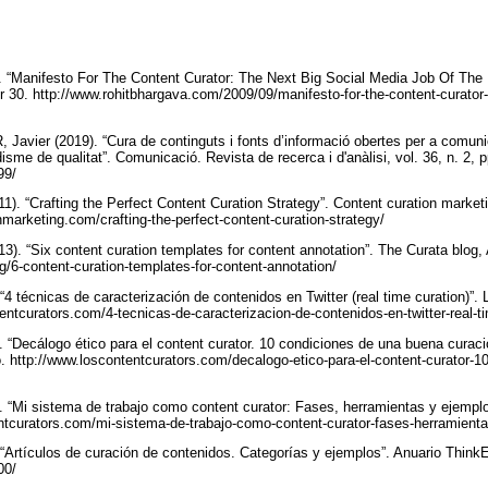
“Manifesto For The Content Curator: The Next Big Social Media Job Of The F
0. http://www.rohitbhargava.com/2009/09/manifesto-for-the-content-curator-t
avier (2019). “Cura de continguts i fonts d’informació obertes per a comuni
isme de qualitat”. Comunicació. Revista de recerca i d'anàlisi, vol. 36, n. 2, p
399/
 “Crafting the Perfect Content Curation Strategy”. Content curation market
nmarketing.com/crafting-the-perfect-content-curation-strategy/
 “Six content curation templates for content annotation”. The Curata blog,
g/6-content-curation-templates-for-content-annotation/
 técnicas de caracterización de contenidos en Twitter (real time curation)”. 
entcurators.com/4-tecnicas-de-caracterizacion-de-contenidos-en-twitter-real-t
“Decálogo ético para el content curator. 10 condiciones de una buena curaci
o. http://www.loscontentcurators.com/decalogo-etico-para-el-content-curator-
“Mi sistema de trabajo como content curator: Fases, herramientas y ejemplo
entcurators.com/mi-sistema-de-trabajo-como-content-curator-fases-herramient
Artículos de curación de contenidos. Categorías y ejemplos”. Anuario ThinkEP
800/