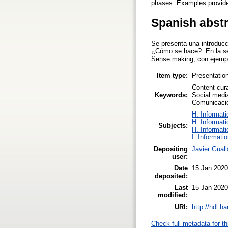
phases. Examples provid
Spanish abst
Se presenta una introducc
¿Cómo se hace?. En la seg
Sense making, con ejemp
Item type:
Presentatio
Content cur
Keywords:
Social media
Comunicació
H. Informati
H. Informati
Subjects:
H. Informati
I. Informati
Depositing
Javier Guall
user:
Date
15 Jan 2020
deposited:
Last
15 Jan 2020
modified:
URI:
http://hdl.h
Check full metadata for th