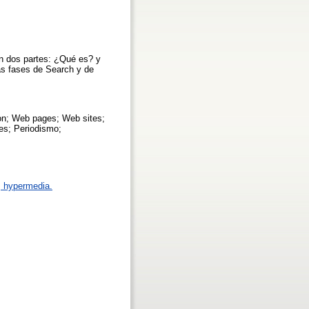
en dos partes: ¿Qué es? y
as fases de Search y de
on; Web pages; Web sites;
les; Periodismo;
t, hypermedia.