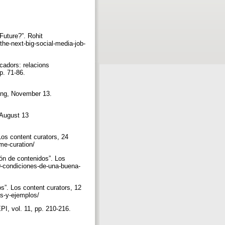
uture?”. Rohit
he-next-big-social-media-job-
cadors: relacions
p. 71-86.
ing, November 13.
 August 13
Los content curators, 24
ime-curation/
ón de contenidos”. Los
10-condiciones-de-una-buena-
s”. Los content curators, 12
as-y-ejemplos/
I, vol. 11, pp. 210-216.