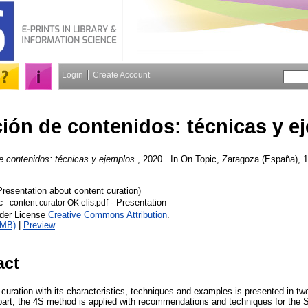
Login
Create Account
ión de contenidos: técnicas y e
e contenidos: técnicas y ejemplos.
, 2020 . In On Topic, Zaragoza (España), 
resentation about content curation)
- Presentation
- content curator OK elis.pdf
nder License
Creative Commons Attribution
.
7MB)
|
Preview
act
 curation with its characteristics, techniques and examples is presented in tw
 part, the 4S method is applied with recommendations and techniques for th