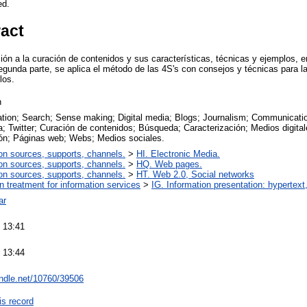
ed.
ract
ión a la curación de contenidos y sus características, técnicas y ejemplos, 
unda parte, se aplica el método de las 4S's con consejos y técnicas para l
los.
n
ation; Search; Sense making; Digital media; Blogs; Journalism; Communicati
; Twitter; Curación de contenidos; Búsqueda; Caracterización; Medios digita
n; Páginas web; Webs; Medios sociales.
on sources, supports, channels.
>
HI. Electronic Media.
on sources, supports, channels.
>
HQ. Web pages.
on sources, supports, channels.
>
HT. Web 2.0, Social networks
on treatment for information services
>
IG. Information presentation: hypertex
ar
 13:41
 13:44
andle.net/10760/39506
is record