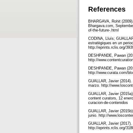
References
BHARGAVA, Rohit (2009). 
Bhargava.com, September 3
of-the-future-.html
CODINA, Lluís; GUALLAR, J
estratègiques en un period
http://eprints.rclis.org/39
DESHPANDE, Pawan (2011).
http://www.contentcuratio
DESHPANDE, Pawan (2013).
http://www.curata.com/blo
GUALLAR, Javier (2014). “4
marzo. http://www.loscont
GUALLAR, Javier (2015a). 
content curators, 12 ener
curacion-de-contenidos
GUALLAR, Javier (2015b). 
junio. http://www.loscont
GUALLAR, Javier (2017). “
http://eprints.rclis.org/31