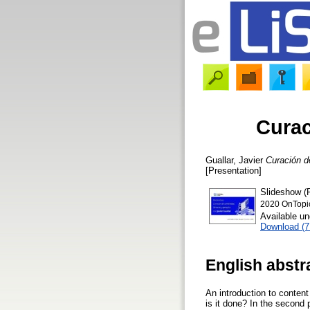
Curac
Guallar, Javier
Curación d
[Presentation]
Slideshow (P
2020 OnTopic 
Available u
Download (
English abstr
An introduction to content
is it done? In the second