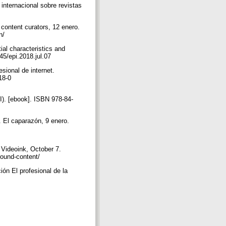
internacional sobre revistas
content curators, 12 enero.
on/
ial characteristics and
145/epi.2018.jul.07
sional de internet.
18-0
). [ebook]. ISBN 978-84-
”. El caparazón, 9 enero.
Videoink, October 7.
round-content/
ón El profesional de la