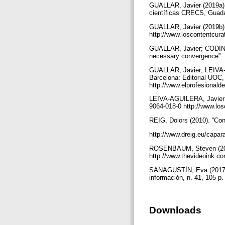
GUALLAR, Javier (2019a). 
científicas CRECS, Guadal
GUALLAR, Javier (2019b). 
http://www.loscontentcura
GUALLAR, Javier; CODINA, L
necessary convergence”. El
GUALLAR, Javier; LEIVA-AG
Barcelona: Editorial UOC,
http://www.elprofesionald
LEIVA-AGUILERA, Javier; 
9064-018-0 http://www.los
REIG, Dolors (2010). “Con
http://www.dreig.eu/capar
ROSENBAUM, Steven (2013)
http://www.thevideoink.co
SANAGUSTÍN, Eva (2017). 
información, n. 41, 105 p
Downloads