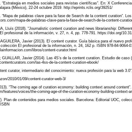
“Estrategia en medios sociales para revistas científicas”. En: X Conferencia 
ajara (México), 22-24 octubre 2019. http://eprints.rclis.org/39251/
“Mapa de palabras clave para la fase de Search de la content curation”. Los 
tors.com/mapa-de-palabras-clave-para-la-fase-de-search-de-la-content-curati
luís (2018). “Journalistic content curation and news librarianship: Different
 profesional de la información, v. 27, n. 4, pp. 778-791. https://doi.org/10.3
UILERA, Javier (2013). El content curator. Guía básica para el nuevo profe
 colección El profesional de la información, n. 24, 162 p. ISBN 978-84-9064-0
elainformacion.com/libros/content-curator.html
GUALLAR, Javier (2014). Las 4S’s de la content curation. Estudio de caso (I
contentcurators.com/las-4ss-de-la-content-curation-ebook/
tent curator, intermediario del conocimiento: nueva profesión para la web 3.0
azon/2010/01/09/content-curator-web-3/
. “The coming age of curation economy: building context around content”. 
m/features/voices/the-coming-age-of-the-curation-economy-building-context-a
Plan de contenidos para medios sociales. Barcelona: Editorial UOC, colecci
. ISBN