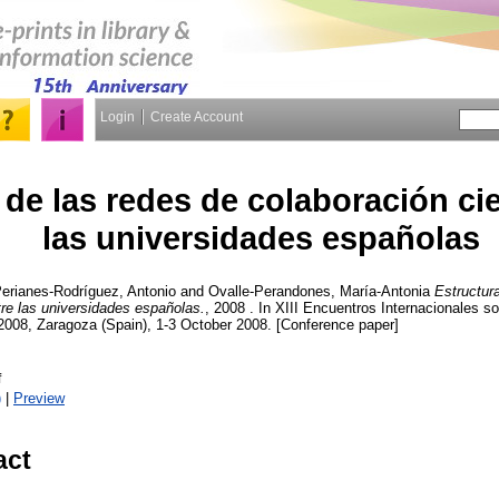
Login
Create Account
 de las redes de colaboración cie
las universidades españolas
erianes-Rodríguez, Antonio
and
Ovalle-Perandones, María-Antonia
Estructur
tre las universidades españolas.
, 2008 . In XIII Encuentros Internacionales 
2008, Zaragoza (Spain), 1-3 October 2008. [Conference paper]
f
)
|
Preview
act