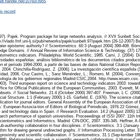
/hdl.handle.net/10760/3955
is record
1997). Pajek. Program package for large networks analysis. // XVII Sunbelt S
://vlado.fmf.uni-lj.si/pub/networks/pajek/sunbelt.97/pajek.htm (26-12-2007) B
eater epistemic authority? // Scientometrics. 60:3 (August 2004) 399-408. Börn
edge Domains. // Annual Review of Information Science & Technology. (37) 17
tometrics indicators. Philadelphia: World Scientific, 1985. Camí, J. (2004). D
ersidades españolas: análisis bibliométrico de los documentos citados produci
 el período 1994-2000, a partir de las bases de datos National Citation Repor
 2004. Chinchilla-Rodríguez, Z. (2006). La investigación científica española 
idad, 2006. Cruz Castro, L.; Sanz Menéndez, L.; Romero, M. (2004). Converg
cnología de los gobiernos regionales.Madrid:CSIC,2004. http://www.iesam.csic
3). Third european report on science and technology indicators 2003: towar
ce for Official Publications of the European Communities, 2003. Everett, M.G
ubsets. // Social Networks. 21:4 (October 2000) 397-407. Freeman, L C. (2000)
cial Structure. 1:1 (February 2000) 1-15. Garfield, E. (1976). The science cita
plication for journal editors. General Assembly of the European Association of E
s: European Associa-tion of Editors of Biological Periodicals, 1976.22 Gómez, I
e and technology data in Spain. // Research Evaluation. 14:2 (August 2005) 13
earch performance of spanish universities. Proceeedings of ISSI 2007: 11th In
 Scientometrics and Informetrics. Madrid: CIN-DOC, 2007. 335-345. Heffner, A
ub-authorship collaboration in four disciplines. // Scientometrics. 3:1 (Janua
thm for drawing general undirected graphs. // Information Processing Letter. 31
proximity and scientific collaboration. // Scientometrics. 31:1 (Sep-tember 19
988). Relationships and task is scientific research collaboration. // Human-Com