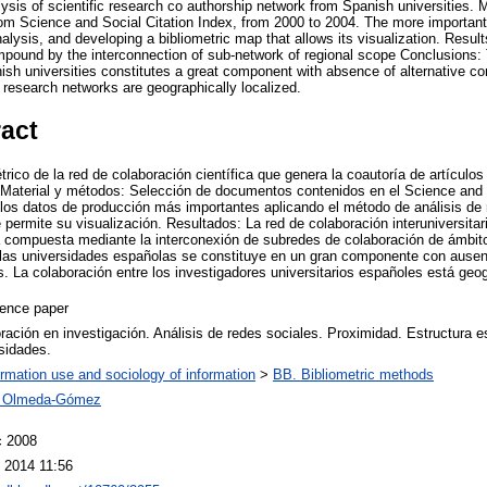
lysis of scientific research co authorship network from Spanish universities.
om Science and Social Citation Index, from 2000 to 2004. The more important
alysis, and developing a bibliometric map that allows its visualization. Result
ompound by the interconnection of sub-network of regional scope Conclusions: 
sh universities constitutes a great component with absence of alternative c
 research networks are geographically localized.
ract
étrico de la red de colaboración científica que genera la coautoría de artículos
Material y métodos: Selección de documentos contenidos en el Science and S
los datos de producción más importantes aplicando el método de análisis de 
 permite su visualización. Resultados: La red de colaboración interuniversitar
 compuesta mediante la interconexión de subredes de colaboración de ámbito
e las universidades españolas se constituye en un gran componente con ausen
s. La colaboración entre los investigadores universitarios españoles está geo
ence paper
ración en investigación. Análisis de redes sociales. Proximidad. Estructura 
sidades.
ormation use and sociology of information
>
BB. Bibliometric methods
s Olmeda-Gómez
c 2008
 2014 11:56