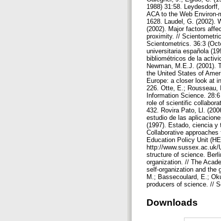
1988) 31:58. Leydesdorff,
ACA to the Web Environ-me
1628. Laudel, G. (2002). 
(2002). Major factors affec
proximity. // Scientometri
Scientometrics. 36:3 (Octo
universitaria española (1
bibliométricos de la activ
Newman, M.E.J. (2001). Th
the United States of Ameri
Europe: a closer look at i
226. Otte, E.; Rousseau, R
Information Science. 28:6 
role of scientific collabor
432. Rovira Pato, Ll. (200
estudio de las aplicacion
(1997). Estado, ciencia y
Collaborative approaches 
Education Policy Unit (HE
http://www.sussex.ac.uk/U
structure of science. Berl
organization. // The Acad
self-organization and the 
M.; Bassecoulard, E.; Okub
producers of science. // 
Downloads