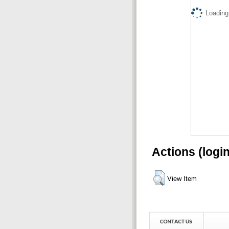
Loading.
Actions (logi
View Item