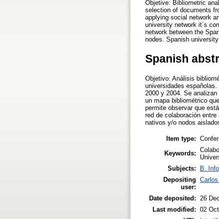
Objetive: Bibliometric ana
selection of documents fr
applying social network an
university network it´s c
network between the Spani
nodes. Spanish university
Spanish abst
Objetivo: Análisis bibliom
universidades españolas. 
2000 y 2004. Se analizan 
un mapa bibliométrico que
permite observar que está
red de colaboración entr
nativos y/o nodos aislado
Item type:
Confer
Colabo
Keywords:
Univer
Subjects:
B. Inf
Depositing
Carlo
user:
Date deposited:
26 De
Last modified:
02 Oct