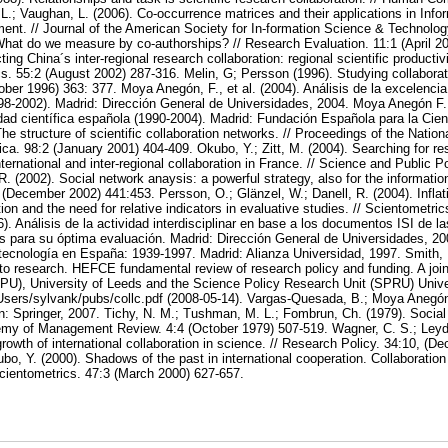
 L.; Vaughan, L. (2006). Co-occurrence matrices and their applications in Inf
nt. // Journal of the American Society for In-formation Science & Technolog
What do we measure by co-authorships? // Research Evaluation. 11:1 (April 200
ting China´s inter-regional research collaboration: regional scientific producti
cs. 55:2 (August 2002) 287-316. Melin, G; Persson (1996). Studying collaborat
ber 1996) 363: 377. Moya Anegón, F., et al. (2004). Análisis de la excelencia 
998-2002). Madrid: Dirección General de Universidades, 2004. Moya Anegón F. e
idad científica española (1990-2004). Madrid: Fundación Española para la Cien
e structure of scientific collaboration networks. // Proceedings of the Nati
ca. 98:2 (January 2001) 404-409. Okubo, Y.; Zitt, M. (2004). Searching for re
nternational and inter-regional collaboration in France. // Science and Public P
. (2002). Social network anaysis: a powerful strategy, also for the informatio
(December 2002) 441:453. Persson, O.; Glänzel, W.; Danell, R. (2004). Inflati
ation and the need for relative indicators in evaluative studies. // Scientometr
6). Análisis de la actividad interdisciplinar en base a los documentos ISI de 
es para su óptima evaluación. Madrid: Dirección General de Universidades, 
 tecnología en España: 1939-1997. Madrid: Alianza Universidad, 1997. Smith, 
to research. HEFCE fundamental review of research policy and funding. A joint
PU), University of Leeds and the Science Policy Research Unit (SPRU) Unive
sers/sylvank/pubs/collc.pdf (2008-05-14). Vargas-Quesada, B.; Moya Anegón, 
in: Springer, 2007. Tichy, N. M.; Tushman, M. L.; Fombrun, Ch. (1979). Social
emy of Management Review. 4:4 (October 1979) 507-519. Wagner, C. S.; Leyde
growth of international collaboration in science. // Research Policy. 34:10, (D
o, Y. (2000). Shadows of the past in international cooperation. Collaboration p
Scientometrics. 47:3 (March 2000) 627-657.