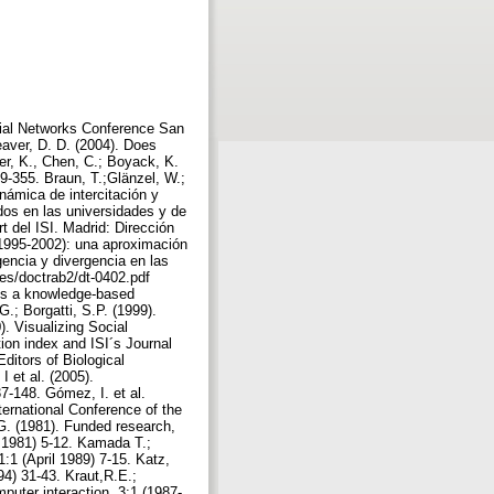
ocial Networks Conference San
eaver, D. D. (2004). Does
er, K., Chen, C.; Boyack, K.
9-355. Braun, T.;Glänzel, W.;
inámica de intercitación y
dos en las universidades y de
t del ISI. Madrid: Dirección
(1995-2002): una aproximación
encia y divergencia en las
.es/doctrab2/dt-0402.pdf
ds a knowledge-based
.; Borgatti, S.P. (1999).
. Visualizing Social
tion index and ISI´s Journal
ditors of Biological
 et al. (2005).
7-148. Gómez, I. et al.
ternational Conference of the
.G. (1981). Funded research,
ry 1981) 5-12. Kamada T.;
:1 (April 1989) 7-15. Katz,
94) 31-43. Kraut,R.E.;
puter interaction. 3:1 (1987-