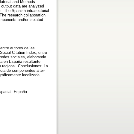
 Material and Methods:
 output data are analyzed
s: The Spanish intrasectorial
The research collaboration
omponents and/or isolated
 entre autores de las
ocial Citation Index, entre
redes sociales, elaborando
ia en España resultante,
 regional. Conclusiones: La
cia de componentes alter-
gráficamente localizada.
espacial. España.