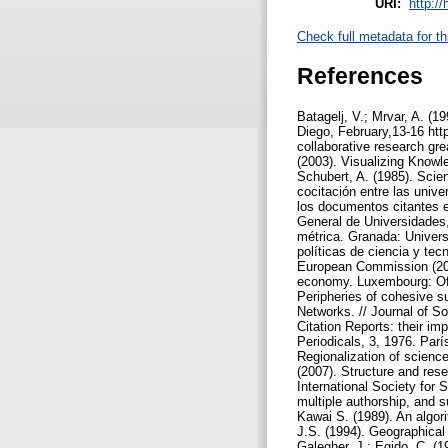
URI:
http:/
Check full metadata for th
References
Batagelj, V.; Mrvar, A. (
Diego, February,13-16 http
collaborative research gr
(2003). Visualizing Knowl
Schubert, A. (1985). Scien
cocitación entre las univ
los documentos citantes en
General de Universidades,
métrica. Granada: Univers
políticas de ciencia y te
European Commission (200
economy. Luxembourg: Offi
Peripheries of cohesive s
Networks. // Journal of So
Citation Reports: their im
Periodicals, 3, 1976. Parí
Regionalization of scienc
(2007). Structure and res
International Society for
multiple authorship, and s
Kawai S. (1989). An algori
J.S. (1994). Geographical 
Galegher, J.; Egido, C. (1