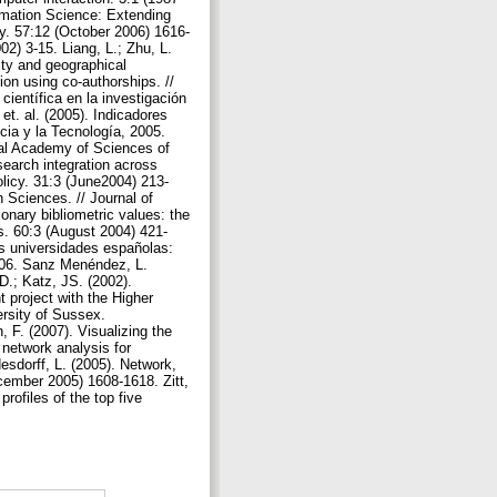
ormation Science: Extending
y. 57:12 (October 2006) 1616-
2) 3-15. Liang, L.; Zhu, L.
vity and geographical
ion using co-authorships. //
científica en la investigación
t. al. (2005). Indicadores
cia y la Tecnología, 2005.
onal Academy of Sciences of
search integration across
olicy. 31:3 (June2004) 213-
n Sciences. // Journal of
onary bibliometric values: the
ics. 60:3 (August 2004) 421-
las universidades españolas:
2006. Sanz Menéndez, L.
D.; Katz, JS. (2002).
 project with the Higher
rsity of Sussex.
F. (2007). Visualizing the
 network analysis for
sdorff, L. (2005). Network,
ecember 2005) 1608-1618. Zitt,
rofiles of the top five