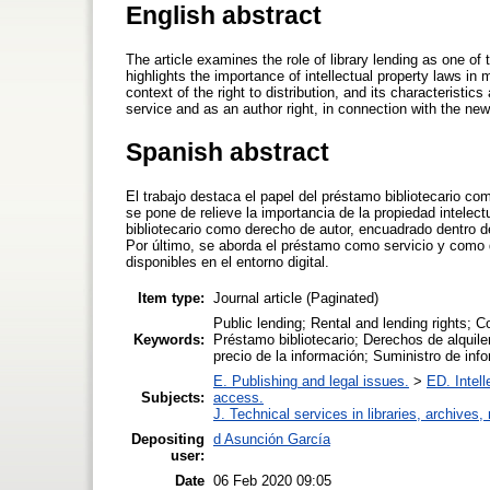
English abstract
The article examines the role of library lending as one of
highlights the importance of intellectual property laws in 
context of the right to distribution, and its characteristic
service and as an author right, in connection with the new 
Spanish abstract
El trabajo destaca el papel del préstamo bibliotecario co
se pone de relieve la importancia de la propiedad intelect
bibliotecario como derecho de autor, encuadrado dentro de
Por último, se aborda el préstamo como servicio y como d
disponibles en el entorno digital.
Item type:
Journal article (Paginated)
Public lending; Rental and lending rights; C
Keywords:
Préstamo bibliotecario; Derechos de alquiler
precio de la información; Suministro de inf
E. Publishing and legal issues.
>
ED. Intell
Subjects:
access.
J. Technical services in libraries, archive
Depositing
d Asunción García
user:
Date
06 Feb 2020 09:05