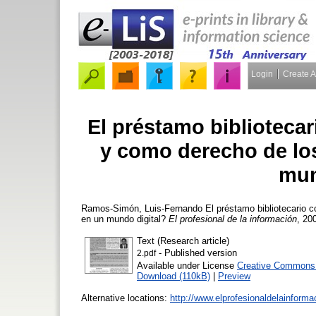
Login
Create 
El préstamo bibliotecar
y como derecho de los
mun
Ramos-Simón, Luis-Fernando
El préstamo bibliotecario c
en un mundo digital?
El profesional de la información
, 20
Text (Research article)
- Published version
2.pdf
Available under License
Creative Commons A
Download (110kB)
|
Preview
Alternative locations:
http://www.elprofesionaldelainform