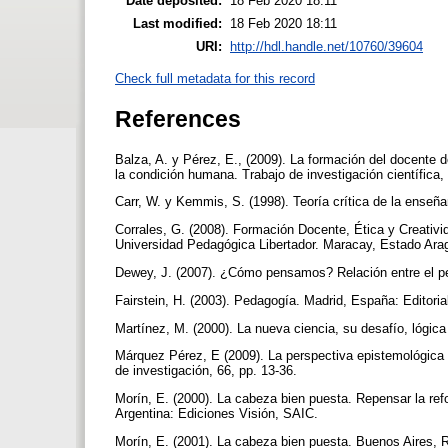
Date deposited:
18 Feb 2020 18:11
Last modified:
18 Feb 2020 18:11
URI:
http://hdl.handle.net/10760/39604
Check full metadata for this record
References
Balza, A. y Pérez, E., (2009). La formación del docente 
la condición humana. Trabajo de investigación científic
Carr, W. y Kemmis, S. (1998). Teoría crítica de la ense
Corrales, G. (2008). Formación Docente, Ética y Creativi
Universidad Pedagógica Libertador. Maracay, Estado Ar
Dewey, J. (2007). ¿Cómo pensamos? Relación entre el pen
Fairstein, H. (2003). Pedagogía. Madrid, España: Editori
Martínez, M. (2000). La nueva ciencia, su desafío, lógica 
Márquez Pérez, E (2009). La perspectiva epistemológica c
de investigación, 66, pp. 13-36.
Morín, E. (2000). La cabeza bien puesta. Repensar la re
Argentina: Ediciones Visión, SAIC.
Morín, E. (2001). La cabeza bien puesta. Buenos Aires, 