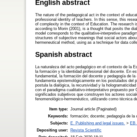
English abstract
The nature of the pedagogical act in the context of educat
professional identity of teachers. In this sense, this re
of complexity in the context of Education. The research i
according to Morin (2001), is a thought that posits the di
model corresponds to the qualitative-interpretive paradig
structures of subjective meanings that social actors abou
hermeneutical method, using as a technique for data colle
Spanish abstract
La naturaleza del acto pedagógico en el contexto de la 
la formación y la identidad profesional del docente. En e
fundamental, la formación del docente y pedagogía de la 
fundamenta epistemológicamente en los postulados del p
postula la dialógica, la recursividad y la hologramaticid
con el paradigma cualitativo-interpretativo propuesto por 
significados subjetivos que construyen los actores social
fenomenológico-hermenéutico, utilizando como técnica de 
Item type:
Journal article (Paginated)
Keywords:
formación; docente; pedagogía de la 
Subjects:
E. Publishing and legal issues.
>
EB. 
Depositing user:
Revista Scientific