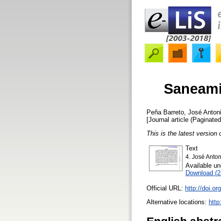
Saneami
Peña Barreto, José Anton
[Journal article (Paginated
This is the latest version 
Text
4. José Anto
Available u
Download (
Official URL:
http://doi.or
Alternative locations:
http