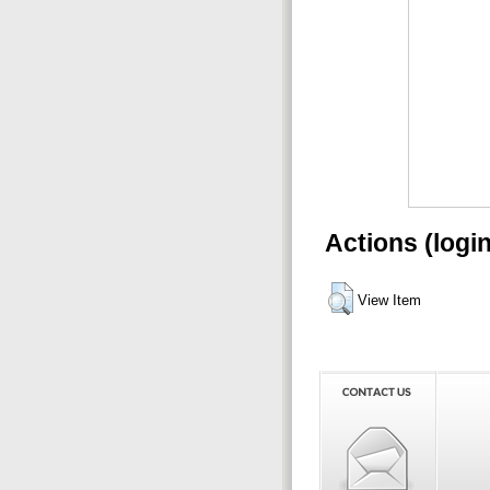
Actions (logi
View Item