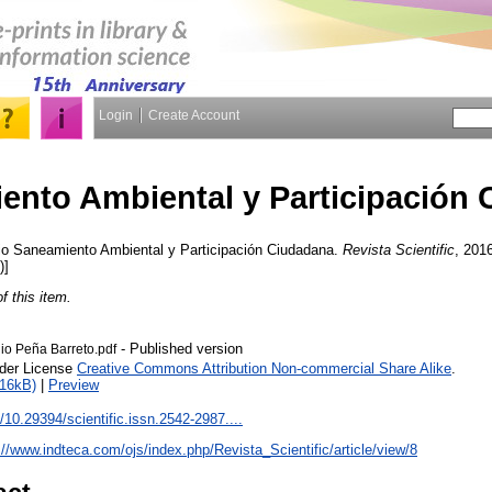
Login
Create Account
ento Ambiental y Participación
io
Saneamiento Ambiental y Participación Ciudadana.
Revista Scientific
, 2016
)]
of this item.
- Published version
nio Peña Barreto.pdf
nder License
Creative Commons Attribution Non-commercial Share Alike
.
216kB)
|
Preview
g/10.29394/scientific.issn.2542-2987....
://www.indteca.com/ojs/index.php/Revista_Scientific/article/view/8