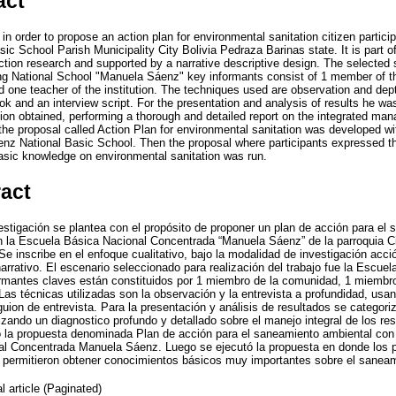
act
in order to propose an action plan for environmental sanitation citizen partic
ic School Parish Municipality City Bolivia Pedraza Barinas state. It is part of
action research and supported by a narrative descriptive design. The selected
ng National School "Manuela Sáenz" key informants consist of 1 member of 
 one teacher of the institution. The techniques used are observation and dept
ok and an interview script. For the presentation and analysis of results he wa
tion obtained, performing a thorough and detailed report on the integrated ma
he proposal called Action Plan for environmental sanitation was developed with
z National Basic School. Then the proposal where participants expressed the
basic knowledge on environmental sanitation was run.
ract
vestigación se plantea con el propósito de proponer un plan de acción para el
n la Escuela Básica Nacional Concentrada “Manuela Sáenz” de la parroquia Ci
e inscribe en el enfoque cualitativo, bajo la modalidad de investigación acció
narrativo. El escenario seleccionado para realización del trabajo fue la Escue
ormantes claves están constituidos por 1 miembro de la comunidad, 1 miembr
. Las técnicas utilizadas son la observación y la entrevista a profundidad, u
on de entrevista. Para la presentación y análisis de resultados se categorizó
izando un diagnostico profundo y detallado sobre el manejo integral de los res
 la propuesta denominada Plan de acción para el saneamiento ambiental con 
al Concentrada Manuela Sáenz. Luego se ejecutó la propuesta en donde los pa
s permitieron obtener conocimientos básicos muy importantes sobre el sanea
l article (Paginated)