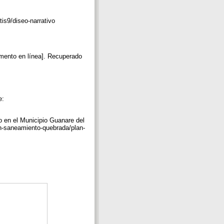
tis9/diseo-narrativo
umento en línea]. Recuperado
e:
o en el Municipio Guanare del
n-saneamiento-quebrada/plan-