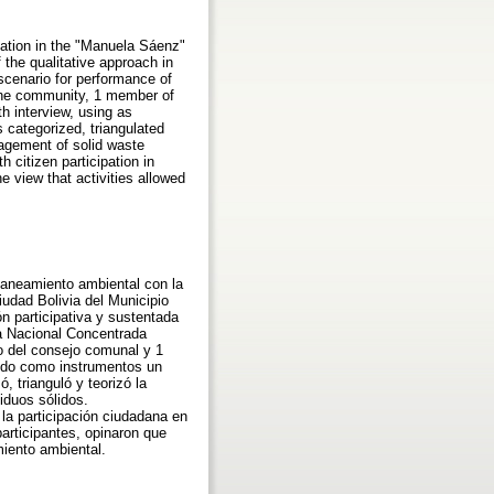
ipation in the "Manuela Sáenz"
 the qualitative approach in
 scenario for performance of
the community, 1 member of
h interview, using as
s categorized, triangulated
nagement of solid waste
 citizen participation in
 view that activities allowed
 saneamiento ambiental con la
udad Bolivia del Municipio
n participativa y sustentada
la Nacional Concentrada
o del consejo comunal y 1
sando como instrumentos un
, trianguló y teorizó la
iduos sólidos.
la participación ciudadana en
rticipantes, opinaron que
miento ambiental.