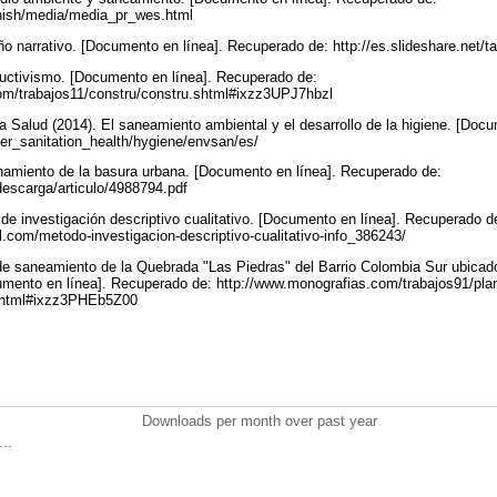
anish/media/media_pr_wes.html
ño narrativo. [Documento en línea]. Recuperado de: http://es.slideshare.net/ta
ructivismo. [Documento en línea]. Recuperado de:
om/trabajos11/constru/constru.shtml#ixzz3UPJ7hbzl
a Salud (2014). El saneamiento ambiental y el desarrollo de la higiene. [Doc
ter_sanitation_health/hygiene/envsan/es/
inamiento de la basura urbana. [Documento en línea]. Recuperado de:
s/descarga/articulo/4988794.pdf
 de investigación descriptivo cualitativo. [Documento en línea]. Recuperado d
.com/metodo-investigacion-descriptivo-cualitativo-info_386243/
 de saneamiento de la Quebrada "Las Piedras" del Barrio Colombia Sur ubicad
mento en línea]. Recuperado de: http://www.monografias.com/trabajos91/pla
shtml#ixzz3PHEb5Z00
Downloads per month over past year
..