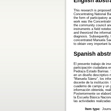
English abstr
This research is proposed 
Concentrating National Bas
the form of participatory 
work was the Concentrati
the community council and
instruments a field notebo
and theorized the informa
diagnosis. Subsequently, t
concentrated Manuela Saen
to obtain very important 
Spanish abst
El presente trabajo de in
participación ciudadana e
Pedraza Estado Barinas. S
en un diseño descriptivo 
“Manuela Sáenz”, los inf
docente de la institución
cuaderno de campo y un gui
información obtenida, real
Posteriormente se elaboró
la Escuela Básica Nacion
las actividades realizada
Item type:
Journa