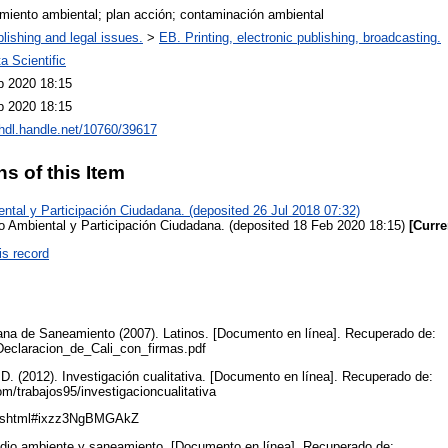
miento ambiental; plan acción; contaminación ambiental
lishing and legal issues.
>
EB. Printing, electronic publishing, broadcasting.
a Scientific
b 2020 18:15
b 2020 18:15
/hdl.handle.net/10760/39617
ns of this Item
tal y Participación Ciudadana. (deposited 26 Jul 2018 07:32)
 Ambiental y Participación Ciudadana. (deposited 18 Feb 2020 18:15)
[Curre
is record
ana de Saneamiento (2007). Latinos. [Documento en línea]. Recuperado de:
/Declaracion_de_Cali_con_firmas.pdf
 D. (2012). Investigación cualitativa. [Documento en línea]. Recuperado de:
m/trabajos95/investigacioncualitativa
va2.shtml#ixzz3NgBMGAkZ
edio ambiente y saneamiento. [Documento en línea]. Recuperado de: