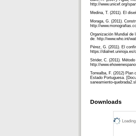
http://www.unicef.org/sp
Medina, T. (2011). El dise
Moraga, G. (2011). Const
http://www.monografias.c
Organización Mundial de l
de: http://www.who.int/wa
Pérez, G. (2011). El conf
https://dialnet.unirioja.e
Strider, C. (2011). Método
http://www.ehowenespanol
Torrealba, F. (2012) Plan
Estado Portuguesa. [Docu
saneamiento-quebrada2.
Downloads
Loading.