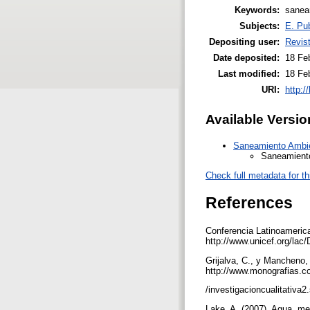
Keywords:
sanea
Subjects:
E. Pub
Depositing user:
Revist
Date deposited:
18 Fe
Last modified:
18 Fe
URI:
http:/
Available Versio
Saneamiento Ambien
Saneamiento
Check full metadata for th
References
Conferencia Latinoameric
http://www.unicef.org/lac
Grijalva, C., y Mancheno,
http://www.monografias.co
/investigacioncualitati
Lake, A. (2007). Agua, m