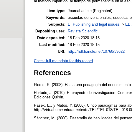
al método impartido, al tiempo de permanencia en la escu
Item type:
Journal article (Paginated)
Keywords:
escuelas convencionales; escuelas bo
Subjects:
E. Publishing and legal issues.
>
EB. 
Depositing user:
Revista Scientific
Date deposited:
18 Feb 2020 18:15
Last modified:
18 Feb 2020 18:15
URI:
http://hdl.handle.net/10760/39622
Check full metadata for this record
References
Flores, R. (2008). Hacia una pedagogía del conocimiento
Hurtado, J. (2010). El proyecto de investigación. Compren
Ediciones Quirón.
Pasek, E., y Matos, Y. (2006). Cinco paradigmas para abo
http://virtual.urbe.edu/artectexto/TEL/TEL-018/TEL-018-0
Sánchez, M. (2000). Desarrollo de habilidades del pensam