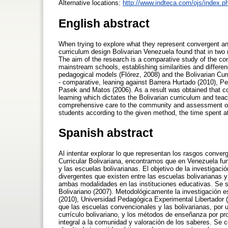
Alternative locations:
http://www.indteca.com/ojs/index.ph
English abstract
When trying to explore what they represent convergent an
curriculum design Bolivarian Venezuela found that in two
The aim of the research is a comparative study of the co
mainstream schools, establishing similarities and differe
pedagogical models (Flórez, 2008) and the Bolivarian Cur
- comparative, leaning against Barrera Hurtado (2010), P
Pasek and Matos (2006). As a result was obtained that c
learning which dictates the Bolivarian curriculum and tea
comprehensive care to the community and assessment of kn
students according to the given method, the time spent at 
Spanish abstract
Al intentar explorar lo que representan los rasgos conve
Curricular Bolivariana, encontramos que en Venezuela f
y las escuelas bolivarianas. El objetivo de la investigac
divergentes que existen entre las escuelas bolivarianas 
ambas modalidades en las instituciones educativas. Se s
Bolivariano (2007). Metodológicamente la investigación 
(2010), Universidad Pedagógica Experimental Libertador
que las escuelas convencionales y las bolivarianas, por 
currículo bolivariano, y los métodos de enseñanza por pr
integral a la comunidad y valoración de los saberes. Se 