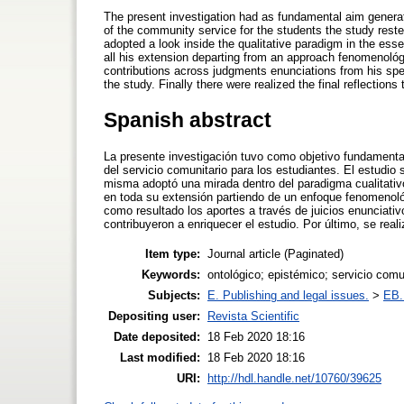
The present investigation had as fundamental aim generat
of the community service for the students the study rest
adopted a look inside the qualitative paradigm in the esse
all his extension departing from an approach fenomenológ
contributions across judgments enunciations from his spe
the study. Finally there were realized the final reflections
Spanish abstract
La presente investigación tuvo como objetivo fundamental
del servicio comunitario para los estudiantes. El estudio
misma adoptó una mirada dentro del paradigma cualitativo
en toda su extensión partiendo de un enfoque fenomenoló
como resultado los aportes a través de juicios enunciati
contribuyeron a enriquecer el estudio. Por último, se real
Item type:
Journal article (Paginated)
Keywords:
ontológico; epistémico; servicio comu
Subjects:
E. Publishing and legal issues.
>
EB. 
Depositing user:
Revista Scientific
Date deposited:
18 Feb 2020 18:16
Last modified:
18 Feb 2020 18:16
URI:
http://hdl.handle.net/10760/39625