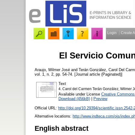
Login
Create 
El Servicio Comun
Araujo, Wilmer José
and
Terán González, Carol Del Car
vol. 1, n. 2, pp. 54-74. [Journal article (Paginated)]
Text
4. Carol del Carmen Terán González, Wilmer J
Available under License
Creative Commons A
Download (456kB)
|
Preview
Official URL:
http://doi.org/10.29394/scientific.issn.2542-
Alternative locations:
http://www.indteca.com/ojs/index.ph
English abstract