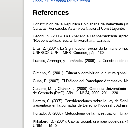
Check full metadata for this record
References
Constitución de la República Bolivariana de Venezuela (1
Caracas, Venezuela: Asamblea Nacional Constituyente.
Cecchi, N. (2006). La Experiencia Latinoamericana. Apren
“Responsabilidad Social Universitaria. Caracas.
Díaz, Z. (2004). La Significación Social de la Transform
UNESCO, UPEL, MES. Caracas, pág. 160.
Francia, Aranaga, y Fernández (2009). La Construcción de
Gimeno, S. (2001). Educar y convivir en la cultura global.
Guba, E. (2007). El Diálogo del Paradigma Alternativo. 
Guijarro, M., y Chávez, J. (2006). Gerencia Universitari
de Gerencia (RVG), Año 11. Nº 34, 2006, 201 – 220.
Herrera, C. (2005). Consideraciones sobre la Ley de Serv
presentada en la Jornadas de Derecho Procesal y Adminis
Hurtado, J. (2008). Metodología de la Investigación. Un
Kliksberg, B. (2004). Capital Social, una idea poderosa 
UNIMET, MES.