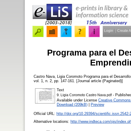
Login
Create 
Programa para el De
Emprendim
Castro Nava, Ligia Coromoto
Programa para el Desarroll
vol. 1, n. 2, pp. 147-161. [Journal article (Paginated)]
Text
- Publishe
9. Ligia Coromoto Castro Nava.pdf
Available under License
Creative Commons A
Download (209kB)
|
Preview
Official URL:
http://doi.org/10.29394/scientific.issn.2542-
Alternative locations:
http://www.indteca.com/ojs/index.ph