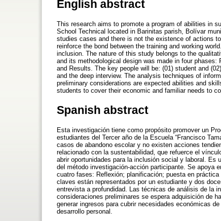
English abstract
This research aims to promote a program of abilities in s
School Technical located in Barinitas parish, Bolívar mun
studies cases and there is not the existence of actions to
reinforce the bond between the training and working world.
inclusion. The nature of this study belongs to the qualitat
and its methodological design was made in four phases: R
and Results. The key people will be: (01) student and (02)
and the deep interview. The analysis techniques of informa
preliminary considerations are expected abilities and skill
students to cover their economic and familiar needs to 
Spanish abstract
Esta investigación tiene como propósito promover un P
estudiantes del Tercer año de la Escuela “Francisco Tam
casos de abandono escolar y no existen acciones tendie
relacionado con la sustentabilidad, que refuerce el víncul
abrir oportunidades para la inclusión social y laboral. Es 
del método investigación-acción participante. Se apoya 
cuatro fases: Reflexión; planificación; puesta en práctica
claves están representados por un estudiante y dos docen
entrevista a profundidad. Las técnicas de análisis de la in
consideraciones preliminares se espera adquisición de ha
generar ingresos para cubrir necesidades económicas de 
desarrollo personal.