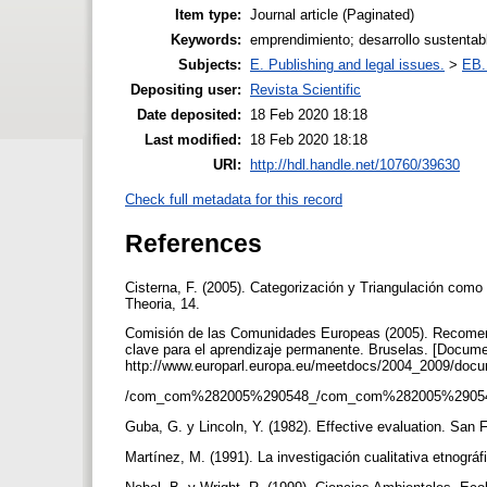
Item type:
Journal article (Paginated)
Keywords:
emprendimiento; desarrollo sustenta
Subjects:
E. Publishing and legal issues.
>
EB. 
Depositing user:
Revista Scientific
Date deposited:
18 Feb 2020 18:18
Last modified:
18 Feb 2020 18:18
URI:
http://hdl.handle.net/10760/39630
Check full metadata for this record
References
Cisterna, F. (2005). Categorización y Triangulación como
Theoria, 14.
Comisión de las Comunidades Europeas (2005). Recomen
clave para el aprendizaje permanente. Bruselas. [Docume
http://www.europarl.europa.eu/meetdocs/2004_2009/do
/com_com%282005%290548_/com_com%282005%29054
Guba, G. y Lincoln, Y. (1982). Effective evaluation. San
Martínez, M. (1991). La investigación cualitativa etnográ