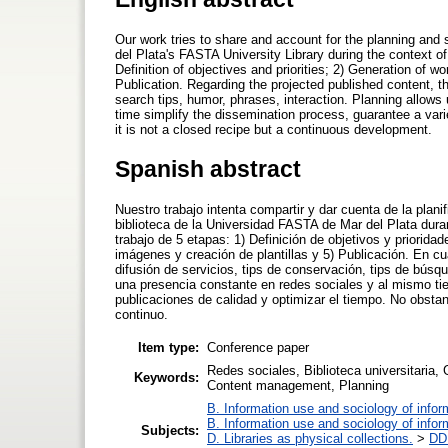
Our work tries to share and account for the planning and 
del Plata's FASTA University Library during the context
Definition of objectives and priorities; 2) Generation of 
Publication. Regarding the projected published content, t
search tips, humor, phrases, interaction. Planning allow
time simplify the dissemination process, guarantee a vari
it is not a closed recipe but a continuous development.
Spanish abstract
Nuestro trabajo intenta compartir y dar cuenta de la plan
biblioteca de la Universidad FASTA de Mar del Plata dur
trabajo de 5 etapas: 1) Definición de objetivos y priorid
imágenes y creación de plantillas y 5) Publicación. En c
difusión de servicios, tips de conservación, tips de búsq
una presencia constante en redes sociales y al mismo tie
publicaciones de calidad y optimizar el tiempo. No obsta
continuo.
Item type:
Conference paper
Redes sociales, Biblioteca universitaria, 
Keywords:
Content management, Planning
B. Information use and sociology of infor
B. Information use and sociology of infor
Subjects:
D. Libraries as physical collections.
>
DD.