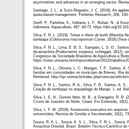
asymmetries and advances in an emerging sector. Reviews
Santiago, J. L., & Surís-Regueiro, J. C. (2018). An appl
quota-based management. Fisheries Research, 206, 150-16
Senff, P., Partelow, S., Indriana, L. F., Buhari, N., & K
Indonesia. Aquaculture, 497, 64-73. https://doi.org/10.10
Silva, F. N. L. (2019). Tortas e óleos de buriti (Mauritia
tambaqui (Colossoma macropomum Cuvier, 1818) (Tese d
Silva, F. N. L., Lima, E. B. S., Sampaio, L. S. O., Santos,
da-amazônia (Podocnemis expansa, scheigger, 1812), uma 
Congresso da Sociedade Brasileira de Aquicultura e Biol
https://sites.unisanta.br/simposiobiomar/2012/trabalhos
Silva, F. N. L., Oliveira, L. C., Mangas, T. P., Santos, A.
familiar em comunidades no município de Breves, Ilha do 
Retrieved: http://ojs.unimar.br/index.php/ciencias/articl
Silva, F. N. L., Santos, R. A., Silva, F. R., Santos, A. S.
Criação de tambaqui no arquipélago do Marajó. 1. ed. Bel
Silva, L. E. N., Gomes Neto, M. B., & Grangeiro, R. R. 
Cícero de Juazeiro do Norte, Ceará. Em Extensão, 18(1)
Silva, L. F. M. (2019). Assessoria executiva em arquivo
universitária. Revista de Gestão e Secretariado, 10(1), 7
Souza, R. A. L., Souza, A. S. L., Silva, F. N. L., Souza, 
Amazônia Oriental, Brasil. Boletim Técnico-Científico d