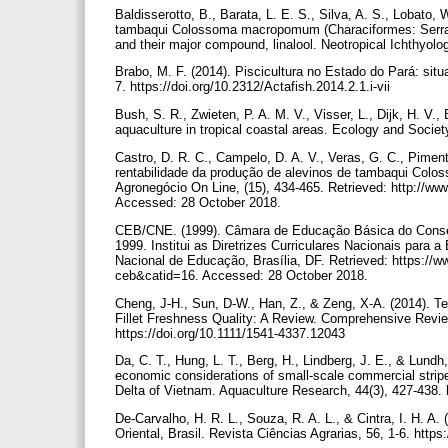
Baldisserotto, B., Barata, L. E. S., Silva, A. S., Lobato, W
tambaqui Colossoma macropomum (Characiformes: Serrasal
and their major compound, linalool. Neotropical Ichthyol
Brabo, M. F. (2014). Piscicultura no Estado do Pará: situ
7. https://doi.org/10.2312/Actafish.2014.2.1.i-vii
Bush, S. R., Zwieten, P. A. M. V., Visser, L., Dijk, H. V.
aquaculture in tropical coastal areas. Ecology and Socie
Castro, D. R. C., Campelo, D. A. V., Veras, G. C., Pimen
rentabilidade da produção de alevinos de tambaqui Col
Agronegócio On Line, (15), 434-465. Retrieved: http://
Accessed: 28 October 2018.
CEB/CNE. (1999). Câmara de Educação Básica do Conse
1999. Institui as Diretrizes Curriculares Nacionais para a
Nacional de Educação, Brasília, DF. Retrieved: https://
ceb&catid=16. Accessed: 28 October 2018.
Cheng, J-H., Sun, D-W., Han, Z., & Zeng, X-A. (2014). T
Fillet Freshness Quality: A Review. Comprehensive Revie
https://doi.org/10.1111/1541-4337.12043
Da, C. T., Hung, L. T., Berg, H., Lindberg, J. E., & Lundh
economic considerations of small-scale commercial stri
Delta of Vietnam. Aquaculture Research, 44(3), 427-438. 
De-Carvalho, H. R. L., Souza, R. A. L., & Cintra, I. H. 
Oriental, Brasil. Revista Ciências Agrarias, 56, 1-6. http