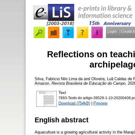
Login
Create 
Reflections on teach
archipelag
Silva, Fabricio Nilo Lima da
and
Oliveira, Luã Caldas de
R
Amazon.
Revista Brasileira de Educação do Campo
, 202
Text
7893-Texto do artigo-39529-1-10-20200408.p
Download (754kB)
|
Preview
English abstract
Aquaculture is a growing agricultural activity in the Maraj