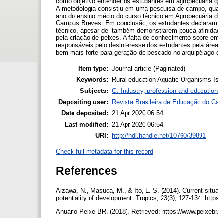
como objetivo entender os estudantes em agropecuária qua
A metodologia consistiu em uma pesquisa de campo, quali
ano do ensino médio do curso técnico em Agropecuária do
Campus Breves. Em conclusão, os estudantes declaram ac
técnico, apesar de, também demonstrarem pouca afinida
pela criação de peixes. A falta de conhecimento sobre e
responsáveis pelo desinteresse dos estudantes pela área,
bem mais forte para geração de pescado no arquipélago 
Item type:
Journal article (Paginated)
Keywords:
Rural education Aquatic Organisms 
Subjects:
G. Industry, profession and education
Depositing user:
Revista Brasileira de Educação do 
Date deposited:
21 Apr 2020 06:54
Last modified:
21 Apr 2020 06:54
URI:
http://hdl.handle.net/10760/39891
Check full metadata for this record
References
Aizawa, N., Masuda, M., & Ito, L. S. (2014). Current situ
potentiality of development. Tropics, 23(3), 127-134. http
Anuário Peixe BR. (2018). Retrieved: https://www.peixe