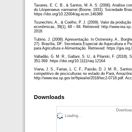
Tavares, E. C. B., & Santos, M. A. S. (2006). Análise com
do Litopenaeus vannamei (Boone, 1931). Sociedade Brasil
https://doi.org/10.22004/ag.econ.146389
Tsunechiro, A., & Coelho, P. J. (2009). Valor da produçã
econômicas, 39(1), 68 – 84. Retrieved: http://www.iea.sp
2018.
Tubino, J. (2008). Apresentação. In Ostrensky, A., Borghett
27). Brasília, DF: Secretaria Especial de Aquicultura e
para Agricultura e Alimentação. Retrieved: https://gia.or
Valladão, G. M. R., Gallani, S. U., & Pilarski, F. (2018).
351-369. https://doi.org/10.1111/raq.12164
Viana, J. S., Farias, L. C. F., Paixão, D. J. M. R., Sant
competitivo de pisciculturas no estado do Pará, Amazôni
http://www.iea.sp.gov.br/ftpiea/ie/2018/tec2-0718.pdf. A
Downloads
Download
Loading...