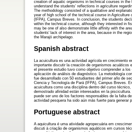
creation of aquatic organisms in technical courses in the 
understand the students’ reflections in agriculture regardi
The methodology consisted of a qualitative and explanator
year of high school of the technical course in Agriculture
(IFPA), Campus Breves. In conclusion, the students declar
within the technical course, although they interested in 
may be one of also demonstrate little affinity with the ar
students' lack of interest in the area, because in the regio
the Marajó archipelago.
Spanish abstract
La acuicultura es una actividad agrícola en crecimiento en
importante discutir la creación de organismos acuáticos 
el presente estudio tuvo como objetivo comprender a los e
aplicación de análisis de diagnóstico. La metodología con
fue desarrollado con 50 estudiantes del primer año de sec
Ciencia y Tecnología de Pará (IFPA), Campus Breves. En 
acuicultura como una disciplina dentro del curso técnico
demostrado afinidad están interesados en la piscicultura
puede ser uno de los factores responsables de la falta de i
actividad pesquera ha sido aún más fuerte para generar p
Portuguese abstract
A aquicultura é uma atividade agropecuária em crescimen
discuti à criação de organismos aquáticos em cursos técn