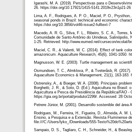
Igarashi, M. A. (2019). Perspectivas para o Desenvolvime
26. https://doi.org/10.17921/1415-5141.2019v23n1p21-26
Lima, A. F., Rodrigues, A. P. O., Maciel, P. O., Prysthon, 
seasonal ponds in Brazil: technical and economic charact
https://doi.org/10.3856/vol46-issue2-fulltext-7
Macedo, A. R. G., Silva, F. L., Ribeiro, S. C. A., Torres, M
Comunidade de Santo Antônio do Urindeua, Salinópolis, N
1-25. Retrieved: http://www.eumed.net/cursecon/ecolat/b
Maciel, C. R., & Valenti, W. C. (2014). Effect of tank c
amazonicum. Aquaculture Research, 45(6), 1041-1050. htt
Magnusson, W. E. (2003). Turtle management as scientifi
Osmundsen, T. C., Almklova, P., & Tveteråsb, R. (2017). 
Aquaculture Economics & Management, 21(1), 163-183. h
Ostrensky, A., & Boeger, W. A. (2008). Principais problem
Borghetti, J. R., & Soto, D. (Ed.). Aquicultura no Brasil: 
Aquicultura e Pesca da Presidência da República/FAO - 
https://gia.org.br/portal/produto/2299/. Accessed: 28 Oct
Petrere Júnior, M. (2001). Desarrollo sostenible del ár
Rodrigues, M., Ferreira, H., Figueira, D., Almeida, A. M.
Ensino, a Pesquisa e a Extensão. Revista Fluminense de 
file:///C:/Users/lyko_/Downloads/555-Texto%20do%20art
Sampaio, D. S., Tagliaro, C. H., Schneider, H., & Beasle