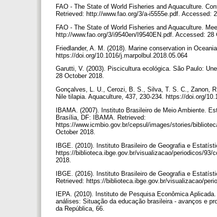
FAO - The State of World Fisheries and Aquaculture. Contr
Retrieved: http://www.fao.org/3/a-i5555e.pdf. Accessed:
FAO - The State of World Fisheries and Aquaculture. Mee
http://www.fao.org/3/i9540en/I9540EN.pdf. Accessed: 28
Friedlander, A. M. (2018). Marine conservation in Oceania:
https://doi.org/10.1016/j.marpolbul.2018.05.064
Garutti, V. (2003). Piscicultura ecológica. São Paulo: Un
28 October 2018.
Gonçalves, L. U., Cerozi, B. S., Silva, T. S. C., Zanon, R
Nile tilapia. Aquaculture, 437, 230-234. https://doi.org/1
IBAMA. (2007). Instituto Brasileiro de Meio Ambiente. E
Brasília, DF: IBAMA. Retrieved:
https://www.icmbio.gov.br/cepsul/images/stories/bibliote
October 2018.
IBGE. (2010). Instituto Brasileiro de Geografia e Estatíst
https://biblioteca.ibge.gov.br/visualizacao/periodicos/9
2018.
IBGE. (2016). Instituto Brasileiro de Geografia e Estatís
Retrieved: https://biblioteca.ibge.gov.br/visualizacao/
IEPA. (2010). Instituto de Pesquisa Econômica Aplicada
análises: Situação da educação brasileira - avanços e pr
da República, 66.