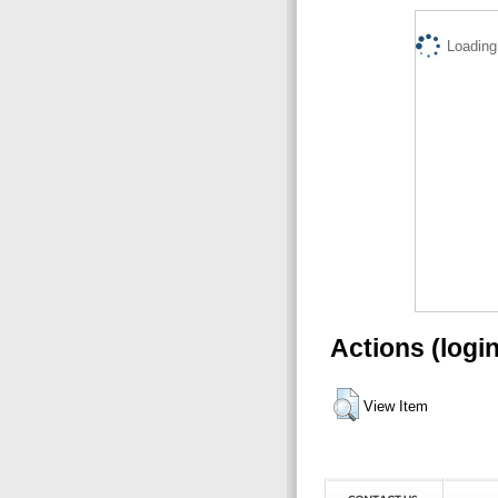
Loading.
Actions (logi
View Item