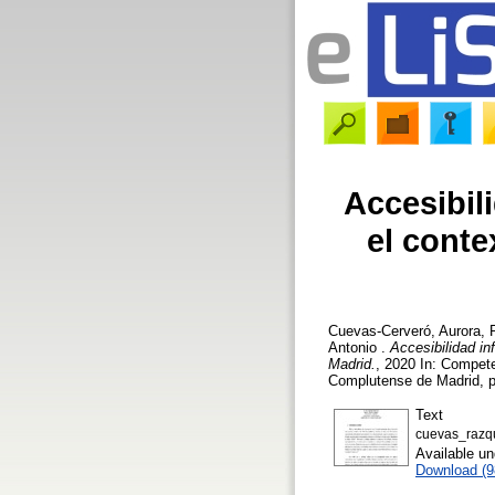
Accesibil
el conte
Cuevas-Cerveró, Aurora
,
Antonio
.
Accesibilidad in
Madrid.
, 2020 In: Compete
Complutense de Madrid, p
Text
cuevas_razq
Available u
Download (