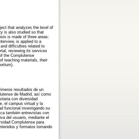
ject that analyzes the level of
y is also studied so that
osis is made of three areas:
terview, is applied to a
nd difficulties related to
tal, reviewing its services
y of the Complutense
of teaching materials, their
ortium).
rimeros resultados de un
plutense de Madrid, así como
itaria con diversidad
, el campus virtual y la
ad funcional investigando su
ica también entrevistas con
va del usuario, mediante el
versidad Complutense para
 contenidos y formatos tomando