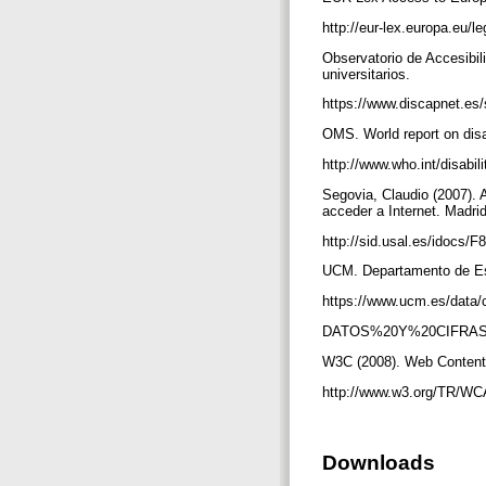
http://eur-lex.europa.e
Observatorio de Accesibil
universitarios.
https://www.discapnet.es/
OMS. World report on disa
http://www.who.int/disabil
Segovia, Claudio (2007). 
acceder a Internet. Madr
http://sid.usal.es/idocs/
UCM. Departamento de Est
https://www.ucm.es/data/
DATOS%20Y%20CIFRAS%
W3C (2008). Web Content 
http://www.w3.org/TR/W
Downloads