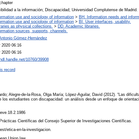
chapter
bilidad a la información; Discapacidad; Universidad Complutense de Madrid.
ormation use and sociology of information
>
BH. Information needs and inform
ormation use and sociology of information
>
BI. User interfaces, usability.
raries as physical collections.
>
DD. Academic libraries.
ormation sources, supports, channels.
Antonio Gómez-Hernández
r 2020 06:16
r 2020 06:16
/hdl.handle.net/10760/39908
is record
rdo; Alegre-de-la-Rosa, Olga María; López-Aguilar, David (2012). “Las dificul
 los estudiantes con discapacidad: un análisis desde un enfoque de orientació
lieve.18.2.1986
ácticas Científicas del Consejo Superior de Investigaciones Científicas.
est/etica-en-la-investigacion.
ean Union law.