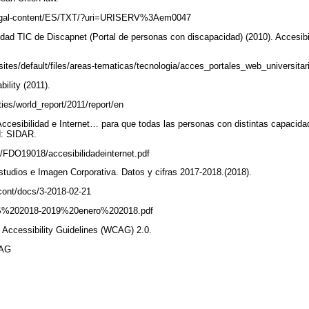
u/legal-content/ES/TXT/?uri=URISERV%3Aem0047
idad TIC de Discapnet (Portal de personas con discapacidad) (2010). Accesibi
sites/default/files/areas-tematicas/tecnologia/acces_portales_web_universitar
bility (2011).
ities/world_report/2011/report/en
Accesibilidad e Internet… para que todas las personas con distintas capacid
id: SIDAR.
F8/FDO19018/accesibilidadeinternet.pdf
udios e Imagen Corporativa. Datos y cifras 2017-2018.(2018).
cont/docs/3-2018-02-21
202018-2019%20enero%202018.pdf
Accessibility Guidelines (WCAG) 2.0.
CAG