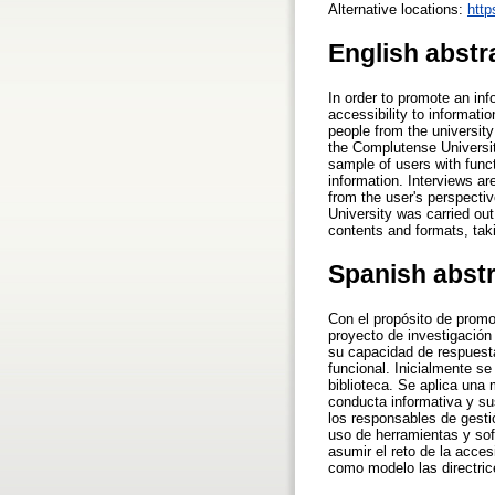
Alternative locations:
http
English abstr
In order to promote an info
accessibility to informati
people from the university
the Complutense University
sample of users with functi
information. Interviews ar
from the user's perspectiv
University was carried out 
contents and formats, tak
Spanish abst
Con el propósito de promo
proyecto de investigación
su capacidad de respuesta
funcional. Inicialmente se
biblioteca. Se aplica una 
conducta informativa y su
los responsables de gesti
uso de herramientas y sof
asumir el reto de la acces
como modelo las directri