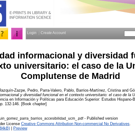
Login
Create Account
idad informacional y diversidad 
xto universitario: el caso de la 
Complutense de Madrid
Razquín-Zazpe, Pedro
,
Parra-Valero, Pablo
,
Barrios-Martínez, Cristina
and
Gó
formacional y diversidad funcional en el contexto universitario: el caso de l
ncia en Información y Políticas para Educación Superior: Estudos Hispano-Br
p. 132-146. [Book chapter]
- Published version
uin_gomez_parra_barrios_accesibilidad_ucm_.pdf
nder License
Creative Commons Attribution Non-commercial No Derivatives
.
984kB)
|
Preview