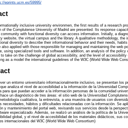
s://eprints.ucm.es/59995/
act
rmationally inclusive university environmen, the first results of a research pro
on of the Complutense University of Madrid are presented. Its response capacit
 community with functional diversity can access information. Initially, a diagn
 website, the virtual campus and the library. A qualitative methodology, the in
onal diversity to describe their informational behavior and their needs, habits a
e also applied with those responsible for managing and maintaining the web por
e, using specialized tools and software. In addition, an analysis of the polic
to take on the challenge of global accessibility, and the level of accessibility 
ing as a model the international guidelines of the W3C (World Wide Web Cons
ract
ver un entorno universitario informacionalmente inclusivo, se presentan los p
 que analiza el nivel de accesibilidad a la información de la Universidad Com
 para que puedan acceder a la información personas de la comunidad univers
 hace un diagnóstico de tres áreas: el sitio web de la Universidad Complutense
metodología cualitativa, la entrevista, a una muestra de usuarios con diversid
s necesidades, hábitos y dificultades relacionadas con la información. Se apl
ón y mantenimiento del portal web, revisando sus servicios desde la perspecti
tware especializado. Además, se realizó un análisis de la política de la Uni
ibilidad global, y el nivel de accesibilidad de los materiales didácticos, sus
ces internacionales del W3C (World Wide Web Consortium)