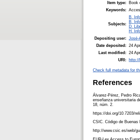
Item type:
Book 
Keywords:
Accesi
B. Inf
B. Inf
Subjects:
D. Lib
H. Inf
Depositing user:
José-
Date deposited:
24 Ap
Last modified:
24 Ap
URI:
http:/
Check full metadata for th
References
Álvarez-Pérez, Pedro Rica
enseñanza universitaria de
18, núm. 2.
https://doi.org/10.7203/re
CSIC. Código de Buenas Pr
http://www.csic.es/web/gu
EUR-Lex Access to Europ