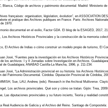
ca, Código de archivos y patrimonio documental: Madrid: Ministerio de C
ives françaises: organisation, lègislation, évolution”, en ASSOCIATION
héorie et pratique des Archives publiques en France. Paris: Archives Nationale
n de 1970.
imonio documental en el exilio, Factor GDA. El blog de la ESAGED, 2017, 2
s Archivos Históricos Provinciales y la construcción de la memoria colecti
 El Archivo de Indias o cómo construir un modelo propio de turismo, El Cor
osé, “Fuentes para la investigación en los Archivos Históricos Provincial
de los archivos: I y II Jornadas sobre Investigación en Archivos. Guadalajar
cial de Guadalajara; ANABAD Castilla-La Mancha, 1996, p. 211-234.
osé, “La Administración provincial en su historia: los Archivos Históricos
ón del Patrimonio Documental. Córdoba: Diputación Provincial de Córdoba, 20
SH, Sue, LAU, Andrew, (eds). Research in the Archival Multiverse. Clayto
, Los archivos provinciales. Qué son y cómo se tratan. Gijón: Trea, 2009
Las diputaciones provinciales y su futuro incierto, Teoría y realidad constit
eal Audiencia de Galicia y el Archivo del Reino. Santiago de Compostela: 