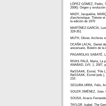
LÓPEZ GÓMEZ, Pedro, 75 an
2006): Origen y evolución
MADY, Jacqueline, MARQU
d'archivistique. Théorie 
la edición de 1970
MARTÍNEZ-GARCÍA, Luis, L
329-351.
MUTH, Olivier, Archives e
OCAÑA LACAL, Daniel de, L
aniversario, Boletín de l
PAGAROLAS SABATÉ, Laure
RIVAS PALÁ, María, La pol
ANABAD, LVII, 1, 2007, p
RøSSAAK, Eivind, “File L
RøSSAAK, Eivind (eds.), 
210.
SEGURA URRA, Félix, Arch
SOLER JIMÉNEZ, Joan, Un d
SOUSA, Acacio Fernando, 9
TAYLOR, Isabel, The Germ