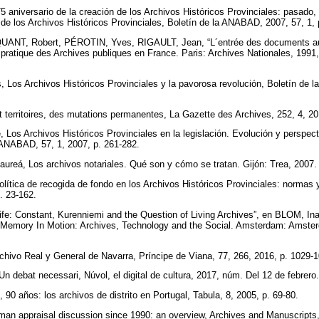
iversario de la creación de los Archivos Históricos Provinciales: pasado, 
 de los Archivos Históricos Provinciales, Boletín de la ANABAD, 2007, 57, 1,
ANT, Robert, PÉROTIN, Yves, RIGAULT, Jean, “L´entrée des documents au
et pratique des Archives publiques en France. Paris: Archives Nationales, 199
os Archivos Históricos Provinciales y la pavorosa revolución, Boletín de l
t territoires, des mutations permanentes, La Gazette des Archives, 252, 4, 20
os Archivos Históricos Provinciales en la legislación. Evolución y perspect
a ANABAD, 57, 1, 2007, p. 261-282.
á, Los archivos notariales. Qué son y cómo se tratan. Gijón: Trea, 2007
ítica de recogida de fondo en los Archivos Históricos Provinciales: normas y
. 23-162.
ife: Constant, Kurenniemi and the Question of Living Archives”, en BLOM, 
Memory In Motion: Archives, Technology and the Social. Amsterdam: Amsterd
ivo Real y General de Navarra, Príncipe de Viana, 77, 266, 2016, p. 1029-
ebat necessari, Núvol, el digital de cultura, 2017, núm. Del 12 de febrero
0 años: los archivos de distrito en Portugal, Tabula, 8, 2005, p. 69-80.
an appraisal discussion since 1990: an overview, Archives and Manuscripts,