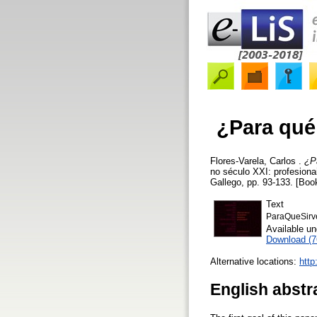
¿Para qué 
Flores-Varela, Carlos
.
¿Pa
no século XXI: profesiona
Gallego, pp. 93-133. [Boo
Text
ParaQueSirv
Available u
Download (
Alternative locations:
http
English abstr