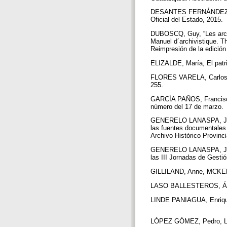
DESANTES FERNÁNDEZ, Blan
Oficial del Estado, 2015.
DUBOSCQ, Guy, “Les arch
Manuel d´archivistique. T
Reimpresión de la edició
ELIZALDE, María, El patr
FLORES VARELA, Carlos, Lo
255.
GARCÍA PAÑOS, Francisco,
número del 17 de marzo.
GENERELO LANASPA, Juan J
las fuentes documentales 
Archivo Histórico Provin
GENERELO LANASPA, Juan J
las III Jornadas de Gesti
GILLILAND, Anne, MCKEMMI
LASO BALLESTEROS, Ángel
LINDE PANIAGUA, Enrique, 
LÓPEZ GÓMEZ, Pedro, La R