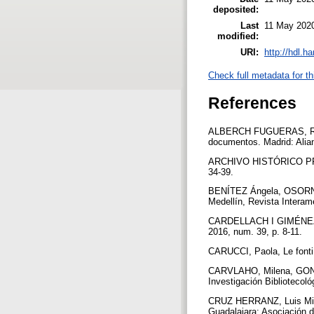
deposited:
Last
11 May 202
modified:
URI:
http://hdl.h
Check full metadata for th
References
ALBERCH FUGUERAS, Ramó
documentos. Madrid: Alia
ARCHIVO HISTÓRICO PRO
34-39.
BENÍTEZ Ángela, OSORNO, D
Medellín, Revista Interam
CARDELLACH I GIMÉNEZ, Te
2016, num. 39, p. 8-11.
CARUCCI, Paola, Le fonti 
CARVLAHO, Milena, GONZÁL
Investigación Bibliotecoló
CRUZ HERRANZ, Luis Miguel
Guadalajara: Asociación d