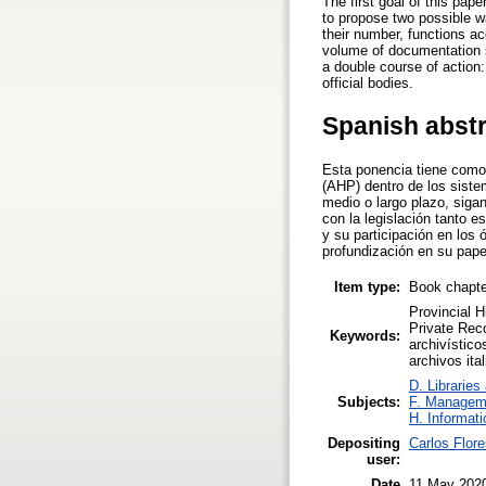
The first goal of this pap
to propose two possible wa
their number, functions ac
volume of documentation s
a double course of action:
official bodies.
Spanish abst
Esta ponencia tiene como 
(AHP) dentro de los siste
medio o largo plazo, sigan
con la legislación tanto
y su participación en los
profundización en su pape
Item type:
Book chapte
Provincial H
Private Reco
Keywords:
archivístico
archivos ita
D. Libraries
Subjects:
F. Managem
H. Informati
Depositing
Carlos Flore
user:
Date
11 May 202