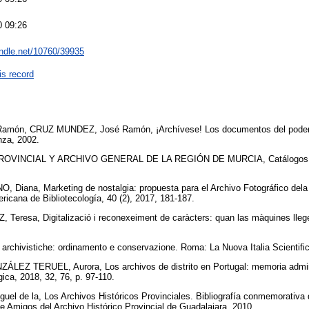
0 09:26
andle.net/10760/39935
is record
n, CRUZ MUNDEZ, José Ramón, ¡Archívese! Los documentos del poder. 
nza, 2002.
VINCIAL Y ARCHIVO GENERAL DE LA REGIÓN DE MURCIA, Catálogos de A
iana, Marketing de nostalgia: propuesta para el Archivo Fotográfico dela B
ericana de Bibliotecología, 40 (2), 2017, 181-187.
resa, Digitalizació i reconexeiment de caràcters: quan las màquines llegei
archivistiche: ordinamento e conservazione. Roma: La Nuova Italia Scientifi
EZ TERUEL, Aurora, Los archivos de distrito en Portugal: memoria administ
gica, 2018, 32, 76, p. 97-110.
 de la, Los Archivos Históricos Provinciales. Bibliografía conmemorativa d
e Amigos del Archivo Histórico Provincial de Guadalajara, 2010.