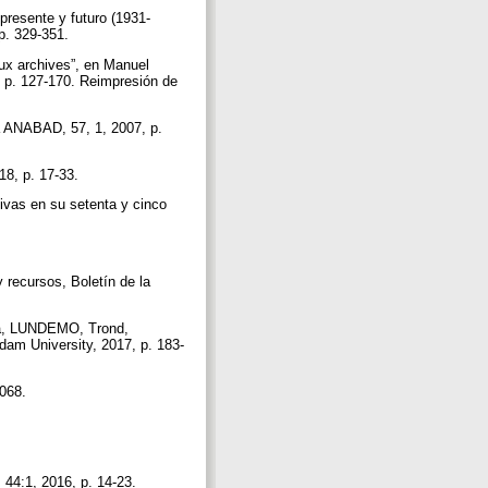
presente y futuro (1931-
 p. 329-351.
x archives”, en Manuel
1, p. 127-170. Reimpresión de
a ANABAD, 57, 1, 2007, p.
18, p. 17-33.
ivas en su setenta y cinco
.
 recursos, Boletín de la
Ina, LUNDEMO, Trond,
am University, 2017, p. 183-
1068.
.
 44:1, 2016, p. 14-23.