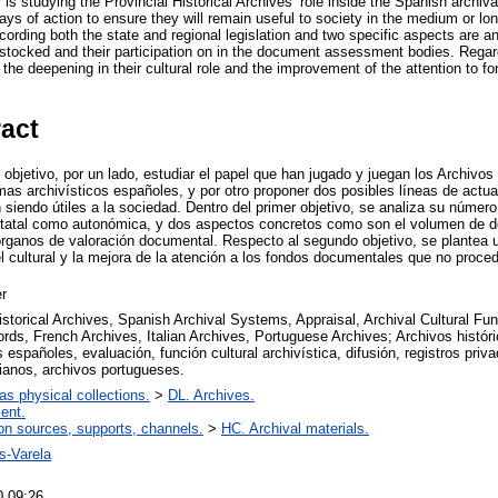
er is studying the Provincial Historical Archives’ role inside the Spanish archi
ys of action to ensure they will remain useful to society in the medium or long
cording both the state and regional legislation and two specific aspects are a
tocked and their participation on in the document assessment bodies. Regard
 the deepening in their cultural role and the improvement of the attention to 
ract
objetivo, por un lado, estudiar el papel que han jugado y juegan los Archivos 
mas archivísticos españoles, y por otro proponer dos posibles líneas de actu
 siendo útiles a la sociedad. Dentro del primer objetivo, se analiza su númer
 estatal como autonómica, y dos aspectos concretos como son el volumen de
 órganos de valoración documental. Respecto al segundo objetivo, se plantea u
l cultural y la mejora de la atención a los fondos documentales que no proce
r
istorical Archives, Spanish Archival Systems, Appraisal, Archival Cultural Fu
rds, French Archives, Italian Archives, Portuguese Archives; Archivos histór
s españoles, evaluación, función cultural archivística, difusión, registros priv
lianos, archivos portugueses.
 as physical collections.
>
DL. Archives.
ent.
on sources, supports, channels.
>
HC. Archival materials.
s-Varela
0 09:26