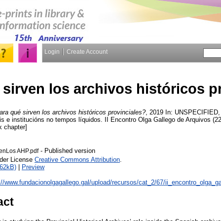
Login
Create Account
sirven los archivos históricos p
ra qué sirven los archivos históricos provinciales?
, 2019 In: UNSPECIFIED, 
is e institucións no tempos líquidos. II Encontro Olga Gallego de Arquivos (
k chapter]
- Published version
enLos AHP.pdf
nder License
Creative Commons Attribution
.
762kB)
|
Preview
://www.fundacionolgagallego.gal/upload/recursos/cat_2/67/ii_encontro_olga_ga
act