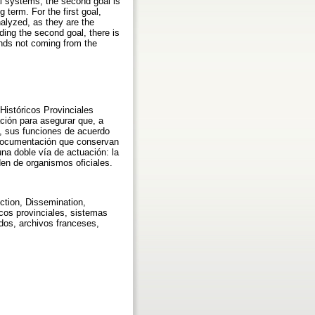
val systems; the second goal is
 term. For the first goal,
nalyzed, as they are the
ing the second goal, there is
fonds not coming from the
Históricos Provinciales
ación para asegurar que, a
o, sus funciones de acuerdo
 documentación que conservan
na doble vía de actuación: la
den de organismos oficiales.
nction, Dissemination,
icos provinciales, sistemas
ados, archivos franceses,