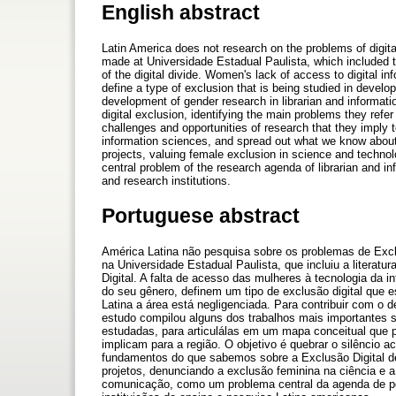
English abstract
Latin America does not research on the problems of digital
made at Universidade Estadual Paulista, which included t
of the digital divide. Women's lack of access to digital info
define a type of exclusion that is being studied in develo
development of gender research in librarian and informat
digital exclusion, identifying the main problems they refer
challenges and opportunities of research that they imply t
information sciences, and spread out what we know about 
projects, valuing female exclusion in science and technol
central problem of the research agenda of librarian and i
and research institutions.
Portuguese abstract
América Latina não pesquisa sobre os problemas de Exclu
na Universidade Estadual Paulista, que incluiu a literat
Digital. A falta de acesso das mulheres à tecnologia da in
do seu gênero, definem um tipo de exclusão digital que
Latina a área está negligenciada. Para contribuir com o
estudo compilou alguns dos trabalhos mais importantes s
estudadas, para articulálas em um mapa conceitual que p
implicam para a região. O objetivo é quebrar o silêncio 
fundamentos do que sabemos sobre a Exclusão Digital de
projetos, denunciando a exclusão feminina na ciência e a
comunicação, como um problema central da agenda de pes