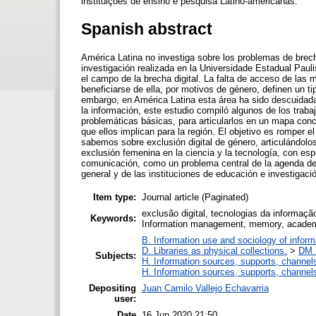
instituições de ensino e pesquisa Latino-americanas.
Spanish abstract
América Latina no investiga sobre los problemas de brech
investigación realizada en la Universidade Estadual Pauli
el campo de la brecha digital. La falta de acceso de las m
beneficiarse de ella, por motivos de género, definen un t
embargo, en América Latina esta área ha sido descuidada. 
la información, este estudio compiló algunos de los traba
problemáticas básicas, para articularlos en un mapa conc
que ellos implican para la región. El objetivo es romper 
sabemos sobre exclusión digital de género, articulándol
exclusión femenina en la ciencia y la tecnología, con esp
comunicación, como un problema central de la agenda de i
general y de las instituciones de educación e investigaci
Item type:
Journal article (Paginated)
exclusão digital, tecnologias da informaçã
Keywords:
Information management, memory, academi
B. Information use and sociology of inform
D. Libraries as physical collections.
>
DM.
Subjects:
H. Information sources, supports, channel
H. Information sources, supports, channel
Depositing
Juan Camilo Vallejo Echavarria
user:
Date
16 Jun 2020 21:50