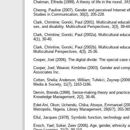
Chatman, Elfreda (1999). A theory of life in the round. J
Cheong, Pauline (2007). Gender and perceived Internet e
Studies in Communication, 30(2), 205‑228.
Clark, Chrintine; Gorski, Paul (2001). Multicultural educa
sex, and disability. Multicultural Perspectives, 3(3), 39-4
Clark, Chrintine; Gorski, Paul (2002a). Multicultural educa
4(1), 30-40.
Clark, Chrintine; Gorski, Paul (2002b). Multicultural edu
Multicultural Perspectives, 4(3), 25-36.
Cooper, Joel (2006). The digital divide: The special case
Cooper, Joel; Weaver, Kimbrlee (2003). Gender and comp
Associates Inc.
Cotten, Shelia; Anderson, William; Tufekci, Zeynep (2009).
Media & Society, 11(7), 1163-1186.
Dervin, Brenda (1998). Sense-making theory and practice:
Knowledge Management, 2(2), 36‑46.
Edet-Ani, Okon; Uchendu, Chika; Atseye, Emmanuel (2007). 
Metropolis, Nigeria. Library Management, 28(6/7), 355-36
Ellul, Jacques (1978). Symbolic function, technology and s
Enoch, Yael; Soker, Zeev (2006). Age, gender, ethnicity an
Open Learning, 21(2), 99-110.