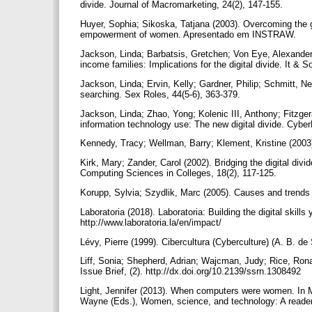
divide. Journal of Macromarketing, 24(2), 147-155.
Huyer, Sophia; Sikoska, Tatjana (2003). Overcoming the ge
empowerment of women. Apresentado em INSTRAW.
Jackson, Linda; Barbatsis, Gretchen; Von Eye, Alexander;
income families: Implications for the digital divide. It & S
Jackson, Linda; Ervin, Kelly; Gardner, Philip; Schmitt,
searching. Sex Roles, 44(5-6), 363-379.
Jackson, Linda; Zhao, Yong; Kolenic III, Anthony; Fitzge
information technology use: The new digital divide. Cybe
Kennedy, Tracy; Wellman, Barry; Klement, Kristine (2003).
Kirk, Mary; Zander, Carol (2002). Bridging the digital div
Computing Sciences in Colleges, 18(2), 117‑125.
Korupp, Sylvia; Szydlik, Marc (2005). Causes and trends o
Laboratoria (2018). Laboratoria: Building the digital skill
http://www.laboratoria.la/en/impact/
Lévy, Pierre (1999). Cibercultura (Cyberculture) (A. B. d
Liff, Sonia; Shepherd, Adrian; Wajcman, Judy; Rice, Ronald
Issue Brief, (2). http://dx.doi.org/10.2139/ssrn.1308492
Light, Jennifer (2013). When computers were women. In
Wayne (Eds.), Women, science, and technology: A reader 