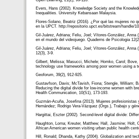
Evers, Hans (2002). Knowledge Society and the Knowledge
Inequalities. University Kebansaan Malaysia.
Flores-Solano, Beatriz (2016). ¿Por qué las mujeres no q
en la UPCT. http://repositorio.upct.es/bitstream/handle
Gil-Juárez, Adriana; Feliu, Joel; Vítores-González, Anna 
en el mundo del videojuego. Quaderns de Psicologia 12(2)
Gil-Juárez, Adriana; Feliu, Joel; Vítores-González, Anna (
12(3), 3-9.
Gilbert, Melissa; Masucci, Michele; Homko, Carol; Bove, A
technology use frameworks among poor women using a t
Geoforum, 39(2), 912-925.
Gustavfson, Davis; McTavish, Fiona; Stengle, William; Ba
Reducing the digital divide for low-income women with brea
Health Communication, 10(S1), 173-193.
Guzmán-Acuña, Josefina (2013). Mujeres profesionistas 
Hernández; Rodrigo Vera-Vázquez (Orgs.), Trabajo y géne
Hargittai, Eszter (2002). Second-level digital divide: Diffe
Haughton, Lorna; Kreuter, Matthew; Hall, Jasmine; Holt, Ch
African American women visiting urban public health cent
Hill, Ronald; Dhanda, Kathy (2004). Globalization and tec