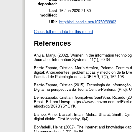
deposited:
Last
16 Jun 2020 21:50
modified:
URI:
http://hdl.handle.net/10760/39962
Check full metadata for this record
References
Ahuja, Manju (2002). Women in the information technology
Journal of Information Systems, 11(1), 20-34.
Berrío-Zapata, Cristian; Marín-Arraíza, Paloma; Ferreira-
digital: Antecedentes, problemáticas y medición de la Br
Facultad de Psicología de la UDELAR, 7(2), 162-198.
Berrío-Zapata, Cristian (2015). Tecnologia da Informação
Digital na perspectiva da Teoria Centro-Periferia. (Phd).
Berrío-Zapata, Cristian; Gonçalves Sant’Ana, Ricardo (20
Brasil: Editora Unesp. https://www.amazon.com.br/Ex
ebook/dp/B07BY5YGYK
Bishop, Anne; Bazzell, Imani; Mehra, Bharat; Smith, Cynth
digital divide. First Monday, 6(4).
Bonfadelli, Heinz (2002). The Internet and knowledge gaps
Communication, 17(1), 65-84.