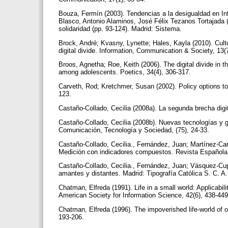
Bouza, Fermín (2003). Tendencias a la desigualdad en Inte
Blasco, Antonio Alaminos, José Félix Tezanos Tortajada (
solidaridad (pp. 93-124). Madrid: Sistema.
Brock, André; Kvasny, Lynette; Hales, Kayla (2010). Cultu
digital divide. Information, Communication & Society, 13
Broos, Agnetha; Roe, Keith (2006). The digital divide in t
among adolescents. Poetics, 34(4), 306‑317.
Carveth, Rod; Kretchmer, Susan (2002). Policy options to 
123.
Castaño-Collado, Cecilia (2008a). La segunda brecha digi
Castaño-Collado, Cecilia (2008b). Nuevas tecnologías y g
Comunicación, Tecnología y Sociedad, (75), 24‑33.
Castaño-Collado, Cecilia., Fernández, Juan; Martínez-Ca
Medición con indicadores compuestos. Revista Española 
Castaño-Collado, Cecilia., Fernández, Juan; Vásquez-Cup
amantes y distantes. Madrid: Tipografía Católica S. C. A
Chatman, Elfreda (1991). Life in a small world: Applicabilit
American Society for Information Science, 42(6), 438‑44
Chatman, Elfreda (1996). The impoverished life-world of o
193-206.