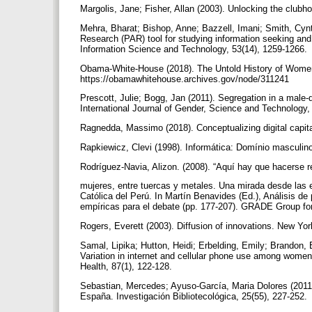
Margolis, Jane; Fisher, Allan (2003). Unlocking the clu
Mehra, Bharat; Bishop, Anne; Bazzell, Imani; Smith, Cynth
Research (PAR) tool for studying information seeking and 
Information Science and Technology, 53(14), 1259-1266.
Obama-White-House (2018). The Untold History of Women
https://obamawhitehouse.archives.gov/node/311241
Prescott, Julie; Bogg, Jan (2011). Segregation in a mal
International Journal of Gender, Science and Technology,
Ragnedda, Massimo (2018). Conceptualizing digital capita
Rapkiewicz, Clevi (1998). Informática: Domínio masculi
Rodríguez-Navia, Alizon. (2008). “Aquí hay que hacerse r
mujeres, entre tuercas y metales. Una mirada desde las es
Católica del Perú. In Martín Benavides (Ed.), Análisis d
empíricas para el debate (pp. 177-207). GRADE Group fo
Rogers, Everett (2003). Diffusion of innovations. New Yo
Samal, Lipika; Hutton, Heidi; Erbelding, Emily; Brandon, E
Variation in internet and cellular phone use among women 
Health, 87(1), 122-128.
Sebastian, Mercedes; Ayuso-García, Maria Dolores (2011).
España. Investigación Bibliotecológica, 25(55), 227-252.