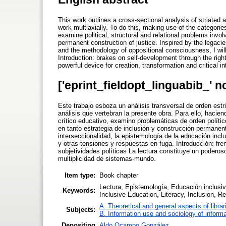
This work outlines a cross-sectional analysis of striated a
work multiaxially. To do this, making use of the categories
examine political, structural and relational problems invo
permanent construction of justice. Inspired by the legacie
and the methodology of oppositional consciousness, I will
Introduction: brakes on self-development through the right 
powerful device for creation, transformation and critical in
['eprint_fieldopt_linguabib_' n
Este trabajo esboza un análisis transversal de orden estr
análisis que vertebran la presente obra. Para ello, hacien
crítico educativo, examino problemáticas de orden político
en tanto estrategia de inclusión y construcción permanent
interseccionalidad, la epistemología de la educación inclu
y otras tensiones y respuestas en fuga. Introducción: fren
subjetividades políticas La lectura constituye un poderoso
multiplicidad de sistemas-mundo.
Item type:
Book chapter
Lectura, Epistemología, Educación inclusiva
Keywords:
Inclusive Education, Literacy, Inclusion, R
A. Theoretical and general aspects of librar
Subjects:
B. Information use and sociology of informa
Depositing
Aldo Ocampo González