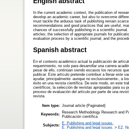
English abstract
In the current academic context, the publication of resear
develop an academic career, but also to overcome differe
must tackle the arduous task of publishing remain scarce. T
recommendations and good practices that are useful, main
chances of successfully publishing in a scientific journal.
articles; the selection of appropriate journals for publicati
evaluation process by a scientific journal; and the proce
Spanish abstract
En el contexto académico actual la publicación de artícul
requerimiento, no solo para desarrollar una carrera acadé
pesar de ello, continúan siendo escasos los recursos que
publicar. Este artículo pretende contribuir a llenar este 
ayudar, principalmente -aunque no exclusivamente-, a los
éxito en una revista científica. De este modo, en este tr
científicos; la selección de revistas apropiadas para su pu
proceso de evaluación del artículo por parte de una revis
revista.
Item type:
Journal article (Paginated)
Research Methodology Research and Publ
Keywords:
Publicación científica
E. Publishing and legal issues.
Subjects:
E. Publishing and legal issues.
>
EZ. No