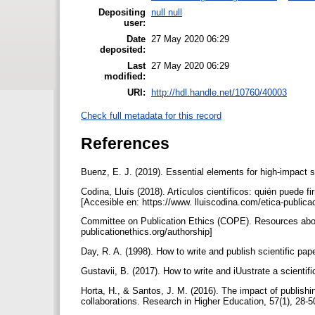
Depositing
null null
user:
Date
27 May 2020 06:29
deposited:
Last
27 May 2020 06:29
modified:
URI:
http://hdl.handle.net/10760/40003
Check full metadata for this record
References
Buenz, E. J. (2019). Essential elements for high-impact sc
Codina, Lluís (2018). Artículos científicos: quién puede 
[Accesible en: https://www. lluiscodina.com/etica-public
Committee on Publication Ethics (COPE). Resources about 
publicationethics.org/authorship]
Day, R. A. (1998). How to write and publish scientific pap
Gustavii, B. (2017). How to write and iUustrate a scienti
Horta, H., & Santos, J. M. (2016). The impact of publishing
collaborations. Research in Higher Education, 57(1), 28-