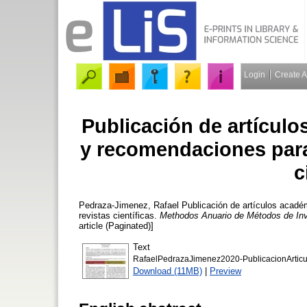
Login
Create 
Publicación de artícul
y recomendaciones para 
c
Pedraza-Jimenez, Rafael
Publicación de artículos acadé
revistas científicas.
Methodos Anuario de Métodos de Inv
article (Paginated)]
Text
RafaelPedrazaJimenez2020-PublicacionArtic
Download (11MB)
|
Preview