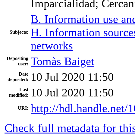
Imparcialidad; Cerca
B. Information use an
H. Information sources
Subjects:
networks
Tomàs Baiget
Depositing
user:
10 Jul 2020 11:50
Date
deposited:
10 Jul 2020 11:50
Last
modified:
http://hdl.handle.net
URI:
Check full metadata for thi