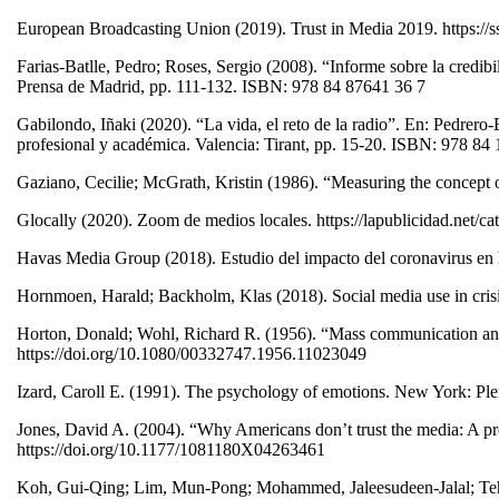
European Broadcasting Union (2019). Trust in Media 2019. https://
Farias-Batlle, Pedro; Roses, Sergio (2008). “Informe sobre la credibi
Prensa de Madrid, pp. 111-132. ISBN: 978 84 87641 36 7
Gabilondo, Iñaki (2020). “La vida, el reto de la radio”. En: Pedrero
profesional y académica. Valencia: Tirant, pp. 15-20. ISBN: 978 8
Gaziano, Cecilie; McGrath, Kristin (1986). “Measuring the concept of 
Glocally (2020). Zoom de medios locales. https://lapublicidad.net/ca
Havas Media Group (2018). Estudio del impacto del coronavirus en 
Hornmoen, Harald; Backholm, Klas (2018). Social media use in cri
Horton, Donald; Wohl, Richard R. (1956). “Mass communication and pa
https://doi.org/10.1080/00332747.1956.11023049
Izard, Caroll E. (1991). The psychology of emotions. New York: P
Jones, David A. (2004). “Why Americans don’t trust the media: A preli
https://doi.org/10.1177/1081180X04263461
Koh, Gui-Qing; Lim, Mun-Pong; Mohammed, Jaleesudeen-Jalal; Teh, 