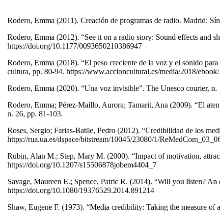
Rodero, Emma (2011). Creación de programas de radio. Madrid: Sí
Rodero, Emma (2012). “See it on a radio story: Sound effects and sh
https://doi.org/10.1177/0093650210386947
Rodero, Emma (2018). “El peso creciente de la voz y el sonido para c
cultura, pp. 80-94. https://www.accioncultural.es/media/2018/eb
Rodero, Emma (2020). “Una voz invisible”. The Unesco courier, n. 1,
Rodero, Emma; Pérez-Maíllo, Aurora; Tamarit, Ana (2009). “El atent
n. 26, pp. 81-103.
Roses, Sergio; Farias-Batlle, Pedro (2012). “Credibilidad de los medi
https://rua.ua.es/dspace/bitstream/10045/23080/1/ReMedCom_03_0
Rubin, Alan M.; Step, Mary M. (2000). “Impact of motivation, attracti
https://doi.org/10.1207/s15506878jobem4404_7
Savage, Maureen E.; Spence, Patric R. (2014). “Will you listen? An ex
https://doi.org/10.1080/19376529.2014.891214
Shaw, Eugene F. (1973). “Media credibility: Taking the measure of 