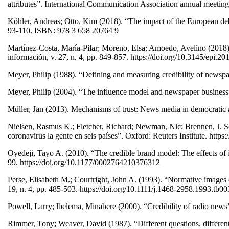
attributes”. International Communication Association annual meetin
Köhler, Andreas; Otto, Kim (2018). “The impact of the European debt 
93-110. ISBN: 978 3 658 20764 9
Martínez-Costa, María-Pilar; Moreno, Elsa; Amoedo, Avelino (2018). “
información, v. 27, n. 4, pp. 849-857. https://doi.org/10.3145/epi.20
Meyer, Philip (1988). “Defining and measuring credibility of newsp
Meyer, Philip (2004). “The influence model and newspaper business
Müller, Jan (2013). Mechanisms of trust: News media in democratic
Nielsen, Rasmus K.; Fletcher, Richard; Newman, Nic; Brennen, J. Sco
coronavirus la gente en seis países”. Oxford: Reuters Institute. https:
Oyedeji, Tayo A. (2010). “The credible brand model: The effects of i
99. https://doi.org/10.1177/0002764210376312
Perse, Elisabeth M.; Courtright, John A. (1993). “Normative image
19, n. 4, pp. 485-503. https://doi.org/10.1111/j.1468-2958.1993.tb0
Powell, Larry; lbelema, Minabere (2000). “Credibility of radio news”
Rimmer, Tony; Weaver, David (1987). “Different questions, differen