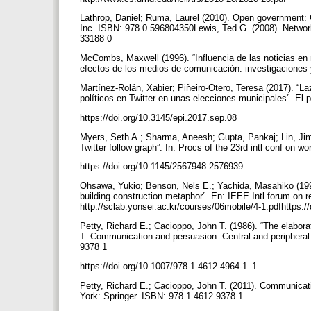
Lathrop, Daniel; Ruma, Laurel (2010). Open government: Co
Inc. ISBN: 978 0 596804350Lewis, Ted G. (2008). Networ
33188 0
McCombs, Maxwell (1996). “Influencia de las noticias en 
efectos de los medios de comunicación: investigaciones 
Martínez-Rolán, Xabier; Piñeiro-Otero, Teresa (2017). “L
políticos en Twitter en unas elecciones municipales”. El p
https://doi.org/10.3145/epi.2017.sep.08
Myers, Seth A.; Sharma, Aneesh; Gupta, Pankaj; Lin, Jimm
Twitter follow graph”. In: Procs of the 23rd intl conf on 
https://doi.org/10.1145/2567948.2576939
Ohsawa, Yukio; Benson, Nels E.; Yachida, Masahiko (199
building construction metaphor”. En: IEEE Intl forum on r
http://sclab.yonsei.ac.kr/courses/06mobile/4-1.pdfhttps
Petty, Richard E.; Cacioppo, John T. (1986). “The elabora
T. Communication and persuasion: Central and peripheral 
9378 1
https://doi.org/10.1007/978-1-4612-4964-1_1
Petty, Richard E.; Cacioppo, John T. (2011). Communicati
York: Springer. ISBN: 978 1 4612 9378 1